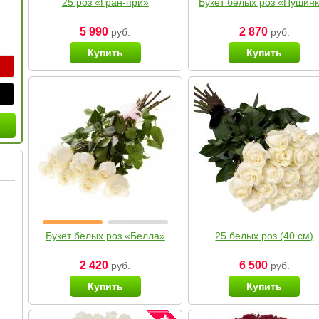
25 роз «Гран-при»
Букет белых роз «Пушин
5 990
2 870
руб.
руб.
Купить
Купить
Букет белых роз «Белла»
25 белых роз (40 см)
2 420
6 500
руб.
руб.
Купить
Купить