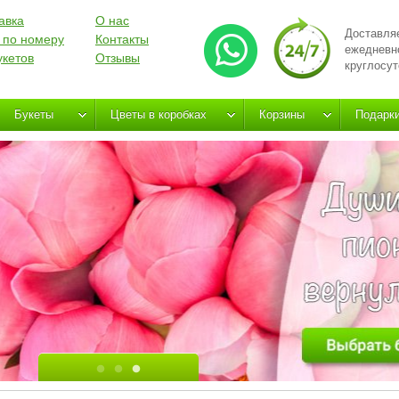
авка
О нас
Доставля
 по номеру
Контакты
ежедневн
укетов
Отзывы
круглосут
Букеты
Цветы в коробках
Корзины
Подарк