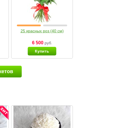
25 красных роз (40 см)
6 500
руб.
Купить
кетов