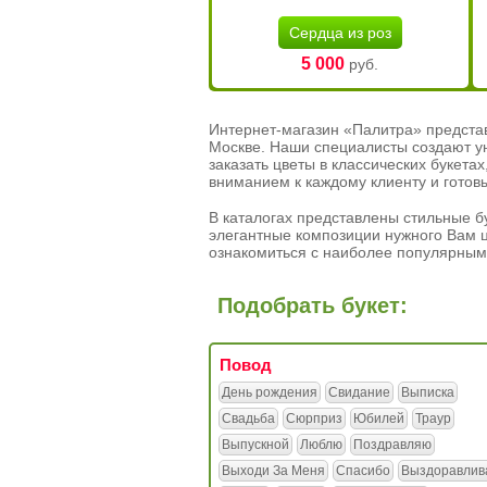
Сердца из роз
5 000
руб.
Интернет-магазин «Палитра» предста
Москве. Наши специалисты создают у
заказать цветы в классических букет
вниманием к каждому клиенту и готов
В каталогах представлены стильные бу
элегантные композиции нужного Вам ц
ознакомиться с наиболее популярным
Подобрать букет:
Повод
День рождения
Свидание
Выписка
Свадьба
Сюрприз
Юбилей
Траур
Выпускной
Люблю
Поздравляю
Выходи За Меня
Спасибо
Выздоравлив