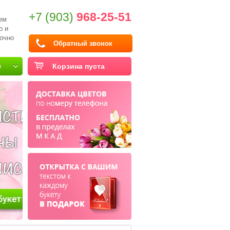
+7 (903)
968-25-51
ем
о и
очно
Обратный звонок
и
Корзина пуста