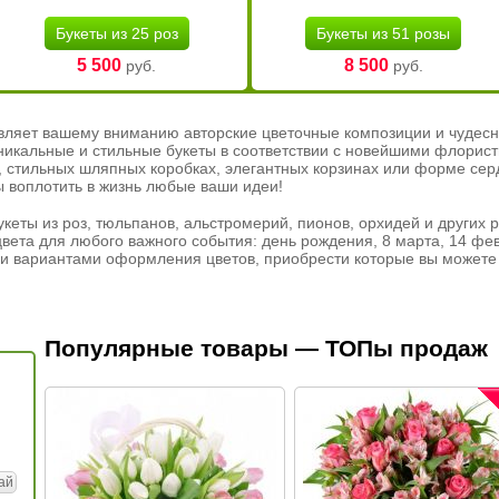
Букеты из 25 роз
Букеты из 51 розы
5 500
8 500
руб.
руб.
вляет вашему вниманию авторские цветочные композиции и чудесн
никальные и стильные букеты в соответствии с новейшими флорис
ах, стильных шляпных коробках, элегантных корзинах или форме се
ы воплотить в жизнь любые ваши идеи!
кеты из роз, тюльпанов, альстромерий, пионов, орхидей и других 
вета для любого важного события: день рождения, 8 марта, 14 фев
и вариантами оформления цветов, приобрести которые вы можете 
Популярные товары — ТОПы продаж
ай