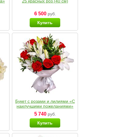
ка»
25 красных роз (40 см)
6 500
руб.
Купить
Букет с розами и лилиями «С
наилучшими пожеланиями»
5 740
руб.
Купить