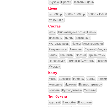
Скучаю
Прости
Татьянин День
Цена
до 5000 р.
5000 - 10000 р.
10000 - 15000
от 15000 р.
Состав
Розы
Пионовидные розы
Пионы
Тюльпаны
Лилии
Гортензии
Кустовые розы
Ирисы
Альстромерия
Ранункулюсы
Анемоны
Сирень
Ланды
Каллы
Гиацинты
Фрезии
Хризантемы
Подсолнухи
Ромашки
Эустомы
Гвозди
Мускари
Кому
Маме
Бабушке
Ребёнку
Семье
Любим
Женщине
Мужчине
Бизнеспартнеру
Коллеге
Руководителю
Учителю
Тип букета
Круглый
В коробке
В корзине