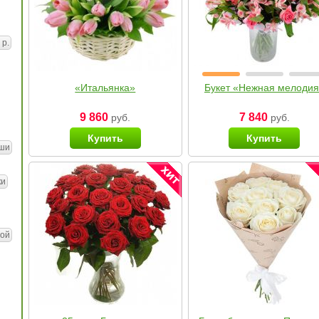
 р.
«Итальянка»
Букет «Нежная мелоди
9 860
7 840
руб.
руб.
Купить
Купить
ши
ки
ой