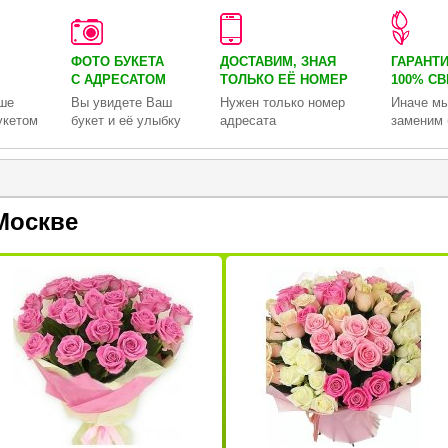
ФОТО БУКЕТА
ДОСТАВИМ, ЗНАЯ
ГАРАНТ
С АДРЕСАТОМ
ТОЛЬКО
ЕЁ НОМЕР
100% С
ше
Вы увидете Ваш
Нужен только номер
Иначе мы
укетом
букет и её улыбку
адресата
заменим 
Москве