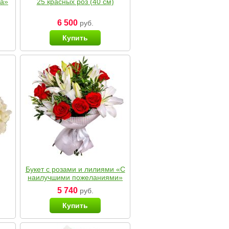
ка»
25 красных роз (40 см)
6 500
руб.
Купить
Букет с розами и лилиями «С
наилучшими пожеланиями»
5 740
руб.
Купить