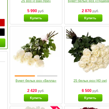
25 роз «Гран-при»
Букет белых роз «Пушин
5 990
2 870
руб.
руб.
Купить
Купить
Букет белых роз «Белла»
25 белых роз (40 см)
2 420
6 500
руб.
руб.
Купить
Купить