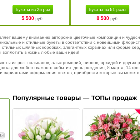
Букеты из 25 роз
Букеты из 51 розы
5 500
8 500
руб.
руб.
вляет вашему вниманию авторские цветочные композиции и чудесн
никальные и стильные букеты в соответствии с новейшими флорис
ах, стильных шляпных коробках, элегантных корзинах или форме се
ы воплотить в жизнь любые ваши идеи!
кеты из роз, тюльпанов, альстромерий, пионов, орхидей и других 
вета для любого важного события: день рождения, 8 марта, 14 фев
и вариантами оформления цветов, приобрести которые вы можете 
Популярные товары — ТОПы продаж
ай