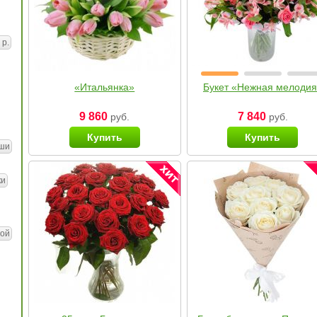
 р.
«Итальянка»
Букет «Нежная мелоди
9 860
7 840
руб.
руб.
Купить
Купить
ши
ки
ой