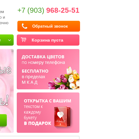
+7 (903)
968-25-51
ем
о и
очно
Обратный звонок
и
Корзина пуста