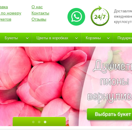
авка
О нас
Доставля
 по номеру
Контакты
ежедневн
укетов
Отзывы
круглосут
Букеты
Цветы в коробках
Корзины
Подарк