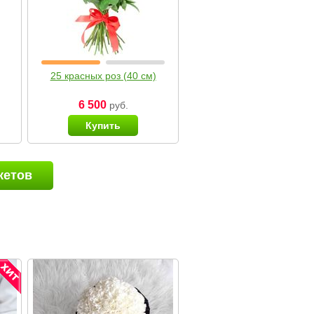
25 красных роз (40 см)
6 500
руб.
Купить
кетов