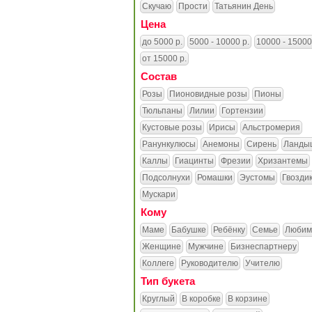
Скучаю
Прости
Татьянин День
Цена
до 5000 р.
5000 - 10000 р.
10000 - 15000
от 15000 р.
Состав
Розы
Пионовидные розы
Пионы
Тюльпаны
Лилии
Гортензии
Кустовые розы
Ирисы
Альстромерия
Ранункулюсы
Анемоны
Сирень
Ланды
Каллы
Гиацинты
Фрезии
Хризантемы
Подсолнухи
Ромашки
Эустомы
Гвозди
Мускари
Кому
Маме
Бабушке
Ребёнку
Семье
Любим
Женщине
Мужчине
Бизнеспартнеру
Коллеге
Руководителю
Учителю
Тип букета
Круглый
В коробке
В корзине