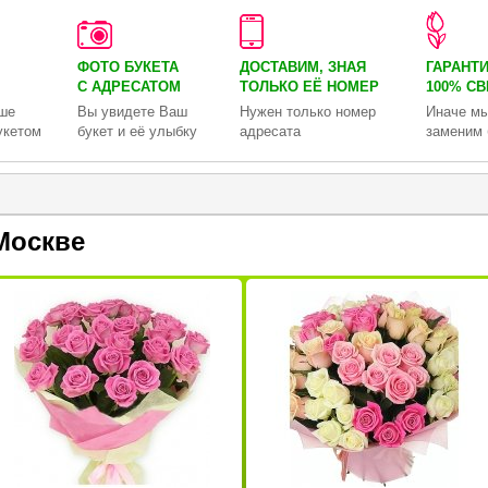
ФОТО БУКЕТА
ДОСТАВИМ, ЗНАЯ
ГАРАНТ
С АДРЕСАТОМ
ТОЛЬКО
ЕЁ НОМЕР
100% С
ше
Вы увидете Ваш
Нужен только номер
Иначе мы
укетом
букет и её улыбку
адресата
заменим 
Москве