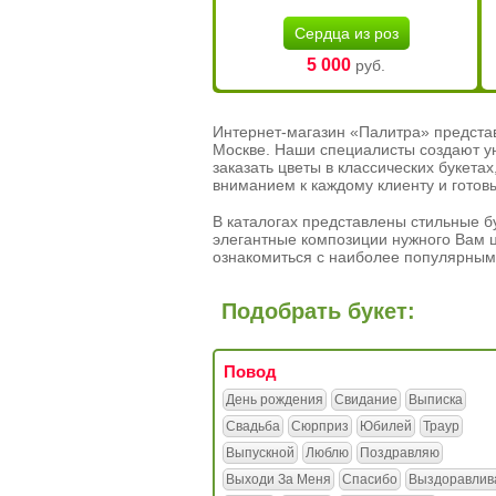
Сердца из роз
5 000
руб.
Интернет-магазин «Палитра» предста
Москве. Наши специалисты создают у
заказать цветы в классических букет
вниманием к каждому клиенту и готов
В каталогах представлены стильные бу
элегантные композиции нужного Вам ц
ознакомиться с наиболее популярным
Подобрать букет:
Повод
День рождения
Свидание
Выписка
Свадьба
Сюрприз
Юбилей
Траур
Выпускной
Люблю
Поздравляю
Выходи За Меня
Спасибо
Выздоравлив