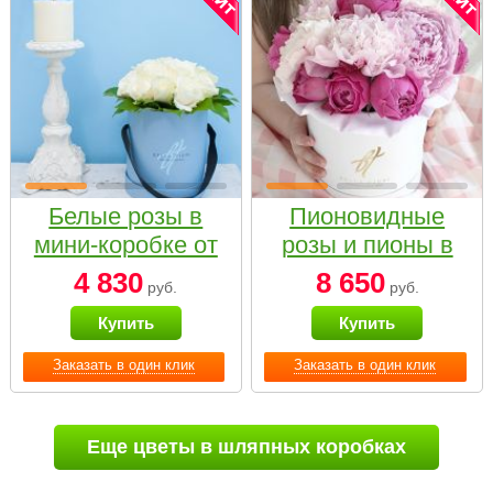
Белые розы в
Пионовидные
мини-коробке от
розы и пионы в
Bella Fiori
белой коробке
4 830
8 650
руб.
руб.
Small
Купить
Купить
Заказать в один клик
Заказать в один клик
Еще цветы в шляпных коробках