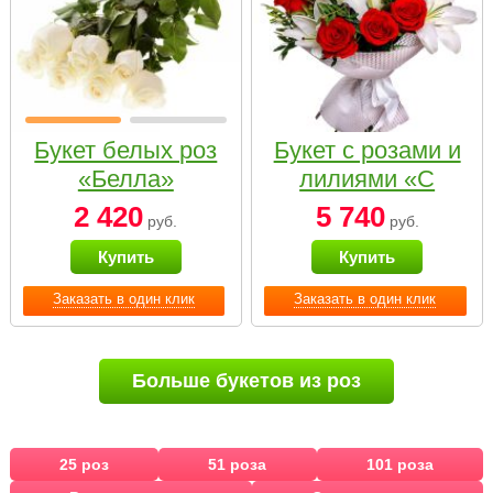
Букет белых роз
Букет с розами и
«Белла»
лилиями «С
наилучшими
2 420
5 740
руб.
руб.
пожеланиями»
Купить
Купить
Заказать в один клик
Заказать в один клик
Больше букетов из роз
25 роз
51 роза
101 роза