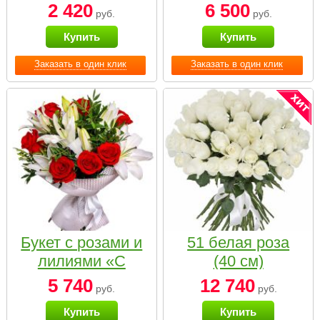
2 420
6 500
руб.
руб.
Купить
Купить
Заказать в один клик
Заказать в один клик
Букет с розами и
51 белая роза
лилиями «С
(40 см)
наилучшими
5 740
12 740
руб.
руб.
пожеланиями»
Купить
Купить