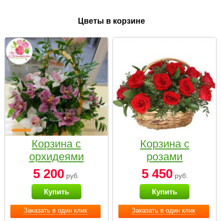
Цветы в корзине
Корзина с
Корзина с
орхидеями
розами
малая
«Красный
5 200
5 450
руб.
руб.
Париж»
Купить
Купить
Заказать в один клик
Заказать в один клик