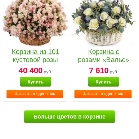
Корзина из 101
Корзина с
кустовой розы
розами «Вальс»
нежных тонов
40 400
7 610
руб.
руб.
Купить
Купить
Заказать в один клик
Заказать в один клик
Больше цветов в корзине