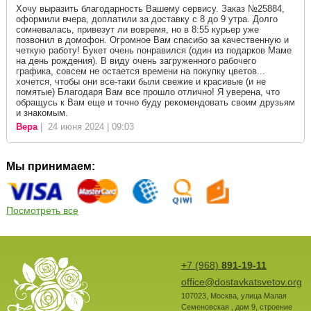
Хочу выразить благодарность Вашему сервису. Заказ №25884,
оформили вчера, доплатили за доставку с 8 до 9 утра. Долго
сомневалась, привезут ли вовремя, но в 8:55 курьер уже
позвонил в домофон. Огромное Вам спасибо за качественную и
четкую работу! Букет очень понравился (один из подарков Маме
на день рождения). В виду очень загруженного рабочего
графика, совсем не остается времени на покупку цветов...
хочется, чтобы они все-таки были свежие и красивые (и не
помятые) Благодаря Вам все прошло отлично! Я уверена, что
обращусь к Вам еще и точно буду рекомендовать своим друзьям
и знакомым.
Вера
| 24 июня 2024 | 09:03
Мы принимаем:
Посмотреть все
+7 (968)
891-19-11
office@dostavkatsvetov.org
107023
,
Москва
,
улица Малая
Семеновская , дом 9, строение