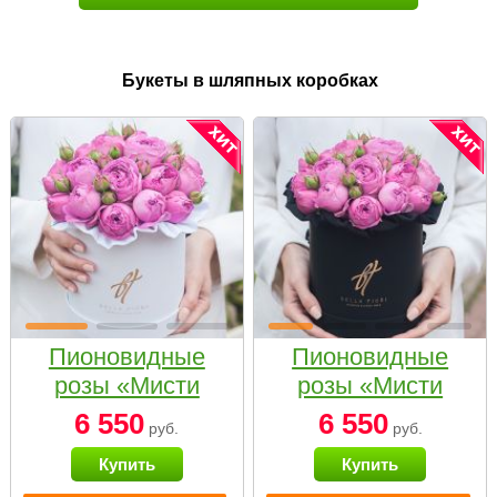
Букеты в шляпных коробках
Пионовидные
Пионовидные
розы «Мисти
розы «Мисти
бабблс» в белой
бабблс» в
6 550
6 550
руб.
руб.
коробке Small
черной коробке
Купить
Купить
Small