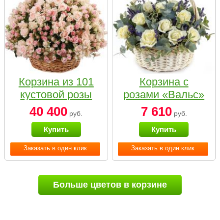
Корзина из 101
Корзина с
кустовой розы
розами «Вальс»
нежных тонов
40 400
7 610
руб.
руб.
Купить
Купить
Заказать в один клик
Заказать в один клик
Больше цветов в корзине