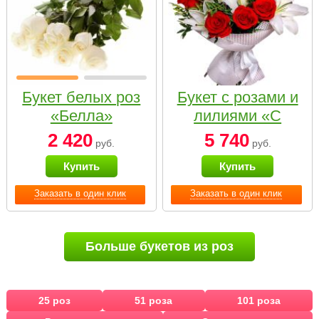
Букет белых роз
Букет с розами и
«Белла»
лилиями «С
наилучшими
2 420
5 740
руб.
руб.
пожеланиями»
Купить
Купить
Заказать в один клик
Заказать в один клик
Больше букетов из роз
25 роз
51 роза
101 роза