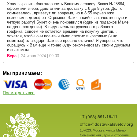
Хочу выразить благодарность Вашему сервису. Заказ №25884,
оформили вчера, доплатили за доставку с 8 до 9 утра. Долго
сомневалась, привезут ли вовремя, но в 8:55 курьер уже
позвонил в домофон. Огромное Вам спасибо за качественную и
четкую работу! Букет очень понравился (один из подарков Маме
на день рождения). В виду очень загруженного рабочего
графика, совсем не остается времени на покупку цветов...
хочется, чтобы они все-таки были свежие и красивые (и не
помятые) Благодаря Вам все прошло отлично! Я уверена, что
обращусь к Вам еще и точно буду рекомендовать своим друзьям
и знакомым.
Вера
| 24 июня 2024 | 09:03
Мы принимаем:
Посмотреть все
+7 (968)
891-19-11
office@dostavkatsvetov.org
107023
,
Москва
,
улица Малая
Семеновская , дом 9, строение