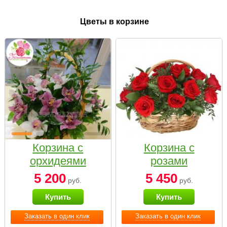
Цветы в корзине
Корзина с
Корзина с
орхидеями
розами
малая
«Красный
5 200
5 450
руб.
руб.
Париж»
Купить
Купить
Заказать в один клик
Заказать в один клик