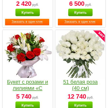
2 420
6 500
руб.
руб.
Купить
Купить
Заказать в один клик
Заказать в один клик
Букет с розами и
51 белая роза
лилиями «С
(40 см)
наилучшими
5 740
12 740
руб.
руб.
пожеланиями»
Купить
Купить