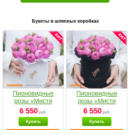
Букеты в шляпных коробках
Пионовидные
Пионовидные
розы «Мисти
розы «Мисти
бабблс» в белой
бабблс» в
6 550
6 550
руб.
руб.
коробке Small
черной коробке
Купить
Купить
Small