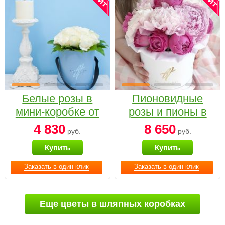
Белые розы в
Пионовидные
мини-коробке от
розы и пионы в
Bella Fiori
белой коробке
4 830
8 650
руб.
руб.
Small
Купить
Купить
Заказать в один клик
Заказать в один клик
Еще цветы в шляпных коробках