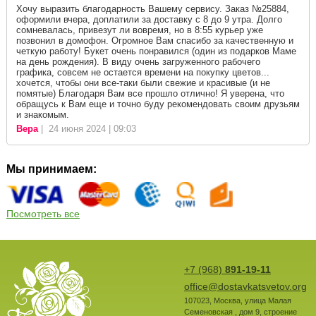
Хочу выразить благодарность Вашему сервису. Заказ №25884,
оформили вчера, доплатили за доставку с 8 до 9 утра. Долго
сомневалась, привезут ли вовремя, но в 8:55 курьер уже
позвонил в домофон. Огромное Вам спасибо за качественную и
четкую работу! Букет очень понравился (один из подарков Маме
на день рождения). В виду очень загруженного рабочего
графика, совсем не остается времени на покупку цветов...
хочется, чтобы они все-таки были свежие и красивые (и не
помятые) Благодаря Вам все прошло отлично! Я уверена, что
обращусь к Вам еще и точно буду рекомендовать своим друзьям
и знакомым.
Вера
| 24 июня 2024 | 09:03
Мы принимаем:
Посмотреть все
+7 (968)
891-19-11
office@dostavkatsvetov.org
107023
,
Москва
,
улица Малая
Семеновская , дом 9, строение