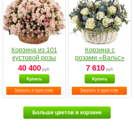
Корзина из 101
Корзина с
кустовой розы
розами «Вальс»
нежных тонов
40 400
7 610
руб.
руб.
Купить
Купить
Заказать в один клик
Заказать в один клик
Больше цветов в корзине