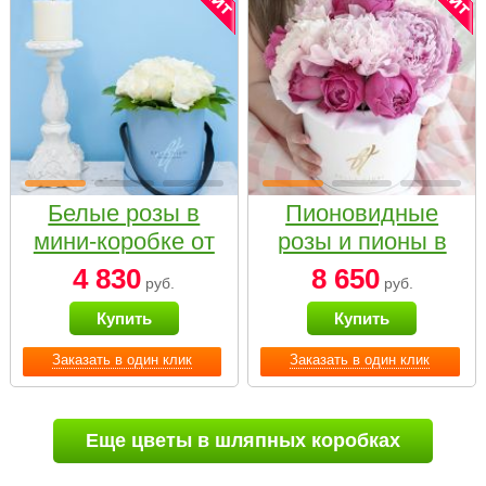
Белые розы в
Пионовидные
мини-коробке от
розы и пионы в
Bella Fiori
белой коробке
4 830
8 650
руб.
руб.
Small
Купить
Купить
Заказать в один клик
Заказать в один клик
Еще цветы в шляпных коробках