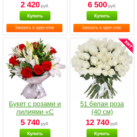
2 420
6 500
руб.
руб.
Купить
Купить
Заказать в один клик
Заказать в один клик
Букет с розами и
51 белая роза
лилиями «С
(40 см)
наилучшими
5 740
12 740
руб.
руб.
пожеланиями»
Купить
Купить