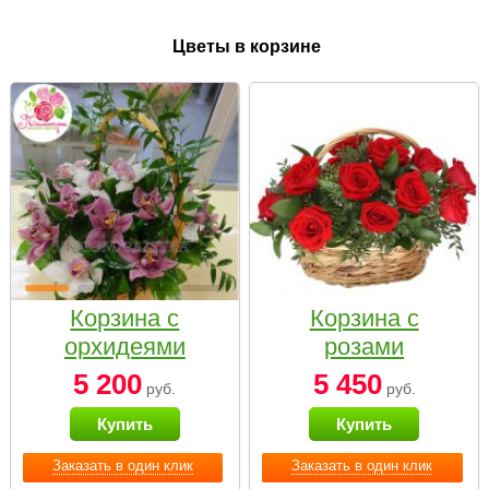
Цветы в корзине
Корзина с
Корзина с
орхидеями
розами
малая
«Красный
5 200
5 450
руб.
руб.
Париж»
Купить
Купить
Заказать в один клик
Заказать в один клик