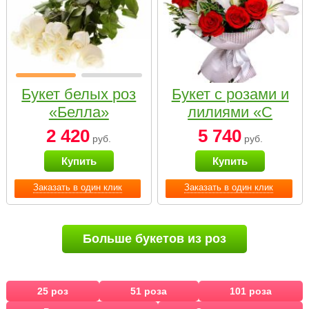
Букет белых роз
Букет с розами и
«Белла»
лилиями «С
наилучшими
2 420
5 740
руб.
руб.
пожеланиями»
Купить
Купить
Заказать в один клик
Заказать в один клик
Больше букетов из роз
25 роз
51 роза
101 роза