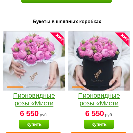
Букеты в шляпных коробках
Пионовидные
Пионовидные
розы «Мисти
розы «Мисти
бабблс» в белой
бабблс» в
6 550
6 550
руб.
руб.
коробке Small
черной коробке
Купить
Купить
Small