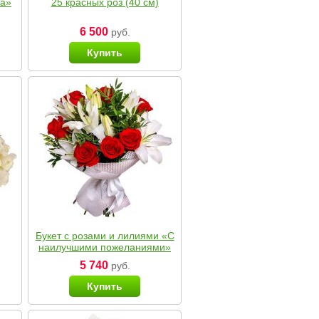
ка»
25 красных роз (40 см)
6 500
руб.
Купить
Букет с розами и лилиями «С
наилучшими пожеланиями»
5 740
руб.
Купить