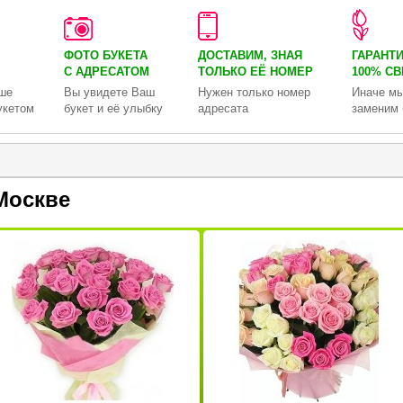
ФОТО БУКЕТА
ДОСТАВИМ, ЗНАЯ
ГАРАНТ
С АДРЕСАТОМ
ТОЛЬКО
ЕЁ НОМЕР
100% С
ше
Вы увидете Ваш
Нужен только номер
Иначе мы
укетом
букет и её улыбку
адресата
заменим 
Москве