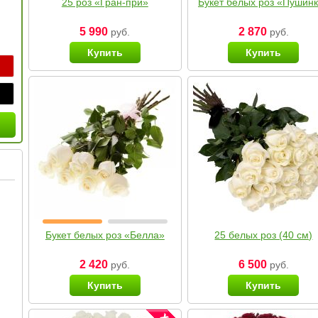
25 роз «Гран-при»
Букет белых роз «Пушин
5 990
2 870
руб.
руб.
Купить
Купить
Букет белых роз «Белла»
25 белых роз (40 см)
2 420
6 500
руб.
руб.
Купить
Купить