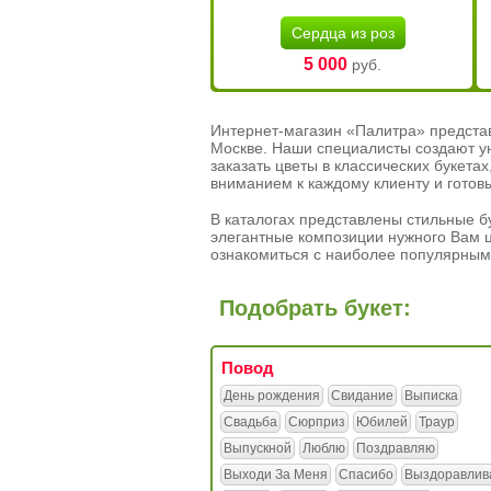
Сердца из роз
5 000
руб.
Интернет-магазин «Палитра» предста
Москве. Наши специалисты создают у
заказать цветы в классических букет
вниманием к каждому клиенту и готов
В каталогах представлены стильные бу
элегантные композиции нужного Вам ц
ознакомиться с наиболее популярным
Подобрать букет:
Повод
День рождения
Свидание
Выписка
Свадьба
Сюрприз
Юбилей
Траур
Выпускной
Люблю
Поздравляю
Выходи За Меня
Спасибо
Выздоравлив