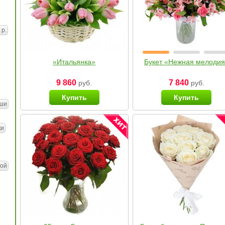
 р.
«Итальянка»
Букет «Нежная мелоди
9 860
7 840
руб.
руб.
Купить
Купить
ши
ки
ой