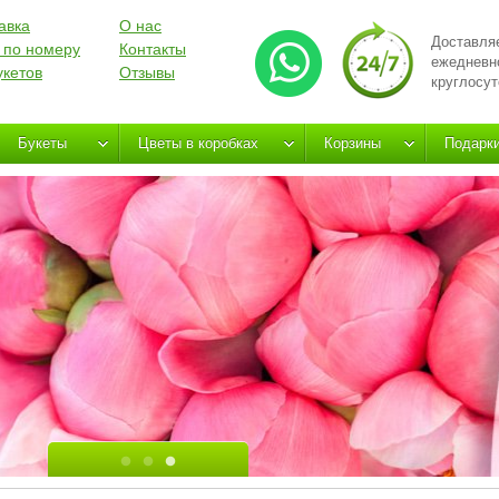
авка
О нас
Доставля
 по номеру
Контакты
ежедневн
укетов
Отзывы
круглосут
Букеты
Цветы в коробках
Корзины
Подарк