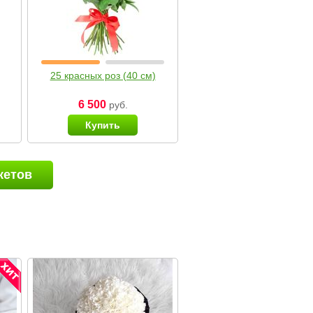
25 красных роз (40 см)
6 500
руб.
Купить
кетов