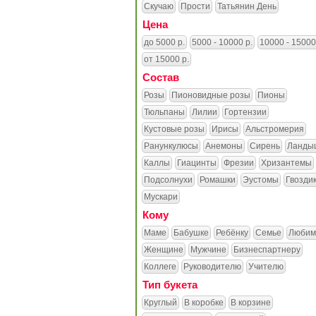
Скучаю
Прости
Татьянин День
Цена
до 5000 р.
5000 - 10000 р.
10000 - 15000
от 15000 р.
Состав
Розы
Пионовидные розы
Пионы
Тюльпаны
Лилии
Гортензии
Кустовые розы
Ирисы
Альстромерия
Ранункулюсы
Анемоны
Сирень
Ланды
Каллы
Гиацинты
Фрезии
Хризантемы
Подсолнухи
Ромашки
Эустомы
Гвозди
Мускари
Кому
Маме
Бабушке
Ребёнку
Семье
Любим
Женщине
Мужчине
Бизнеспартнеру
Коллеге
Руководителю
Учителю
Тип букета
Круглый
В коробке
В корзине