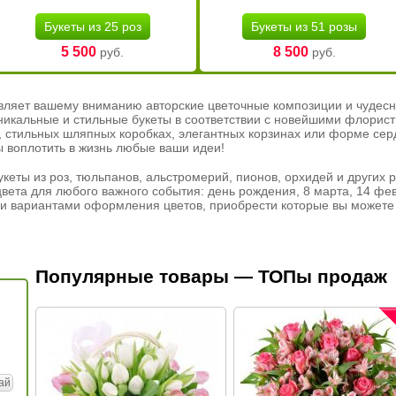
Букеты из 25 роз
Букеты из 51 розы
5 500
8 500
руб.
руб.
вляет вашему вниманию авторские цветочные композиции и чудесн
никальные и стильные букеты в соответствии с новейшими флорис
ах, стильных шляпных коробках, элегантных корзинах или форме се
ы воплотить в жизнь любые ваши идеи!
кеты из роз, тюльпанов, альстромерий, пионов, орхидей и других 
вета для любого важного события: день рождения, 8 марта, 14 фев
и вариантами оформления цветов, приобрести которые вы можете 
Популярные товары — ТОПы продаж
ай