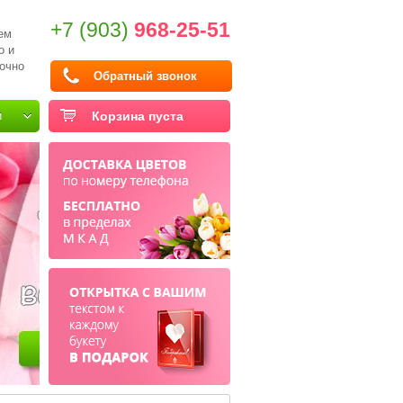
+7 (903)
968-25-51
ем
о и
очно
Обратный звонок
и
Корзина пуста