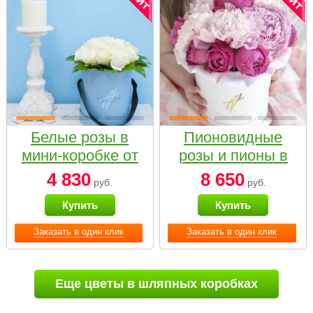
Белые розы в
Пионовидные
мини-коробке от
розы и пионы в
Bella Fiori
белой коробке
4 830
8 650
руб.
руб.
Small
Купить
Купить
Заказать в один клик
Заказать в один клик
Еще цветы в шляпных коробках