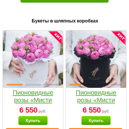
Букеты в шляпных коробках
Пионовидные
Пионовидные
розы «Мисти
розы «Мисти
бабблс» в белой
бабблс» в
6 550
6 550
руб.
руб.
коробке Small
черной коробке
Купить
Купить
Small