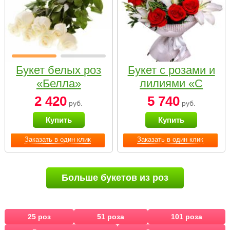
Букет белых роз
Букет с розами и
«Белла»
лилиями «С
наилучшими
2 420
5 740
руб.
руб.
пожеланиями»
Купить
Купить
Заказать в один клик
Заказать в один клик
Больше букетов из роз
25 роз
51 роза
101 роза