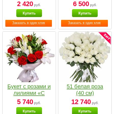
2 420
6 500
руб.
руб.
Купить
Купить
Заказать в один клик
Заказать в один клик
Букет с розами и
51 белая роза
лилиями «С
(40 см)
наилучшими
5 740
12 740
руб.
руб.
пожеланиями»
Купить
Купить