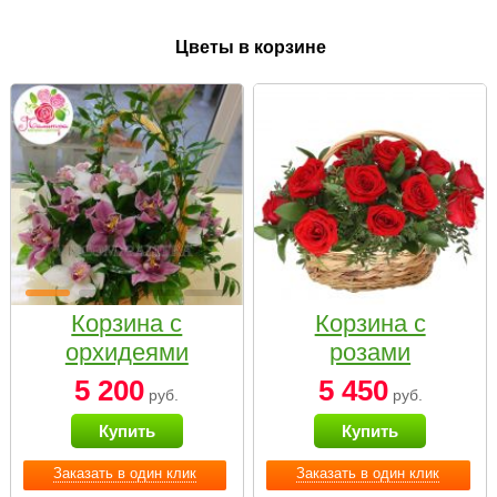
Цветы в корзине
Корзина с
Корзина с
орхидеями
розами
малая
«Красный
5 200
5 450
руб.
руб.
Париж»
Купить
Купить
Заказать в один клик
Заказать в один клик