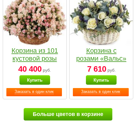
Корзина из 101
Корзина с
кустовой розы
розами «Вальс»
нежных тонов
40 400
7 610
руб.
руб.
Купить
Купить
Заказать в один клик
Заказать в один клик
Больше цветов в корзине