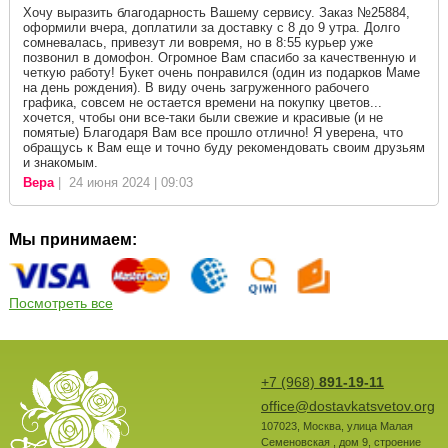
Хочу выразить благодарность Вашему сервису. Заказ №25884,
оформили вчера, доплатили за доставку с 8 до 9 утра. Долго
сомневалась, привезут ли вовремя, но в 8:55 курьер уже
позвонил в домофон. Огромное Вам спасибо за качественную и
четкую работу! Букет очень понравился (один из подарков Маме
на день рождения). В виду очень загруженного рабочего
графика, совсем не остается времени на покупку цветов...
хочется, чтобы они все-таки были свежие и красивые (и не
помятые) Благодаря Вам все прошло отлично! Я уверена, что
обращусь к Вам еще и точно буду рекомендовать своим друзьям
и знакомым.
Вера
| 24 июня 2024 | 09:03
Мы принимаем:
Посмотреть все
+7 (968)
891-19-11
office@dostavkatsvetov.org
107023
,
Москва
,
улица Малая
Семеновская , дом 9, строение