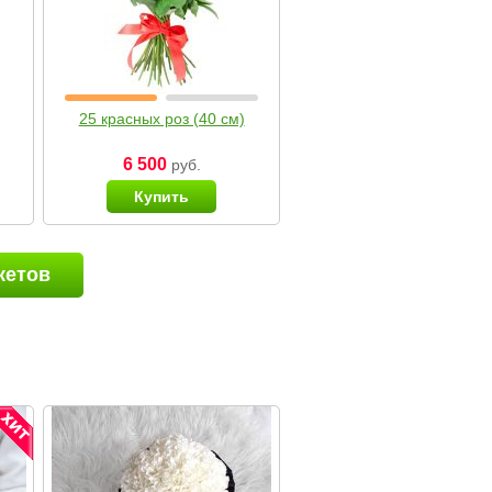
25 красных роз (40 см)
6 500
руб.
Купить
кетов