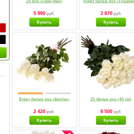
25 роз «Гран-при»
Букет белых роз «Пушин
5 990
2 870
руб.
руб.
Купить
Купить
Букет белых роз «Белла»
25 белых роз (40 см)
2 420
6 500
руб.
руб.
Купить
Купить