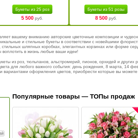
Букеты из 25 роз
Букеты из 51 розы
5 500
8 500
руб.
руб.
вляет вашему вниманию авторские цветочные композиции и чудесн
никальные и стильные букеты в соответствии с новейшими флорис
ах, стильных шляпных коробках, элегантных корзинах или форме се
ы воплотить в жизнь любые ваши идеи!
кеты из роз, тюльпанов, альстромерий, пионов, орхидей и других 
вета для любого важного события: день рождения, 8 марта, 14 фев
и вариантами оформления цветов, приобрести которые вы можете 
Популярные товары — ТОПы продаж
ай