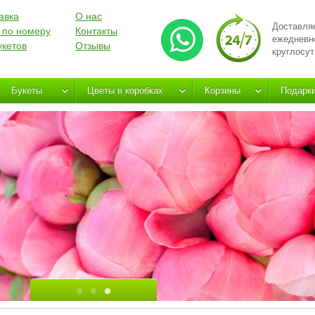
авка
О нас
Доставля
 по номеру
Контакты
ежедневн
укетов
Отзывы
круглосут
Букеты
Цветы в коробках
Корзины
Подарк