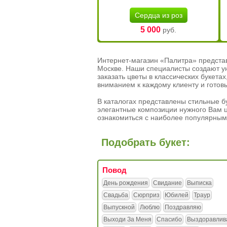
Сердца из роз
5 000
руб.
Интернет-магазин «Палитра» предста
Москве. Наши специалисты создают у
заказать цветы в классических букет
вниманием к каждому клиенту и готов
В каталогах представлены стильные бу
элегантные композиции нужного Вам ц
ознакомиться с наиболее популярным
Подобрать букет:
Повод
День рождения
Свидание
Выписка
Свадьба
Сюрприз
Юбилей
Траур
Выпускной
Люблю
Поздравляю
Выходи За Меня
Спасибо
Выздоравлив