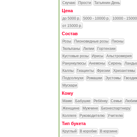
Скучаю
Прости
Татьянин День
Цена
до 5000 р.
5000 - 10000 р.
10000 - 15000
от 15000 р.
Состав
Розы
Пионовидные розы
Пионы
Тюльпаны
Лилии
Гортензии
Кустовые розы
Ирисы
Альстромерия
Ранункулюсы
Анемоны
Сирень
Ланды
Каллы
Гиацинты
Фрезии
Хризантемы
Подсолнухи
Ромашки
Эустомы
Гвозди
Мускари
Кому
Маме
Бабушке
Ребёнку
Семье
Любим
Женщине
Мужчине
Бизнеспартнеру
Коллеге
Руководителю
Учителю
Тип букета
Круглый
В коробке
В корзине