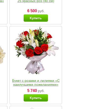
ка»
25 красных роз (40 см)
6 500
руб.
Купить
Букет с розами и лилиями «С
наилучшими пожеланиями»
5 740
руб.
Купить