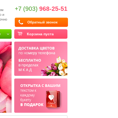
+7 (903)
968-25-51
ем
о и
очно
Обратный звонок
и
Корзина пуста