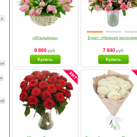
 р.
«Итальянка»
Букет «Нежная мелоди
9 860
7 840
руб.
руб.
Купить
Купить
ши
ки
ой