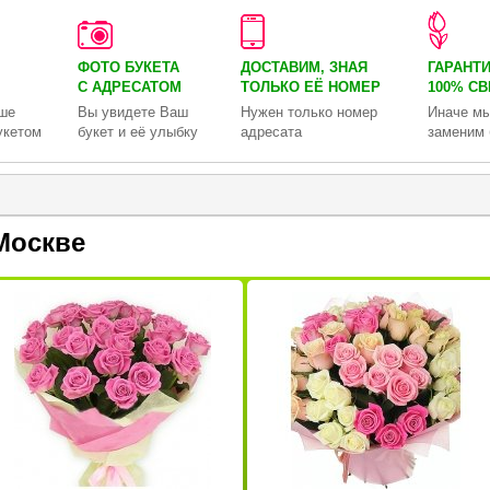
ФОТО БУКЕТА
ДОСТАВИМ, ЗНАЯ
ГАРАНТ
С АДРЕСАТОМ
ТОЛЬКО
ЕЁ НОМЕР
100% С
ше
Вы увидете Ваш
Нужен только номер
Иначе мы
укетом
букет и её улыбку
адресата
заменим 
Москве