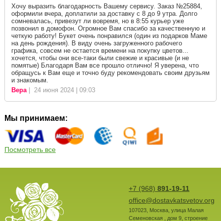
Хочу выразить благодарность Вашему сервису. Заказ №25884,
оформили вчера, доплатили за доставку с 8 до 9 утра. Долго
сомневалась, привезут ли вовремя, но в 8:55 курьер уже
позвонил в домофон. Огромное Вам спасибо за качественную и
четкую работу! Букет очень понравился (один из подарков Маме
на день рождения). В виду очень загруженного рабочего
графика, совсем не остается времени на покупку цветов...
хочется, чтобы они все-таки были свежие и красивые (и не
помятые) Благодаря Вам все прошло отлично! Я уверена, что
обращусь к Вам еще и точно буду рекомендовать своим друзьям
и знакомым.
Вера
| 24 июня 2024 | 09:03
Мы принимаем:
Посмотреть все
+7 (968)
891-19-11
office@dostavkatsvetov.org
107023
,
Москва
,
улица Малая
Семеновская , дом 9, строение