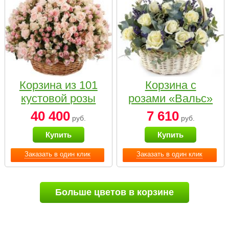
Корзина из 101
Корзина с
кустовой розы
розами «Вальс»
нежных тонов
40 400
7 610
руб.
руб.
Купить
Купить
Заказать в один клик
Заказать в один клик
Больше цветов в корзине