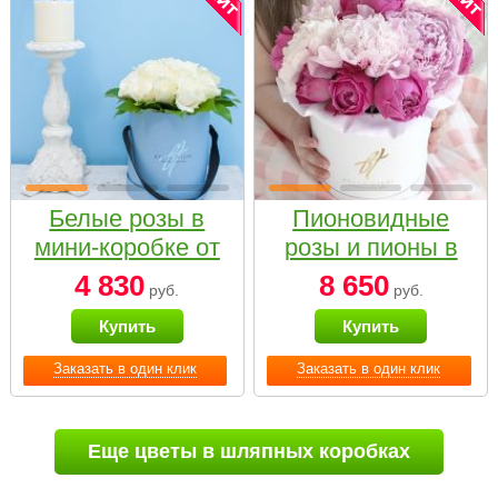
Белые розы в
Пионовидные
мини-коробке от
розы и пионы в
Bella Fiori
белой коробке
4 830
8 650
руб.
руб.
Small
Купить
Купить
Заказать в один клик
Заказать в один клик
Еще цветы в шляпных коробках