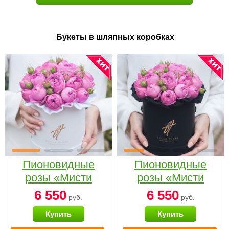
Букеты в шляпных коробках
Пионовидные
Пионовидные
розы «Мисти
розы «Мисти
бабблс» в белой
бабблс» в
6 550
6 550
руб.
руб.
коробке Small
черной коробке
Купить
Купить
Small