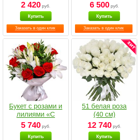
2 420
6 500
руб.
руб.
Купить
Купить
Заказать в один клик
Заказать в один клик
Букет с розами и
51 белая роза
лилиями «С
(40 см)
наилучшими
5 740
12 740
руб.
руб.
пожеланиями»
Купить
Купить