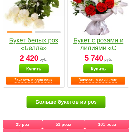
Букет белых роз
Букет с розами и
«Белла»
лилиями «С
наилучшими
2 420
5 740
руб.
руб.
пожеланиями»
Купить
Купить
Заказать в один клик
Заказать в один клик
Больше букетов из роз
25 роз
51 роза
101 роза