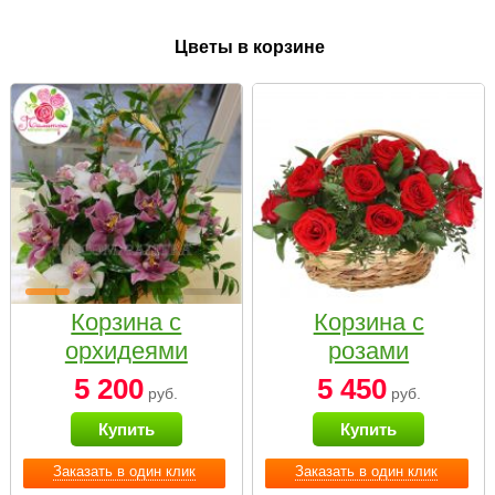
Цветы в корзине
Корзина с
Корзина с
орхидеями
розами
малая
«Красный
5 200
5 450
руб.
руб.
Париж»
Купить
Купить
Заказать в один клик
Заказать в один клик