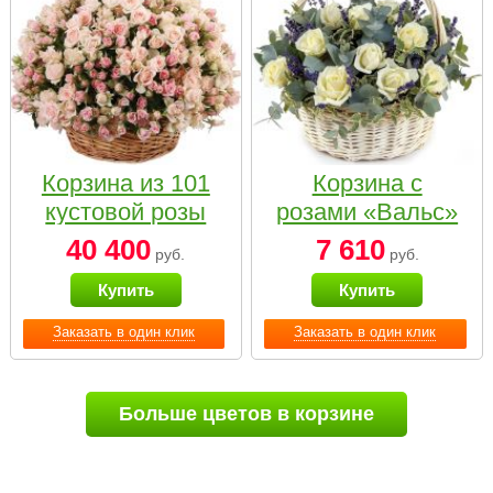
Корзина из 101
Корзина с
кустовой розы
розами «Вальс»
нежных тонов
40 400
7 610
руб.
руб.
Купить
Купить
Заказать в один клик
Заказать в один клик
Больше цветов в корзине