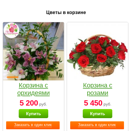
Цветы в корзине
Корзина с
Корзина с
орхидеями
розами
малая
«Красный
5 200
5 450
руб.
руб.
Париж»
Купить
Купить
Заказать в один клик
Заказать в один клик