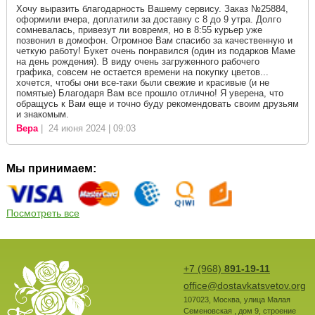
Хочу выразить благодарность Вашему сервису. Заказ №25884,
оформили вчера, доплатили за доставку с 8 до 9 утра. Долго
сомневалась, привезут ли вовремя, но в 8:55 курьер уже
позвонил в домофон. Огромное Вам спасибо за качественную и
четкую работу! Букет очень понравился (один из подарков Маме
на день рождения). В виду очень загруженного рабочего
графика, совсем не остается времени на покупку цветов...
хочется, чтобы они все-таки были свежие и красивые (и не
помятые) Благодаря Вам все прошло отлично! Я уверена, что
обращусь к Вам еще и точно буду рекомендовать своим друзьям
и знакомым.
Вера
| 24 июня 2024 | 09:03
Мы принимаем:
Посмотреть все
+7 (968)
891-19-11
office@dostavkatsvetov.org
107023
,
Москва
,
улица Малая
Семеновская , дом 9, строение