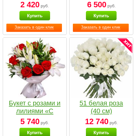
2 420
6 500
руб.
руб.
Купить
Купить
Заказать в один клик
Заказать в один клик
Букет с розами и
51 белая роза
лилиями «С
(40 см)
наилучшими
5 740
12 740
руб.
руб.
пожеланиями»
Купить
Купить