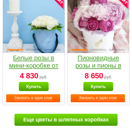
Белые розы в
Пионовидные
мини-коробке от
розы и пионы в
Bella Fiori
белой коробке
4 830
8 650
руб.
руб.
Small
Купить
Купить
Заказать в один клик
Заказать в один клик
Еще цветы в шляпных коробках