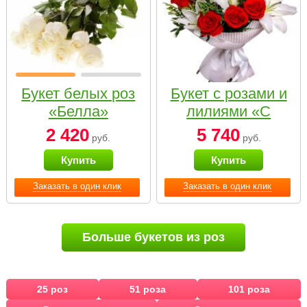
Букет белых роз
Букет с розами и
«Белла»
лилиями «С
наилучшими
2 420
5 740
руб.
руб.
пожеланиями»
Купить
Купить
Заказать в один клик
Заказать в один клик
Больше букетов из роз
25 роз
51 роза
101 роза