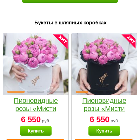
Букеты в шляпных коробках
Пионовидные
Пионовидные
розы «Мисти
розы «Мисти
бабблс» в белой
бабблс» в
6 550
6 550
руб.
руб.
коробке Small
черной коробке
Купить
Купить
Small