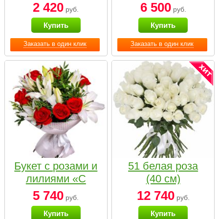
2 420
6 500
руб.
руб.
Купить
Купить
Заказать в один клик
Заказать в один клик
Букет с розами и
51 белая роза
лилиями «С
(40 см)
наилучшими
5 740
12 740
руб.
руб.
пожеланиями»
Купить
Купить