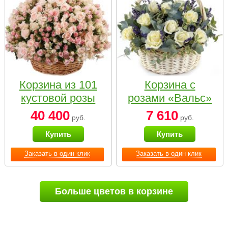
Корзина из 101
Корзина с
кустовой розы
розами «Вальс»
нежных тонов
40 400
7 610
руб.
руб.
Купить
Купить
Заказать в один клик
Заказать в один клик
Больше цветов в корзине