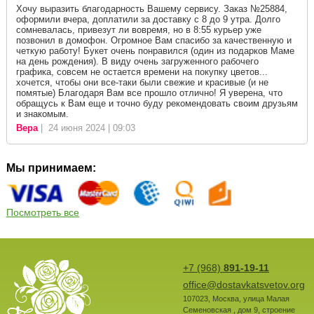
Хочу выразить благодарность Вашему сервису. Заказ №25884,
оформили вчера, доплатили за доставку с 8 до 9 утра. Долго
сомневалась, привезут ли вовремя, но в 8:55 курьер уже
позвонил в домофон. Огромное Вам спасибо за качественную и
четкую работу! Букет очень понравился (один из подарков Маме
на день рождения). В виду очень загруженного рабочего
графика, совсем не остается времени на покупку цветов...
хочется, чтобы они все-таки были свежие и красивые (и не
помятые) Благодаря Вам все прошло отлично! Я уверена, что
обращусь к Вам еще и точно буду рекомендовать своим друзьям
и знакомым.
Вера
| 24 июня 2024 | 09:03
Мы принимаем:
Посмотреть все
+7 (968)
891-19-11
office@dostavkatsvetov.org
107023
,
Москва
,
улица Малая
Семеновская , дом 9, строение