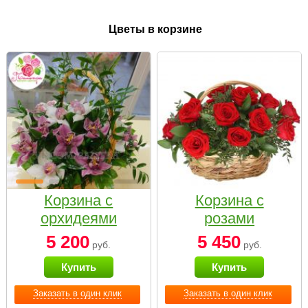
Цветы в корзине
Корзина с
Корзина с
орхидеями
розами
малая
«Красный
5 200
5 450
руб.
руб.
Париж»
Купить
Купить
Заказать в один клик
Заказать в один клик