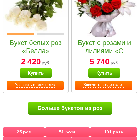
Букет белых роз
Букет с розами и
«Белла»
лилиями «С
наилучшими
2 420
5 740
руб.
руб.
пожеланиями»
Купить
Купить
Заказать в один клик
Заказать в один клик
Больше букетов из роз
25 роз
51 роза
101 роза