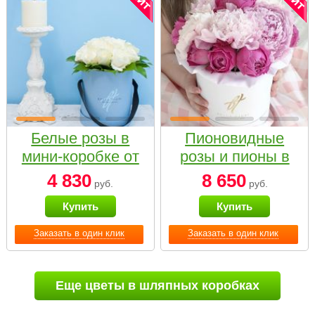
Белые розы в
Пионовидные
мини-коробке от
розы и пионы в
Bella Fiori
белой коробке
4 830
8 650
руб.
руб.
Small
Купить
Купить
Заказать в один клик
Заказать в один клик
Еще цветы в шляпных коробках