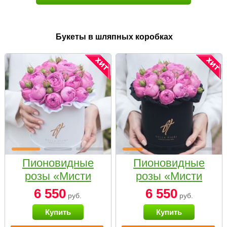
Букеты в шляпных коробках
Пионовидные
Пионовидные
розы «Мисти
розы «Мисти
бабблс» в белой
бабблс» в
6 550
6 550
руб.
руб.
коробке Small
черной коробке
Купить
Купить
Small