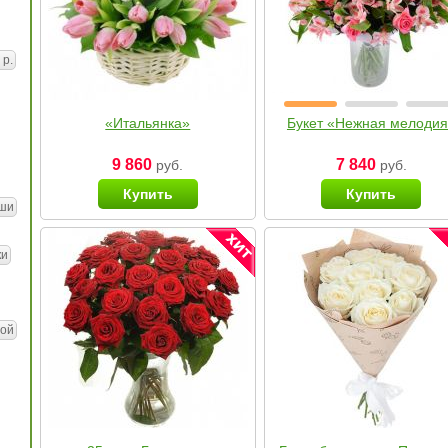
 р.
«Итальянка»
Букет «Нежная мелоди
9 860
7 840
руб.
руб.
Купить
Купить
ши
ки
ой