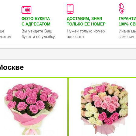
ФОТО БУКЕТА
ДОСТАВИМ, ЗНАЯ
ГАРАНТ
С АДРЕСАТОМ
ТОЛЬКО
ЕЁ НОМЕР
100% С
ше
Вы увидете Ваш
Нужен только номер
Иначе мы
укетом
букет и её улыбку
адресата
заменим 
Москве