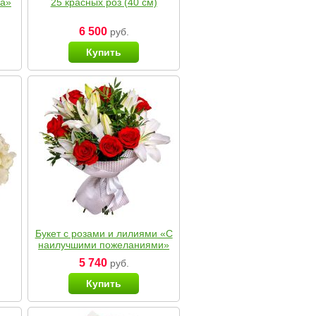
ка»
25 красных роз (40 см)
6 500
руб.
Купить
Букет с розами и лилиями «С
наилучшими пожеланиями»
5 740
руб.
Купить