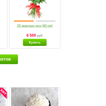
25 красных роз (40 см)
6 500
руб.
Купить
кетов