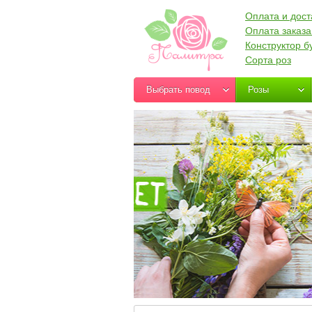
Оплата и дост
Оплата заказа
Конструктор б
Сорта роз
Выбрать повод
Розы