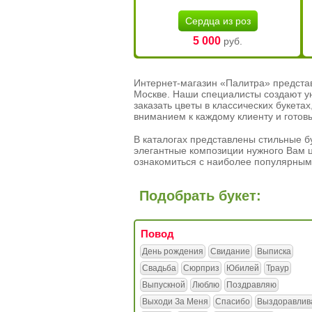
Сердца из роз
5 000
руб.
Интернет-магазин «Палитра» предста
Москве. Наши специалисты создают у
заказать цветы в классических букет
вниманием к каждому клиенту и готов
В каталогах представлены стильные бу
элегантные композиции нужного Вам ц
ознакомиться с наиболее популярным
Подобрать букет:
Повод
День рождения
Свидание
Выписка
Свадьба
Сюрприз
Юбилей
Траур
Выпускной
Люблю
Поздравляю
Выходи За Меня
Спасибо
Выздоравлив