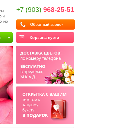
+7 (903)
968-25-51
ем
о и
очно
Обратный звонок
и
Корзина пуста