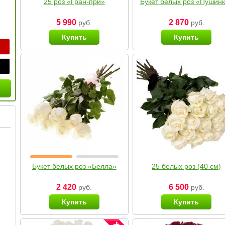
25 роз «Гран-при»
Букет белых роз «Пушин
5 990
2 870
руб.
руб.
Купить
Купить
Букет белых роз «Белла»
25 белых роз (40 см)
2 420
6 500
руб.
руб.
Купить
Купить