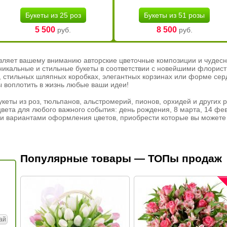
Букеты из 25 роз
Букеты из 51 розы
5 500
8 500
руб.
руб.
вляет вашему вниманию авторские цветочные композиции и чудесн
никальные и стильные букеты в соответствии с новейшими флорис
ах, стильных шляпных коробках, элегантных корзинах или форме се
ы воплотить в жизнь любые ваши идеи!
кеты из роз, тюльпанов, альстромерий, пионов, орхидей и других 
вета для любого важного события: день рождения, 8 марта, 14 фев
и вариантами оформления цветов, приобрести которые вы можете 
Популярные товары — ТОПы продаж
ай