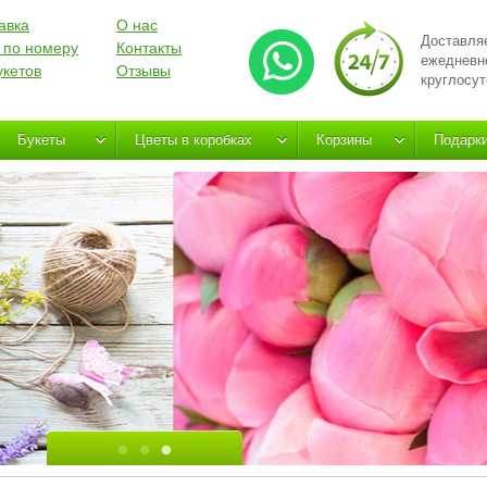
авка
О нас
Доставля
 по номеру
Контакты
ежедневн
укетов
Отзывы
круглосут
Букеты
Цветы в коробках
Корзины
Подарк