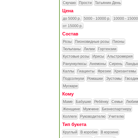
Скучаю
Прости
Татьянин День
Цена
до 5000 р.
5000 - 10000 р.
10000 - 15000
от 15000 р.
Состав
Розы
Пионовидные розы
Пионы
Тюльпаны
Лилии
Гортензии
Кустовые розы
Ирисы
Альстромерия
Ранункулюсы
Анемоны
Сирень
Ланды
Каллы
Гиацинты
Фрезии
Хризантемы
Подсолнухи
Ромашки
Эустомы
Гвозди
Мускари
Кому
Маме
Бабушке
Ребёнку
Семье
Любим
Женщине
Мужчине
Бизнеспартнеру
Коллеге
Руководителю
Учителю
Тип букета
Круглый
В коробке
В корзине