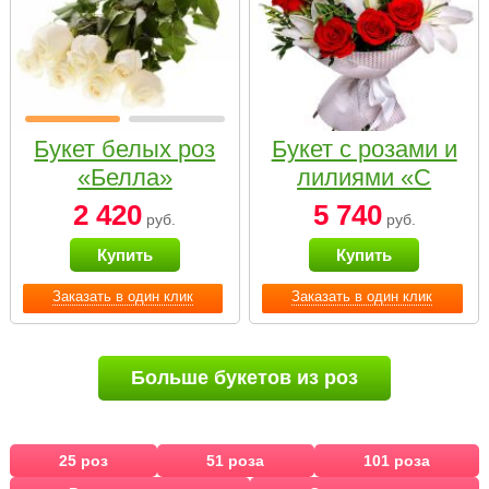
Букет белых роз
Букет с розами и
«Белла»
лилиями «С
наилучшими
2 420
5 740
руб.
руб.
пожеланиями»
Купить
Купить
Заказать в один клик
Заказать в один клик
Больше букетов из роз
25 роз
51 роза
101 роза