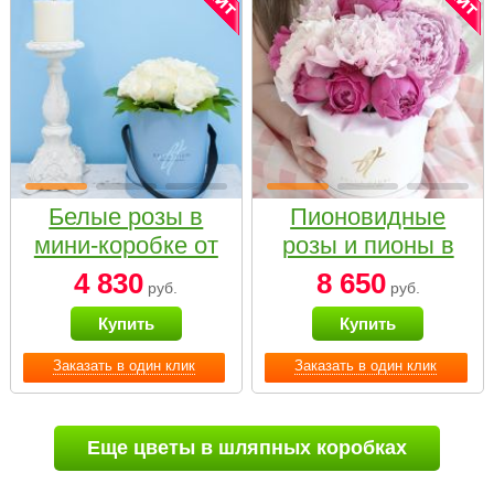
Белые розы в
Пионовидные
мини-коробке от
розы и пионы в
Bella Fiori
белой коробке
4 830
8 650
руб.
руб.
Small
Купить
Купить
Заказать в один клик
Заказать в один клик
Еще цветы в шляпных коробках