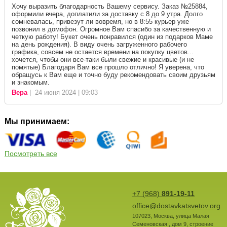
Хочу выразить благодарность Вашему сервису. Заказ №25884,
оформили вчера, доплатили за доставку с 8 до 9 утра. Долго
сомневалась, привезут ли вовремя, но в 8:55 курьер уже
позвонил в домофон. Огромное Вам спасибо за качественную и
четкую работу! Букет очень понравился (один из подарков Маме
на день рождения). В виду очень загруженного рабочего
графика, совсем не остается времени на покупку цветов...
хочется, чтобы они все-таки были свежие и красивые (и не
помятые) Благодаря Вам все прошло отлично! Я уверена, что
обращусь к Вам еще и точно буду рекомендовать своим друзьям
и знакомым.
Вера
| 24 июня 2024 | 09:03
Мы принимаем:
Посмотреть все
+7 (968)
891-19-11
office@dostavkatsvetov.org
107023
,
Москва
,
улица Малая
Семеновская , дом 9, строение