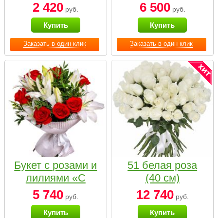
2 420
6 500
руб.
руб.
Купить
Купить
Заказать в один клик
Заказать в один клик
Букет с розами и
51 белая роза
лилиями «С
(40 см)
наилучшими
5 740
12 740
руб.
руб.
пожеланиями»
Купить
Купить