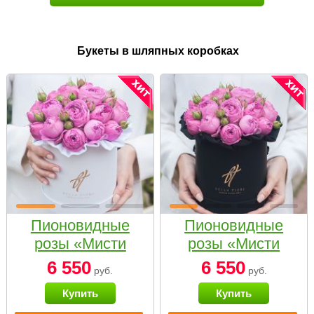
Букеты в шляпных коробках
Пионовидные
Пионовидные
розы «Мисти
розы «Мисти
бабблс» в белой
бабблс» в
6 550
6 550
руб.
руб.
коробке Small
черной коробке
Купить
Купить
Small