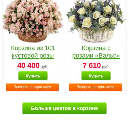
Корзина из 101
Корзина с
кустовой розы
розами «Вальс»
нежных тонов
40 400
7 610
руб.
руб.
Купить
Купить
Заказать в один клик
Заказать в один клик
Больше цветов в корзине