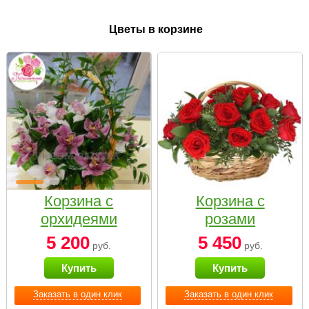
Цветы в корзине
Корзина с
Корзина с
орхидеями
розами
малая
«Красный
5 200
5 450
руб.
руб.
Париж»
Купить
Купить
Заказать в один клик
Заказать в один клик