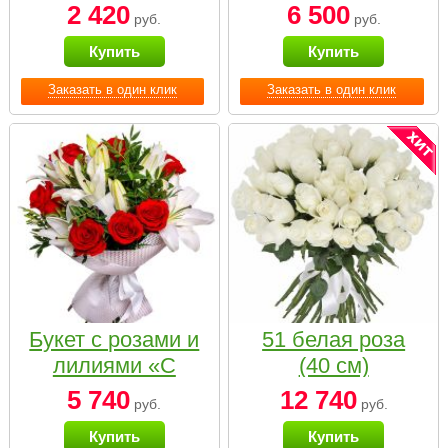
2 420
6 500
руб.
руб.
Купить
Купить
Заказать в один клик
Заказать в один клик
Букет с розами и
51 белая роза
лилиями «С
(40 см)
наилучшими
5 740
12 740
руб.
руб.
пожеланиями»
Купить
Купить