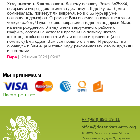
Хочу выразить благодарность Вашему сервису. Заказ №25884,
оформили вчера, доплатили за доставку с 8 до 9 утра. Долго
сомневалась, привезут ли вовремя, но в 8:55 курьер уже
позвонил в домофон. Огромное Вам спасибо за качественную и
четкую работу! Букет очень понравился (один из подарков Маме
на день рождения). В виду очень загруженного рабочего
графика, совсем не остается времени на покупку цветов...
хочется, чтобы они все-таки были свежие и красивые (и не
помятые) Благодаря Вам все прошло отлично! Я уверена, что
обращусь к Вам еще и точно буду рекомендовать своим друзьям
и знакомым.
Вера
| 24 июня 2024 | 09:03
Мы принимаем:
Посмотреть все
+7 (968)
891-19-11
office@dostavkatsvetov.org
107023
,
Москва
,
улица Малая
Семеновская , дом 9, строение