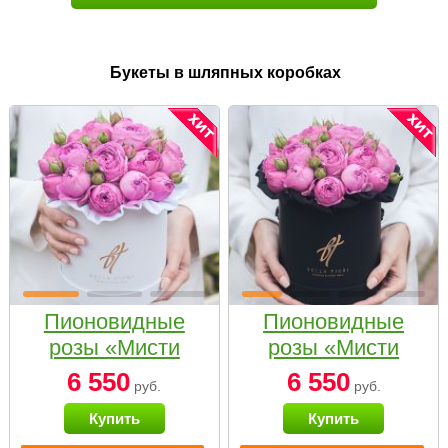
Букеты в шляпных коробках
Пионовидные
Пионовидные
розы «Мисти
розы «Мисти
бабблс» в белой
бабблс» в
6 550
6 550
руб.
руб.
коробке Small
черной коробке
Купить
Купить
Small