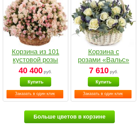
Корзина из 101
Корзина с
кустовой розы
розами «Вальс»
нежных тонов
40 400
7 610
руб.
руб.
Купить
Купить
Заказать в один клик
Заказать в один клик
Больше цветов в корзине