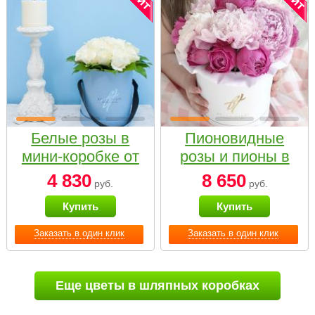
Белые розы в
Пионовидные
мини-коробке от
розы и пионы в
Bella Fiori
белой коробке
4 830
8 650
руб.
руб.
Small
Купить
Купить
Заказать в один клик
Заказать в один клик
Еще цветы в шляпных коробках