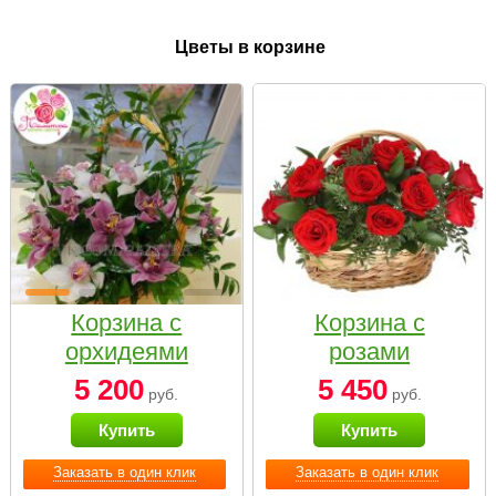
Цветы в корзине
Корзина с
Корзина с
орхидеями
розами
малая
«Красный
5 200
5 450
руб.
руб.
Париж»
Купить
Купить
Заказать в один клик
Заказать в один клик