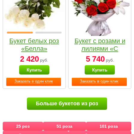
Букет белых роз
Букет с розами и
«Белла»
лилиями «С
наилучшими
2 420
5 740
руб.
руб.
пожеланиями»
Купить
Купить
Заказать в один клик
Заказать в один клик
Больше букетов из роз
25 роз
51 роза
101 роза