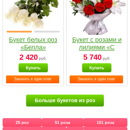
Букет белых роз
Букет с розами и
«Белла»
лилиями «С
наилучшими
2 420
5 740
руб.
руб.
пожеланиями»
Купить
Купить
Заказать в один клик
Заказать в один клик
Больше букетов из роз
25 роз
51 роза
101 роза