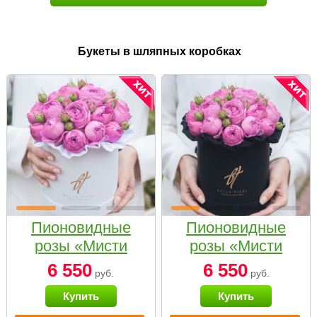
Букеты в шляпных коробках
Пионовидные
Пионовидные
розы «Мисти
розы «Мисти
бабблс» в белой
бабблс» в
6 550
6 550
руб.
руб.
коробке Small
черной коробке
Купить
Купить
Small