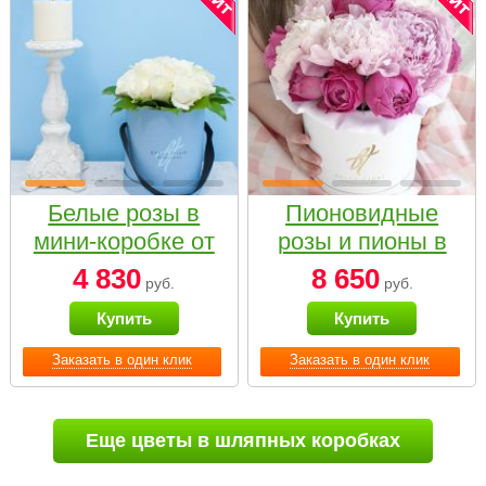
Белые розы в
Пионовидные
мини-коробке от
розы и пионы в
Bella Fiori
белой коробке
4 830
8 650
руб.
руб.
Small
Купить
Купить
Заказать в один клик
Заказать в один клик
Еще цветы в шляпных коробках