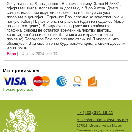
Хочу выразить благодарность Вашему сервису. Заказ №25884,
оформили вчера, доплатили за доставку с 8 до 9 утра. Долго
сомневалась, привезут ли вовремя, но в 8:55 курьер уже
позвонил в домофон. Огромное Вам спасибо за качественную и
четкую работу! Букет очень понравился (один из подарков Маме
на день рождения). В виду очень загруженного рабочего
графика, совсем не остается времени на покупку цветов...
хочется, чтобы они все-таки были свежие и красивые (и не
помятые) Благодаря Вам все прошло отлично! Я уверена, что
обращусь к Вам еще и точно буду рекомендовать своим друзьям
и знакомым.
Вера
| 24 июня 2024 | 09:03
Мы принимаем:
Посмотреть все
+7 (968)
891-19-11
office@dostavkatsvetov.org
107023
,
Москва
,
улица Малая
Семеновская , дом 9, строение