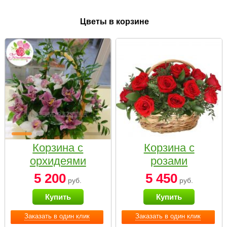
Цветы в корзине
Корзина с
Корзина с
орхидеями
розами
малая
«Красный
5 200
5 450
руб.
руб.
Париж»
Купить
Купить
Заказать в один клик
Заказать в один клик