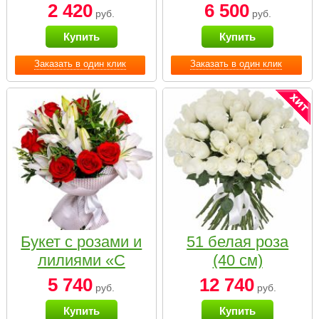
2 420
6 500
руб.
руб.
Купить
Купить
Заказать в один клик
Заказать в один клик
Букет с розами и
51 белая роза
лилиями «С
(40 см)
наилучшими
5 740
12 740
руб.
руб.
пожеланиями»
Купить
Купить