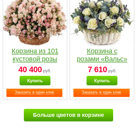
Корзина из 101
Корзина с
кустовой розы
розами «Вальс»
нежных тонов
40 400
7 610
руб.
руб.
Купить
Купить
Заказать в один клик
Заказать в один клик
Больше цветов в корзине