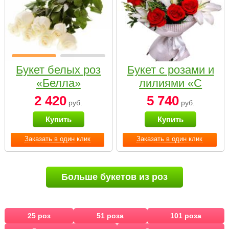
Букет белых роз
Букет с розами и
«Белла»
лилиями «С
наилучшими
2 420
5 740
руб.
руб.
пожеланиями»
Купить
Купить
Заказать в один клик
Заказать в один клик
Больше букетов из роз
25 роз
51 роза
101 роза