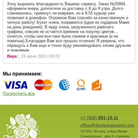
Хочу выразить благодарность Вашему сервису. Заказ №25884,
оформили вчера, доплатили за доставку с 8 до 9 утра. Долго
сомневалась, привезут ли вовремя, но в 8:55 курьер уже
позвонил в домофон. Огромное Вам спасибо за качественную и
четкую работу! Букет очень понравился (один из подарков Маме
на день рождения). В виду очень загруженного рабочего
графика, совсем не остается времени на покупку цветов...
хочется, чтобы они все-таки были свежие и красивые (и не
помятые) Благодаря Вам все прошло отлично! Я уверена, что
обращусь к Вам еще и точно буду рекомендовать своим друзьям
и знакомым.
Вера
| 24 июня 2024 | 09:03
Мы принимаем:
Посмотреть все
+7 (968)
891-19-11
office@dostavkatsvetov.org
107023
,
Москва
,
улица Малая
Семеновская , дом 9, строение