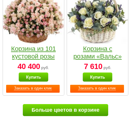
Корзина из 101
Корзина с
кустовой розы
розами «Вальс»
нежных тонов
40 400
7 610
руб.
руб.
Купить
Купить
Заказать в один клик
Заказать в один клик
Больше цветов в корзине