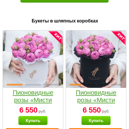
Букеты в шляпных коробках
Пионовидные
Пионовидные
розы «Мисти
розы «Мисти
бабблс» в белой
бабблс» в
6 550
6 550
руб.
руб.
коробке Small
черной коробке
Купить
Купить
Small