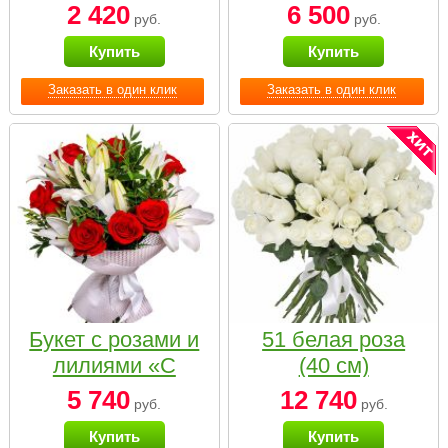
2 420
6 500
руб.
руб.
Купить
Купить
Заказать в один клик
Заказать в один клик
Букет с розами и
51 белая роза
лилиями «С
(40 см)
наилучшими
5 740
12 740
руб.
руб.
пожеланиями»
Купить
Купить