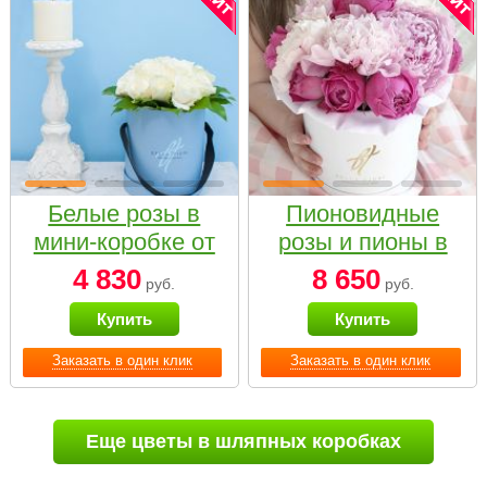
Белые розы в
Пионовидные
мини-коробке от
розы и пионы в
Bella Fiori
белой коробке
4 830
8 650
руб.
руб.
Small
Купить
Купить
Заказать в один клик
Заказать в один клик
Еще цветы в шляпных коробках