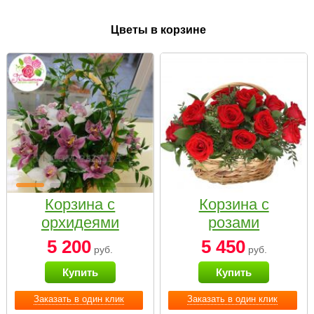
Цветы в корзине
Корзина с
Корзина с
орхидеями
розами
малая
«Красный
5 200
5 450
руб.
руб.
Париж»
Купить
Купить
Заказать в один клик
Заказать в один клик