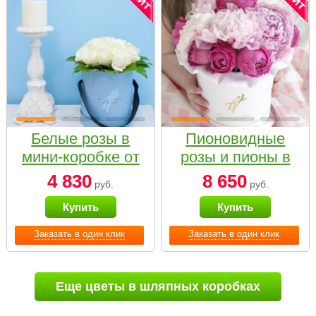
Белые розы в
Пионовидные
мини-коробке от
розы и пионы в
Bella Fiori
белой коробке
4 830
8 650
руб.
руб.
Small
Купить
Купить
Заказать в один клик
Заказать в один клик
Еще цветы в шляпных коробках