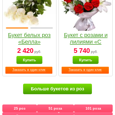
Букет белых роз
Букет с розами и
«Белла»
лилиями «С
наилучшими
2 420
5 740
руб.
руб.
пожеланиями»
Купить
Купить
Заказать в один клик
Заказать в один клик
Больше букетов из роз
25 роз
51 роза
101 роза