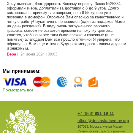
Хочу выразить благодарность Вашему сервису. Заказ №25884,
оформили вчера, доплатили за доставку с 8 до 9 утра. Долго
сомневалась, привезут ли вовремя, но в 8:55 курьер уже
позвонил в домофон. Огромное Вам спасибо за качественную и
четкую работу! Букет очень понравился (один из подарков Маме
на день рождения). В виду очень загруженного рабочего
графика, совсем не остается времени на покупку цветов...
хочется, чтобы они все-таки были свежие и красивые (и не
помятые) Благодаря Вам все прошло отлично! Я уверена, что
обращусь к Вам еще и точно буду рекомендовать своим друзьям
и знакомым.
Вера
| 24 июня 2024 | 09:03
Мы принимаем:
Посмотреть все
+7 (968)
891-19-11
office@dostavkatsvetov.org
107023
,
Москва
,
улица Малая
Семеновская , дом 9, строение