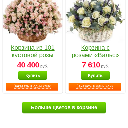
Корзина из 101
Корзина с
кустовой розы
розами «Вальс»
нежных тонов
40 400
7 610
руб.
руб.
Купить
Купить
Заказать в один клик
Заказать в один клик
Больше цветов в корзине