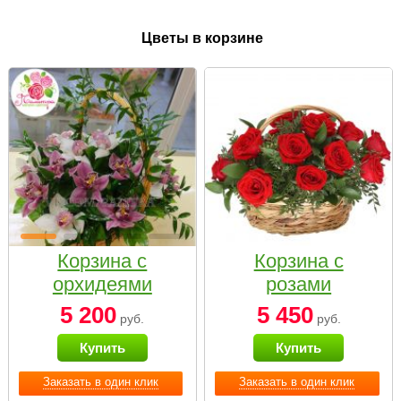
Цветы в корзине
Корзина с
Корзина с
орхидеями
розами
малая
«Красный
5 200
5 450
руб.
руб.
Париж»
Купить
Купить
Заказать в один клик
Заказать в один клик