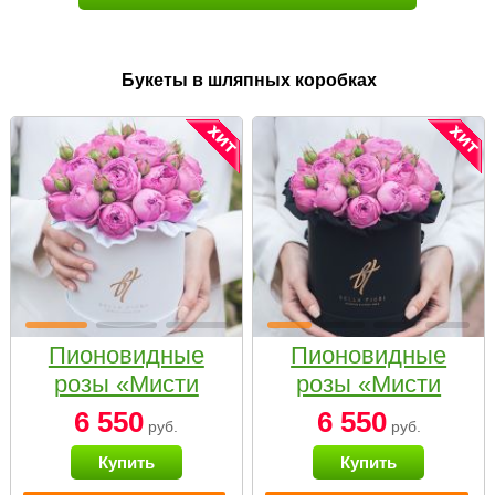
Букеты в шляпных коробках
Пионовидные
Пионовидные
розы «Мисти
розы «Мисти
бабблс» в белой
бабблс» в
6 550
6 550
руб.
руб.
коробке Small
черной коробке
Купить
Купить
Small