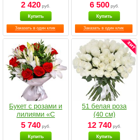
2 420
6 500
руб.
руб.
Купить
Купить
Заказать в один клик
Заказать в один клик
Букет с розами и
51 белая роза
лилиями «С
(40 см)
наилучшими
5 740
12 740
руб.
руб.
пожеланиями»
Купить
Купить