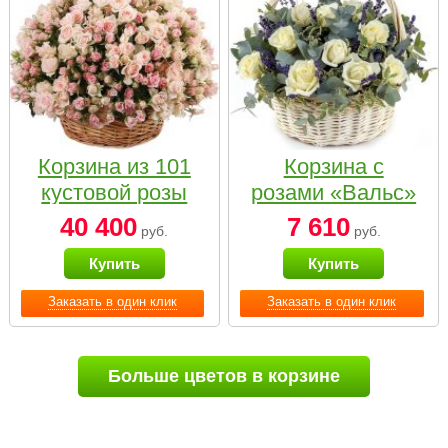
Корзина из 101
Корзина с
кустовой розы
розами «Вальс»
нежных тонов
40 400
7 610
руб.
руб.
Купить
Купить
Заказать в один клик
Заказать в один клик
Больше цветов в корзине