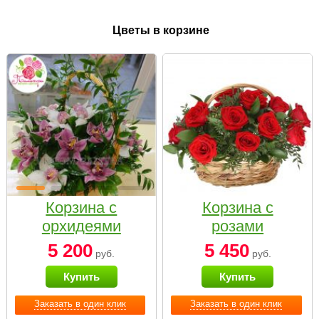
Цветы в корзине
Корзина с
Корзина с
орхидеями
розами
малая
«Красный
5 200
5 450
руб.
руб.
Париж»
Купить
Купить
Заказать в один клик
Заказать в один клик