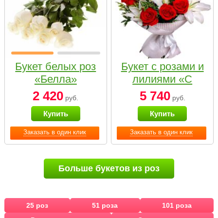
Букет белых роз
Букет с розами и
«Белла»
лилиями «С
наилучшими
2 420
5 740
руб.
руб.
пожеланиями»
Купить
Купить
Заказать в один клик
Заказать в один клик
Больше букетов из роз
25 роз
51 роза
101 роза