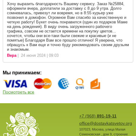
Хочу выразить благодарность Вашему сервису. Заказ №25884,
оформили вчера, доплатили за доставку с 8 до 9 утра. Долго
сомневалась, привезут ли вовремя, но в 8:55 курьер уже
позвонил в домофон. Огромное Вам спасибо за качественную и
четкую работу! Букет очень понравился (один из подарков Маме
на день рождения). В виду очень загруженного рабочего
графика, совсем не остается времени на покупку цветов...
хочется, чтобы они все-таки были свежие и красивые (и не
помятые) Благодаря Вам все прошло отлично! Я уверена, что
обращусь к Вам еще и точно буду рекомендовать своим друзьям
и знакомым.
Вера
| 24 июня 2024 | 09:03
Мы принимаем:
Посмотреть все
+7 (968)
891-19-11
office@dostavkatsvetov.org
107023
,
Москва
,
улица Малая
Семеновская , дом 9, строение