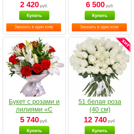
2 420
6 500
руб.
руб.
Купить
Купить
Заказать в один клик
Заказать в один клик
Букет с розами и
51 белая роза
лилиями «С
(40 см)
наилучшими
5 740
12 740
руб.
руб.
пожеланиями»
Купить
Купить