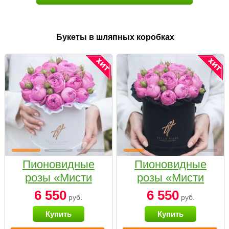
Букеты в шляпных коробках
Пионовидные
Пионовидные
розы «Мисти
розы «Мисти
бабблс» в белой
бабблс» в
6 550
6 550
руб.
руб.
коробке Small
черной коробке
Купить
Купить
Small