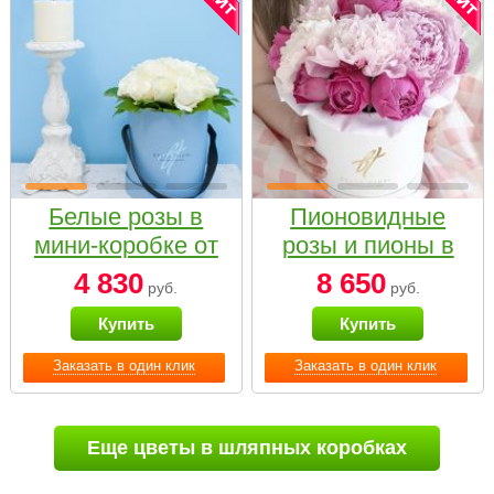
Белые розы в
Пионовидные
мини-коробке от
розы и пионы в
Bella Fiori
белой коробке
4 830
8 650
руб.
руб.
Small
Купить
Купить
Заказать в один клик
Заказать в один клик
Еще цветы в шляпных коробках