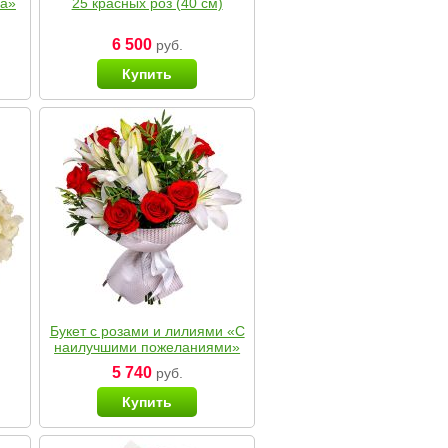
ка»
25 красных роз (40 см)
6 500
руб.
Купить
Букет с розами и лилиями «С
наилучшими пожеланиями»
5 740
руб.
Купить