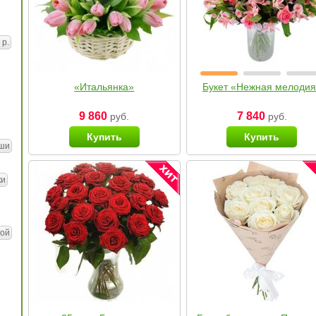
 р.
«Итальянка»
Букет «Нежная мелоди
9 860
7 840
руб.
руб.
Купить
Купить
ши
ки
ой