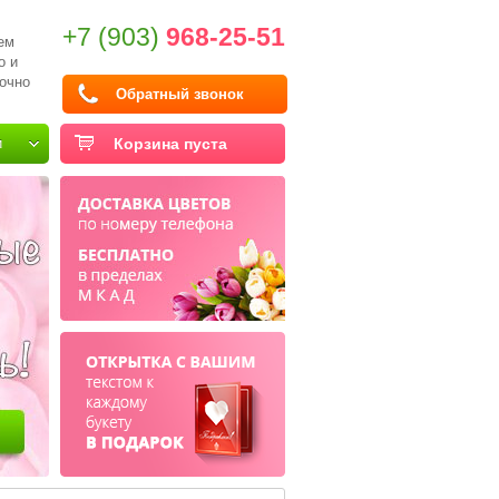
+7 (903)
968-25-51
ем
о и
очно
Обратный звонок
и
Корзина пуста