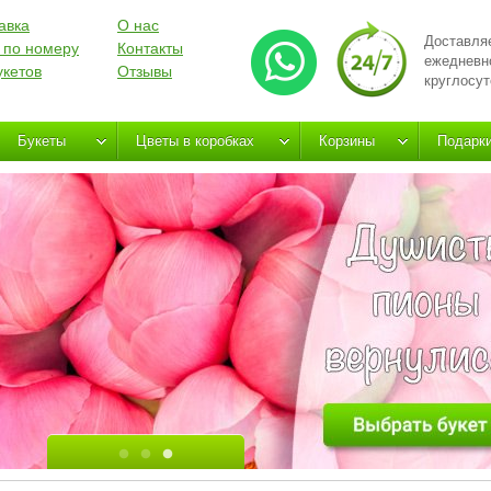
авка
О нас
Доставля
 по номеру
Контакты
ежедневн
укетов
Отзывы
круглосут
Букеты
Цветы в коробках
Корзины
Подарк