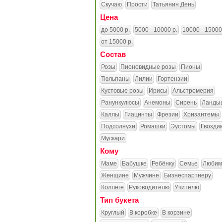
Скучаю
Прости
Татьянин День
Цена
до 5000 р.
5000 - 10000 р.
10000 - 15000
от 15000 р.
Состав
Розы
Пионовидные розы
Пионы
Тюльпаны
Лилии
Гортензии
Кустовые розы
Ирисы
Альстромерия
Ранункулюсы
Анемоны
Сирень
Ланды
Каллы
Гиацинты
Фрезии
Хризантемы
Подсолнухи
Ромашки
Эустомы
Гвозди
Мускари
Кому
Маме
Бабушке
Ребёнку
Семье
Любим
Женщине
Мужчине
Бизнеспартнеру
Коллеге
Руководителю
Учителю
Тип букета
Круглый
В коробке
В корзине