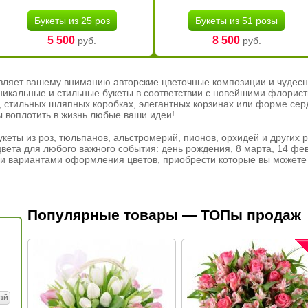
Букеты из 25 роз
Букеты из 51 розы
5 500
8 500
руб.
руб.
вляет вашему вниманию авторские цветочные композиции и чудесн
никальные и стильные букеты в соответствии с новейшими флорис
ах, стильных шляпных коробках, элегантных корзинах или форме се
ы воплотить в жизнь любые ваши идеи!
кеты из роз, тюльпанов, альстромерий, пионов, орхидей и других 
вета для любого важного события: день рождения, 8 марта, 14 фев
и вариантами оформления цветов, приобрести которые вы можете 
Популярные товары — ТОПы продаж
ай