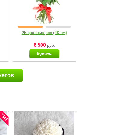
25 красных роз (40 см)
6 500
руб.
Купить
кетов