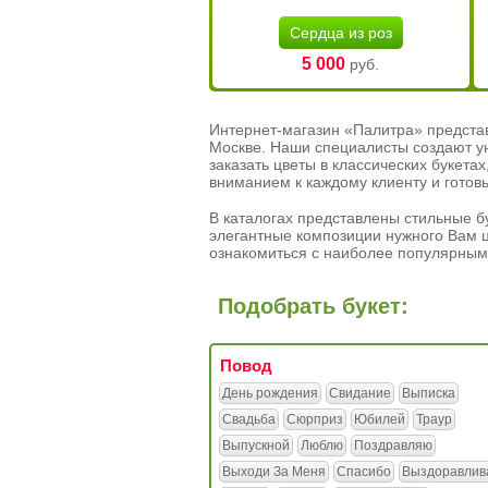
Сердца из роз
5 000
руб.
Интернет-магазин «Палитра» предста
Москве. Наши специалисты создают у
заказать цветы в классических букет
вниманием к каждому клиенту и готов
В каталогах представлены стильные бу
элегантные композиции нужного Вам ц
ознакомиться с наиболее популярным
Подобрать букет:
Повод
День рождения
Свидание
Выписка
Свадьба
Сюрприз
Юбилей
Траур
Выпускной
Люблю
Поздравляю
Выходи За Меня
Спасибо
Выздоравлив