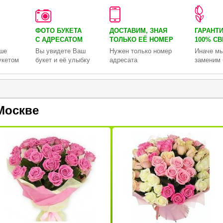
ФОТО БУКЕТА
ДОСТАВИМ, ЗНАЯ
ГАРАНТ
С АДРЕСАТОМ
ТОЛЬКО
ЕЁ НОМЕР
100% С
ше
Вы увидете Ваш
Нужен только номер
Иначе мы
укетом
букет и её улыбку
адресата
заменим 
Москве