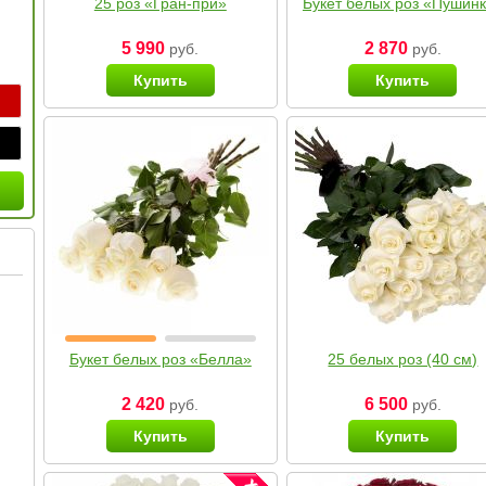
25 роз «Гран-при»
Букет белых роз «Пушин
5 990
2 870
руб.
руб.
Купить
Купить
Букет белых роз «Белла»
25 белых роз (40 см)
2 420
6 500
руб.
руб.
Купить
Купить