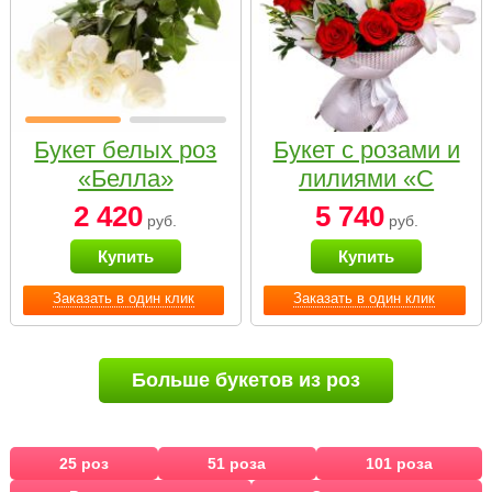
Букет белых роз
Букет с розами и
«Белла»
лилиями «С
наилучшими
2 420
5 740
руб.
руб.
пожеланиями»
Купить
Купить
Заказать в один клик
Заказать в один клик
Больше букетов из роз
25 роз
51 роза
101 роза