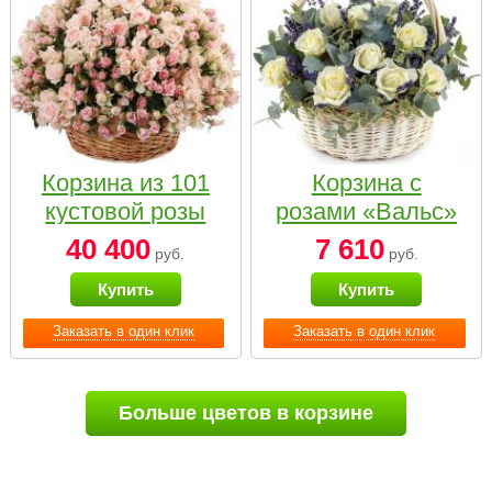
Корзина из 101
Корзина с
кустовой розы
розами «Вальс»
нежных тонов
40 400
7 610
руб.
руб.
Купить
Купить
Заказать в один клик
Заказать в один клик
Больше цветов в корзине