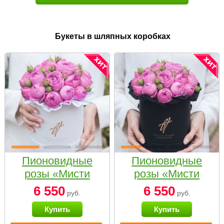
Букеты в шляпных коробках
Пионовидные
Пионовидные
розы «Мисти
розы «Мисти
бабблс» в белой
бабблс» в
6 550
6 550
руб.
руб.
коробке Small
черной коробке
Купить
Купить
Small