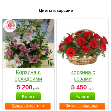
Цветы в корзине
Корзина с
Корзина с
орхидеями
розами
малая
«Красный
5 200
5 450
руб.
руб.
Париж»
Купить
Купить
Заказать в один клик
Заказать в один клик