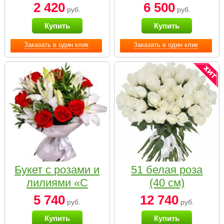
2 420
6 500
руб.
руб.
Купить
Купить
Заказать в один клик
Заказать в один клик
Букет с розами и
51 белая роза
лилиями «С
(40 см)
наилучшими
5 740
12 740
руб.
руб.
пожеланиями»
Купить
Купить