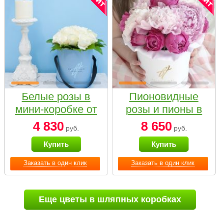
Белые розы в
Пионовидные
мини-коробке от
розы и пионы в
Bella Fiori
белой коробке
4 830
8 650
руб.
руб.
Small
Купить
Купить
Заказать в один клик
Заказать в один клик
Еще цветы в шляпных коробках