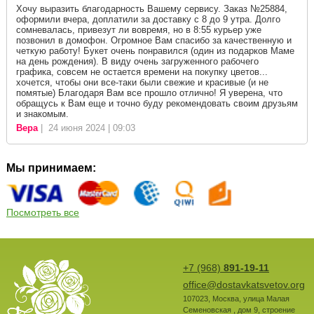
Хочу выразить благодарность Вашему сервису. Заказ №25884,
оформили вчера, доплатили за доставку с 8 до 9 утра. Долго
сомневалась, привезут ли вовремя, но в 8:55 курьер уже
позвонил в домофон. Огромное Вам спасибо за качественную и
четкую работу! Букет очень понравился (один из подарков Маме
на день рождения). В виду очень загруженного рабочего
графика, совсем не остается времени на покупку цветов...
хочется, чтобы они все-таки были свежие и красивые (и не
помятые) Благодаря Вам все прошло отлично! Я уверена, что
обращусь к Вам еще и точно буду рекомендовать своим друзьям
и знакомым.
Вера
| 24 июня 2024 | 09:03
Мы принимаем:
Посмотреть все
+7 (968)
891-19-11
office@dostavkatsvetov.org
107023
,
Москва
,
улица Малая
Семеновская , дом 9, строение