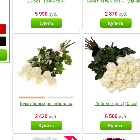
25 роз «Гран-при»
Букет белых роз «Пушин
5 990
2 870
руб.
руб.
Купить
Купить
Букет белых роз «Белла»
25 белых роз (40 см)
2 420
6 500
руб.
руб.
Купить
Купить