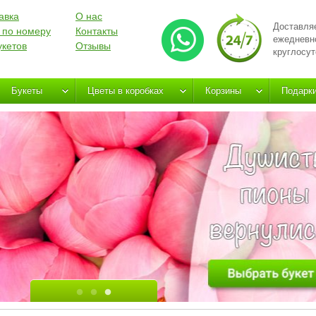
авка
О нас
Доставля
 по номеру
Контакты
ежедневн
укетов
Отзывы
круглосут
Букеты
Цветы в коробках
Корзины
Подарк