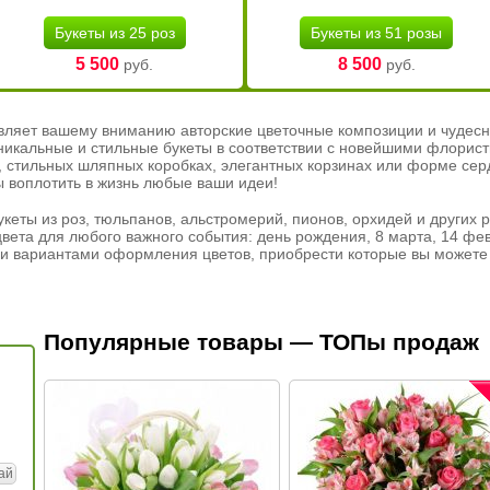
Букеты из 25 роз
Букеты из 51 розы
5 500
8 500
руб.
руб.
вляет вашему вниманию авторские цветочные композиции и чудесн
никальные и стильные букеты в соответствии с новейшими флорис
ах, стильных шляпных коробках, элегантных корзинах или форме се
ы воплотить в жизнь любые ваши идеи!
кеты из роз, тюльпанов, альстромерий, пионов, орхидей и других 
вета для любого важного события: день рождения, 8 марта, 14 фев
и вариантами оформления цветов, приобрести которые вы можете 
Популярные товары — ТОПы продаж
ай