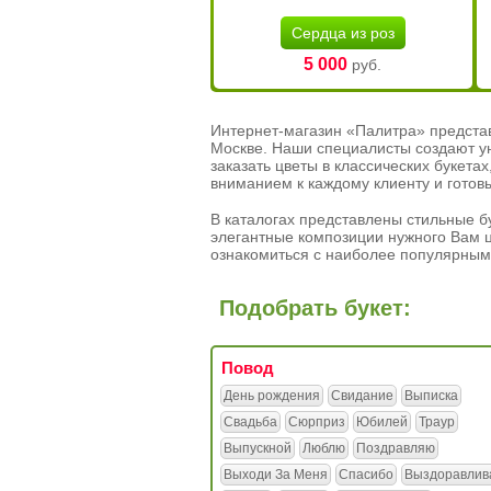
Сердца из роз
5 000
руб.
Интернет-магазин «Палитра» предста
Москве. Наши специалисты создают у
заказать цветы в классических букет
вниманием к каждому клиенту и готов
В каталогах представлены стильные бу
элегантные композиции нужного Вам ц
ознакомиться с наиболее популярным
Подобрать букет:
Повод
День рождения
Свидание
Выписка
Свадьба
Сюрприз
Юбилей
Траур
Выпускной
Люблю
Поздравляю
Выходи За Меня
Спасибо
Выздоравлив