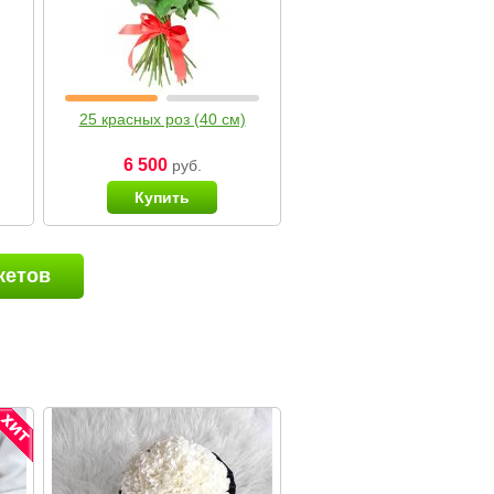
25 красных роз (40 см)
6 500
руб.
Купить
кетов