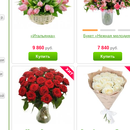
 р.
«Итальянка»
Букет «Нежная мелоди
9 860
7 840
руб.
руб.
Купить
Купить
ши
ки
ой