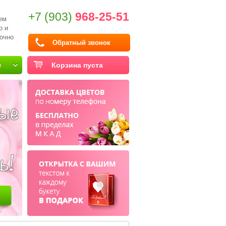
+7 (903)
968-25-51
ем
о и
очно
Обратный звонок
и
Корзина пуста