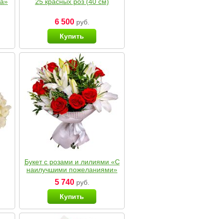
ка»
25 красных роз (40 см)
6 500
руб.
Купить
Букет с розами и лилиями «С
наилучшими пожеланиями»
5 740
руб.
Купить