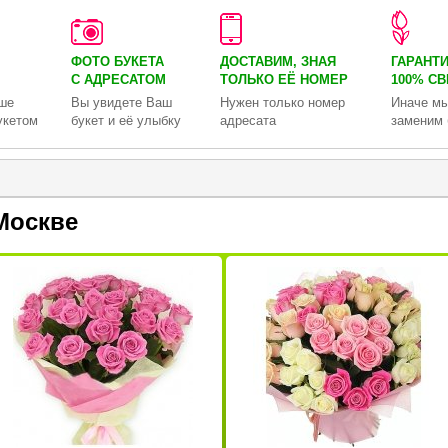
ФОТО БУКЕТА
ДОСТАВИМ, ЗНАЯ
ГАРАНТ
С АДРЕСАТОМ
ТОЛЬКО
ЕЁ НОМЕР
100% С
ше
Вы увидете Ваш
Нужен только номер
Иначе мы
укетом
букет и её улыбку
адресата
заменим 
Москве