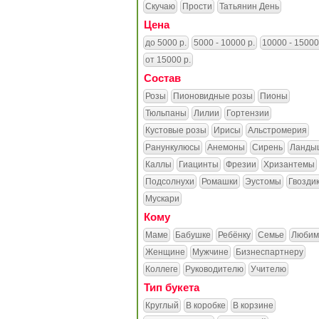
Скучаю
Прости
Татьянин День
Цена
до 5000 р.
5000 - 10000 р.
10000 - 15000
от 15000 р.
Состав
Розы
Пионовидные розы
Пионы
Тюльпаны
Лилии
Гортензии
Кустовые розы
Ирисы
Альстромерия
Ранункулюсы
Анемоны
Сирень
Ланды
Каллы
Гиацинты
Фрезии
Хризантемы
Подсолнухи
Ромашки
Эустомы
Гвозди
Мускари
Кому
Маме
Бабушке
Ребёнку
Семье
Любим
Женщине
Мужчине
Бизнеспартнеру
Коллеге
Руководителю
Учителю
Тип букета
Круглый
В коробке
В корзине