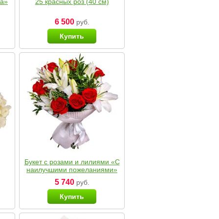
ка»
25 красных роз (40 см)
6 500
руб.
Купить
Букет с розами и лилиями «С
наилучшими пожеланиями»
5 740
руб.
Купить