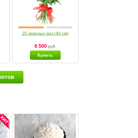
25 красных роз (40 см)
6 500
руб.
Купить
кетов