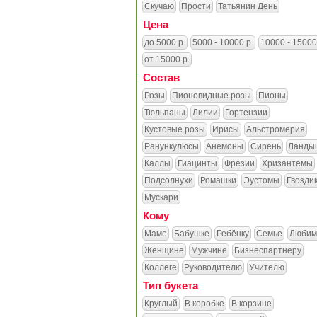
Скучаю
Прости
Татьянин День
Цена
до 5000 р.
5000 - 10000 р.
10000 - 15000
от 15000 р.
Состав
Розы
Пионовидные розы
Пионы
Тюльпаны
Лилии
Гортензии
Кустовые розы
Ирисы
Альстромерия
Ранункулюсы
Анемоны
Сирень
Ланды
Каллы
Гиацинты
Фрезии
Хризантемы
Подсолнухи
Ромашки
Эустомы
Гвозди
Мускари
Кому
Маме
Бабушке
Ребёнку
Семье
Любим
Женщине
Мужчине
Бизнеспартнеру
Коллеге
Руководителю
Учителю
Тип букета
Круглый
В коробке
В корзине