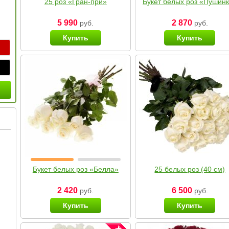
25 роз «Гран-при»
Букет белых роз «Пушин
5 990
2 870
руб.
руб.
Купить
Купить
Букет белых роз «Белла»
25 белых роз (40 см)
2 420
6 500
руб.
руб.
Купить
Купить