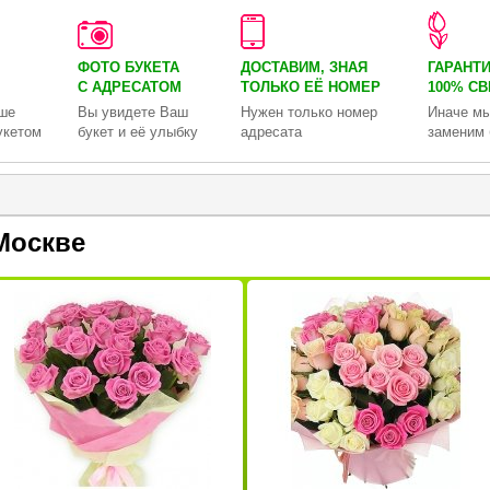
ФОТО БУКЕТА
ДОСТАВИМ, ЗНАЯ
ГАРАНТ
С АДРЕСАТОМ
ТОЛЬКО
ЕЁ НОМЕР
100% С
ше
Вы увидете Ваш
Нужен только номер
Иначе мы
укетом
букет и её улыбку
адресата
заменим 
Москве