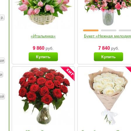
 р.
«Итальянка»
Букет «Нежная мелоди
9 860
7 840
руб.
руб.
Купить
Купить
ши
ки
ой