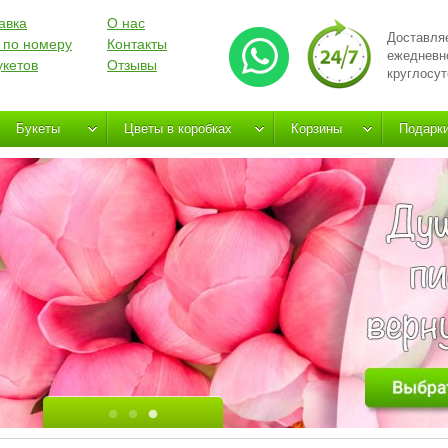
авка
О нас
Доставля
 по номеру
Контакты
ежедневн
укетов
Отзывы
круглосут
Букеты
Цветы в коробках
Корзины
Подарк