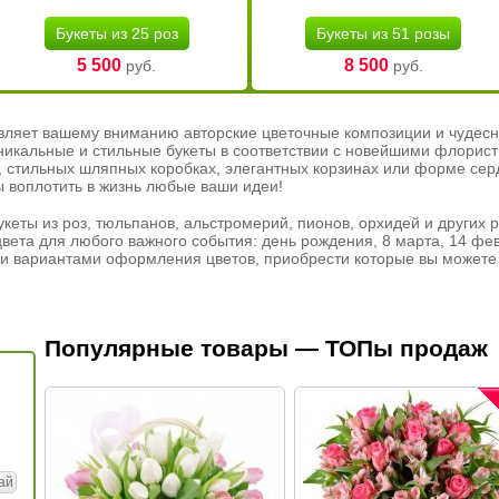
Букеты из 25 роз
Букеты из 51 розы
5 500
8 500
руб.
руб.
вляет вашему вниманию авторские цветочные композиции и чудесн
никальные и стильные букеты в соответствии с новейшими флорис
ах, стильных шляпных коробках, элегантных корзинах или форме се
ы воплотить в жизнь любые ваши идеи!
кеты из роз, тюльпанов, альстромерий, пионов, орхидей и других 
вета для любого важного события: день рождения, 8 марта, 14 фев
и вариантами оформления цветов, приобрести которые вы можете 
Популярные товары — ТОПы продаж
ай