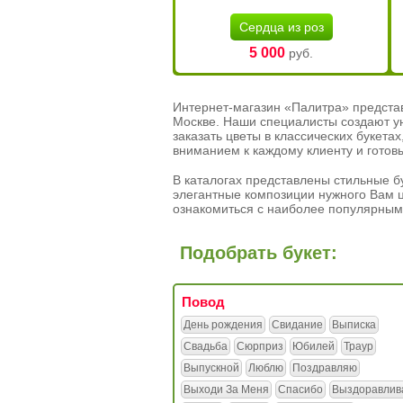
Сердца из роз
5 000
руб.
Интернет-магазин «Палитра» предста
Москве. Наши специалисты создают у
заказать цветы в классических букет
вниманием к каждому клиенту и готов
В каталогах представлены стильные бу
элегантные композиции нужного Вам ц
ознакомиться с наиболее популярным
Подобрать букет:
Повод
День рождения
Свидание
Выписка
Свадьба
Сюрприз
Юбилей
Траур
Выпускной
Люблю
Поздравляю
Выходи За Меня
Спасибо
Выздоравлив