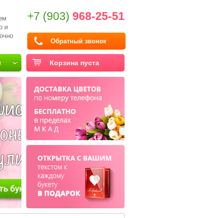
+7 (903)
968-25-51
ем
о и
очно
Обратный звонок
и
Корзина пуста