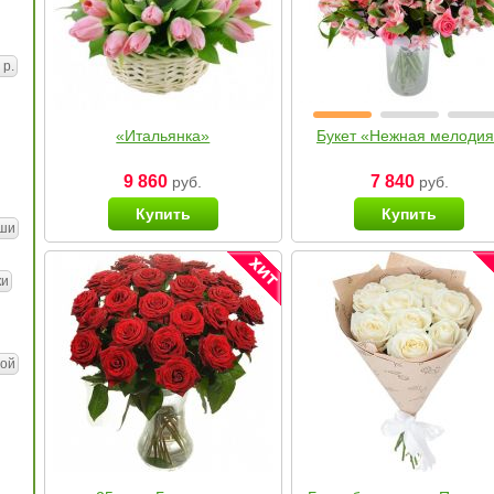
 р.
«Итальянка»
Букет «Нежная мелоди
9 860
7 840
руб.
руб.
Купить
Купить
ши
ки
ой