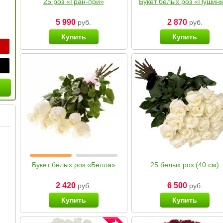
25 роз «Гран-при»
Букет белых роз «Пушин
5 990
2 870
руб.
руб.
Купить
Купить
Букет белых роз «Белла»
25 белых роз (40 см)
2 420
6 500
руб.
руб.
Купить
Купить