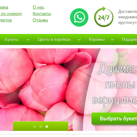
авка
О нас
Доставля
 по номеру
Контакты
ежедневн
укетов
Отзывы
круглосут
Букеты
Цветы в коробках
Корзины
Подарк