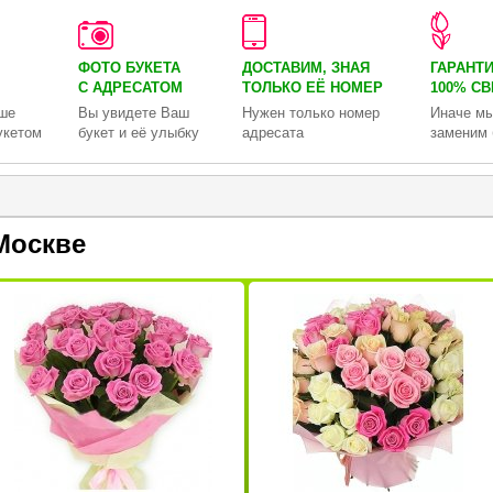
ФОТО БУКЕТА
ДОСТАВИМ, ЗНАЯ
ГАРАНТ
С АДРЕСАТОМ
ТОЛЬКО
ЕЁ НОМЕР
100% С
ше
Вы увидете Ваш
Нужен только номер
Иначе мы
укетом
букет и её улыбку
адресата
заменим 
Москве