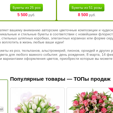
Букеты из 25 роз
Букеты из 51 розы
5 500
8 500
руб.
руб.
вляет вашему вниманию авторские цветочные композиции и чудесн
никальные и стильные букеты в соответствии с новейшими флорис
ах, стильных шляпных коробках, элегантных корзинах или форме се
ы воплотить в жизнь любые ваши идеи!
кеты из роз, тюльпанов, альстромерий, пионов, орхидей и других 
вета для любого важного события: день рождения, 8 марта, 14 фев
и вариантами оформления цветов, приобрести которые вы можете 
Популярные товары — ТОПы продаж
ай