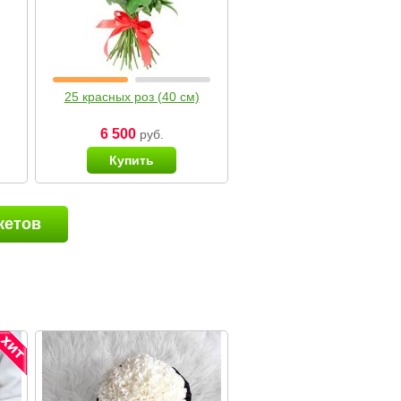
25 красных роз (40 см)
6 500
руб.
Купить
кетов