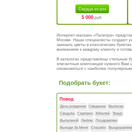
Сердца из роз
5 000
руб.
Интернет-магазин «Палитра» предста
Москве. Наши специалисты создают у
заказать цветы в классических букет
вниманием к каждому клиенту и готов
В каталогах представлены стильные бу
элегантные композиции нужного Вам ц
ознакомиться с наиболее популярным
Подобрать букет:
Повод
День рождения
Свидание
Выписка
Свадьба
Сюрприз
Юбилей
Траур
Выпускной
Люблю
Поздравляю
Выходи За Меня
Спасибо
Выздоравлив