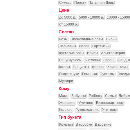
Скучаю
Прости
Татьянин День
Цена
до 5000 р.
5000 - 10000 р.
10000 - 15000
от 15000 р.
Состав
Розы
Пионовидные розы
Пионы
Тюльпаны
Лилии
Гортензии
Кустовые розы
Ирисы
Альстромерия
Ранункулюсы
Анемоны
Сирень
Ланды
Каллы
Гиацинты
Фрезии
Хризантемы
Подсолнухи
Ромашки
Эустомы
Гвозди
Мускари
Кому
Маме
Бабушке
Ребёнку
Семье
Любим
Женщине
Мужчине
Бизнеспартнеру
Коллеге
Руководителю
Учителю
Тип букета
Круглый
В коробке
В корзине