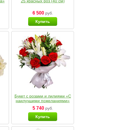
ка»
25 красных роз (40 см)
6 500
руб.
Купить
Букет с розами и лилиями «С
наилучшими пожеланиями»
5 740
руб.
Купить