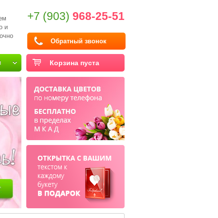
+7 (903)
968-25-51
ем
о и
очно
Обратный звонок
и
Корзина пуста