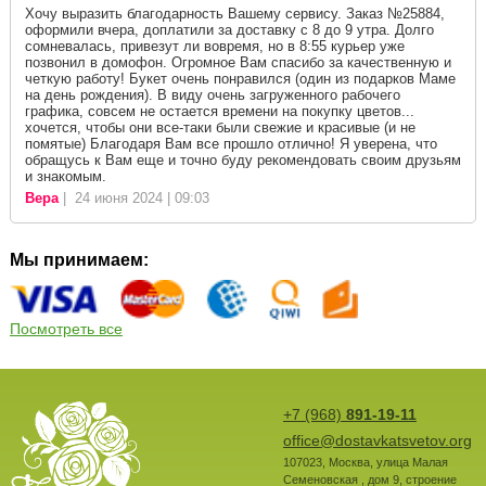
Хочу выразить благодарность Вашему сервису. Заказ №25884,
оформили вчера, доплатили за доставку с 8 до 9 утра. Долго
сомневалась, привезут ли вовремя, но в 8:55 курьер уже
позвонил в домофон. Огромное Вам спасибо за качественную и
четкую работу! Букет очень понравился (один из подарков Маме
на день рождения). В виду очень загруженного рабочего
графика, совсем не остается времени на покупку цветов...
хочется, чтобы они все-таки были свежие и красивые (и не
помятые) Благодаря Вам все прошло отлично! Я уверена, что
обращусь к Вам еще и точно буду рекомендовать своим друзьям
и знакомым.
Вера
| 24 июня 2024 | 09:03
Мы принимаем:
Посмотреть все
+7 (968)
891-19-11
office@dostavkatsvetov.org
107023
,
Москва
,
улица Малая
Семеновская , дом 9, строение