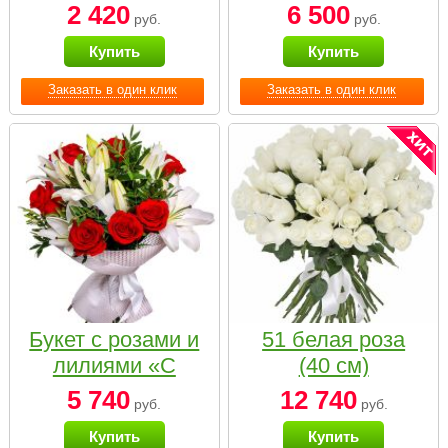
2 420
6 500
руб.
руб.
Купить
Купить
Заказать в один клик
Заказать в один клик
Букет с розами и
51 белая роза
лилиями «С
(40 см)
наилучшими
5 740
12 740
руб.
руб.
пожеланиями»
Купить
Купить