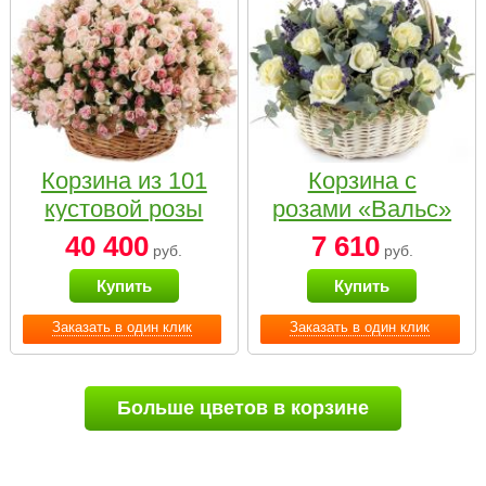
Корзина из 101
Корзина с
кустовой розы
розами «Вальс»
нежных тонов
40 400
7 610
руб.
руб.
Купить
Купить
Заказать в один клик
Заказать в один клик
Больше цветов в корзине