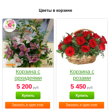
Цветы в корзине
Корзина с
Корзина с
орхидеями
розами
малая
«Красный
5 200
5 450
руб.
руб.
Париж»
Купить
Купить
Заказать в один клик
Заказать в один клик