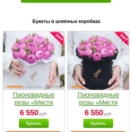
Букеты в шляпных коробках
Пионовидные
Пионовидные
розы «Мисти
розы «Мисти
бабблс» в белой
бабблс» в
6 550
6 550
руб.
руб.
коробке Small
черной коробке
Купить
Купить
Small