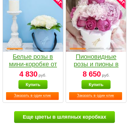
Белые розы в
Пионовидные
мини-коробке от
розы и пионы в
Bella Fiori
белой коробке
4 830
8 650
руб.
руб.
Small
Купить
Купить
Заказать в один клик
Заказать в один клик
Еще цветы в шляпных коробках