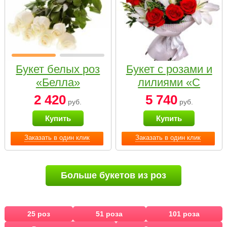
Букет белых роз
Букет с розами и
«Белла»
лилиями «С
наилучшими
2 420
5 740
руб.
руб.
пожеланиями»
Купить
Купить
Заказать в один клик
Заказать в один клик
Больше букетов из роз
25 роз
51 роза
101 роза