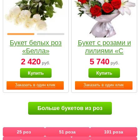
Букет белых роз
Букет с розами и
«Белла»
лилиями «С
наилучшими
2 420
5 740
руб.
руб.
пожеланиями»
Купить
Купить
Заказать в один клик
Заказать в один клик
Больше букетов из роз
25 роз
51 роза
101 роза