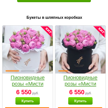
Букеты в шляпных коробках
Пионовидные
Пионовидные
розы «Мисти
розы «Мисти
бабблс» в белой
бабблс» в
6 550
6 550
руб.
руб.
коробке Small
черной коробке
Купить
Купить
Small