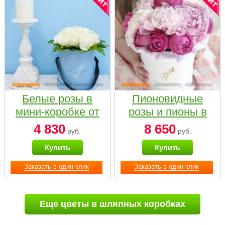
Белые розы в
Пионовидные
мини-коробке от
розы и пионы в
Bella Fiori
белой коробке
4 830
8 650
руб.
руб.
Small
Купить
Купить
Заказать в один клик
Заказать в один клик
Еще цветы в шляпных коробках