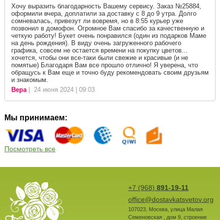
Хочу выразить благодарность Вашему сервису. Заказ №25884,
оформили вчера, доплатили за доставку с 8 до 9 утра. Долго
сомневалась, привезут ли вовремя, но в 8:55 курьер уже
позвонил в домофон. Огромное Вам спасибо за качественную и
четкую работу! Букет очень понравился (один из подарков Маме
на день рождения). В виду очень загруженного рабочего
графика, совсем не остается времени на покупку цветов...
хочется, чтобы они все-таки были свежие и красивые (и не
помятые) Благодаря Вам все прошло отлично! Я уверена, что
обращусь к Вам еще и точно буду рекомендовать своим друзьям
и знакомым.
Вера
| 24 июня 2024 | 09:03
Мы принимаем:
Посмотреть все
+7 (968)
891-19-11
office@dostavkatsvetov.org
107023
,
Москва
,
улица Малая
Семеновская , дом 9, строение