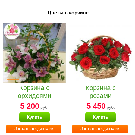
Цветы в корзине
Корзина с
Корзина с
орхидеями
розами
малая
«Красный
5 200
5 450
руб.
руб.
Париж»
Купить
Купить
Заказать в один клик
Заказать в один клик