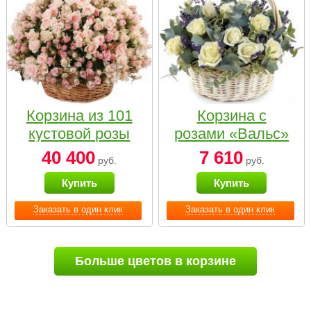
Корзина из 101
Корзина с
кустовой розы
розами «Вальс»
нежных тонов
40 400
7 610
руб.
руб.
Купить
Купить
Заказать в один клик
Заказать в один клик
Больше цветов в корзине