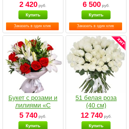
2 420
6 500
руб.
руб.
Купить
Купить
Заказать в один клик
Заказать в один клик
Букет с розами и
51 белая роза
лилиями «С
(40 см)
наилучшими
5 740
12 740
руб.
руб.
пожеланиями»
Купить
Купить