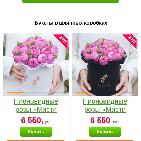
Букеты в шляпных коробках
Пионовидные
Пионовидные
розы «Мисти
розы «Мисти
бабблс» в белой
бабблс» в
6 550
6 550
руб.
руб.
коробке Small
черной коробке
Купить
Купить
Small