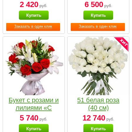
2 420
6 500
руб.
руб.
Купить
Купить
Заказать в один клик
Заказать в один клик
Букет с розами и
51 белая роза
лилиями «С
(40 см)
наилучшими
5 740
12 740
руб.
руб.
пожеланиями»
Купить
Купить