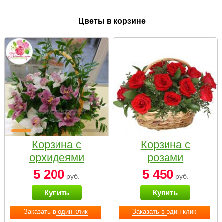
Цветы в корзине
Корзина с
Корзина с
орхидеями
розами
малая
«Красный
5 200
5 450
руб.
руб.
Париж»
Купить
Купить
Заказать в один клик
Заказать в один клик