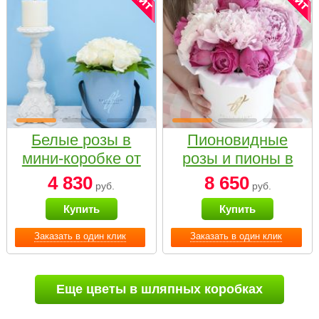
Белые розы в
Пионовидные
мини-коробке от
розы и пионы в
Bella Fiori
белой коробке
4 830
8 650
руб.
руб.
Small
Купить
Купить
Заказать в один клик
Заказать в один клик
Еще цветы в шляпных коробках