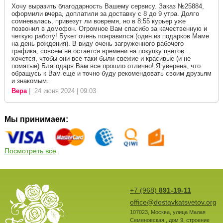
Хочу выразить благодарность Вашему сервису. Заказ №25884,
оформили вчера, доплатили за доставку с 8 до 9 утра. Долго
сомневалась, привезут ли вовремя, но в 8:55 курьер уже
позвонил в домофон. Огромное Вам спасибо за качественную и
четкую работу! Букет очень понравился (один из подарков Маме
на день рождения). В виду очень загруженного рабочего
графика, совсем не остается времени на покупку цветов...
хочется, чтобы они все-таки были свежие и красивые (и не
помятые) Благодаря Вам все прошло отлично! Я уверена, что
обращусь к Вам еще и точно буду рекомендовать своим друзьям
и знакомым.
Вера
| 24 июня 2024 | 09:03
Мы принимаем:
Посмотреть все
+7 (968)
891-19-11
office@dostavkatsvetov.org
107023
,
Москва
,
улица Малая
Семеновская , дом 9, строение