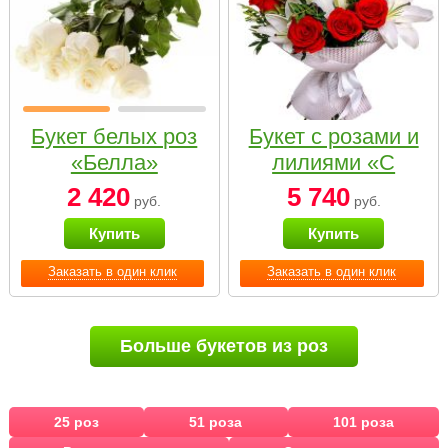
Букет белых роз
Букет с розами и
«Белла»
лилиями «С
наилучшими
2 420
5 740
руб.
руб.
пожеланиями»
Купить
Купить
Заказать в один клик
Заказать в один клик
Больше букетов из роз
25 роз
51 роза
101 роза