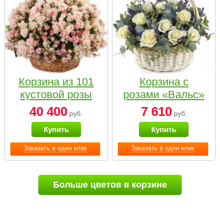
Корзина из 101
Корзина с
кустовой розы
розами «Вальс»
нежных тонов
40 400
7 610
руб.
руб.
Купить
Купить
Заказать в один клик
Заказать в один клик
Больше цветов в корзине