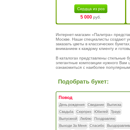
Сердца из роз
5 000
руб.
Интернет-магазин «Палитра» предста
Москве. Наши специалисты создают у
заказать цветы в классических букет
вниманием к каждому клиенту и готов
В каталогах представлены стильные бу
элегантные композиции нужного Вам ц
ознакомиться с наиболее популярным
Подобрать букет:
Повод
День рождения
Свидание
Выписка
Свадьба
Сюрприз
Юбилей
Траур
Выпускной
Люблю
Поздравляю
Выходи За Меня
Спасибо
Выздоравлив