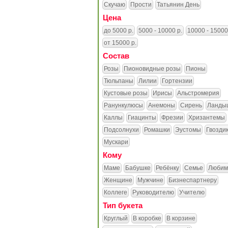
Скучаю
Прости
Татьянин День
Цена
до 5000 р.
5000 - 10000 р.
10000 - 15000
от 15000 р.
Состав
Розы
Пионовидные розы
Пионы
Тюльпаны
Лилии
Гортензии
Кустовые розы
Ирисы
Альстромерия
Ранункулюсы
Анемоны
Сирень
Ланды
Каллы
Гиацинты
Фрезии
Хризантемы
Подсолнухи
Ромашки
Эустомы
Гвозди
Мускари
Кому
Маме
Бабушке
Ребёнку
Семье
Любим
Женщине
Мужчине
Бизнеспартнеру
Коллеге
Руководителю
Учителю
Тип букета
Круглый
В коробке
В корзине