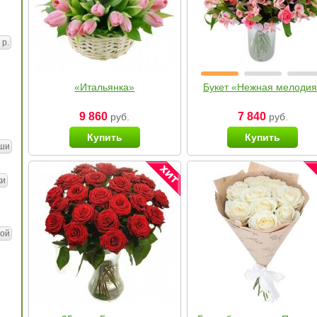
 р.
«Итальянка»
Букет «Нежная мелоди
9 860
7 840
руб.
руб.
Купить
Купить
ши
ки
ой