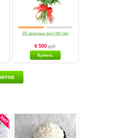
25 красных роз (40 см)
6 500
руб.
Купить
кетов