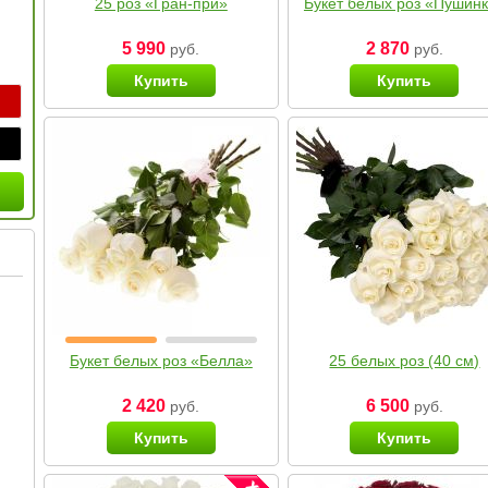
25 роз «Гран-при»
Букет белых роз «Пушин
5 990
2 870
руб.
руб.
Купить
Купить
Букет белых роз «Белла»
25 белых роз (40 см)
2 420
6 500
руб.
руб.
Купить
Купить