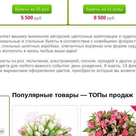
Букеты из 25 роз
Букеты из 51 розы
5 500
8 500
руб.
руб.
вляет вашему вниманию авторские цветочные композиции и чудесн
никальные и стильные букеты в соответствии с новейшими флорис
ах, стильных шляпных коробках, элегантных корзинах или форме се
ы воплотить в жизнь любые ваши идеи!
кеты из роз, тюльпанов, альстромерий, пионов, орхидей и других 
вета для любого важного события: день рождения, 8 марта, 14 фев
и вариантами оформления цветов, приобрести которые вы можете 
Популярные товары — ТОПы продаж
ай