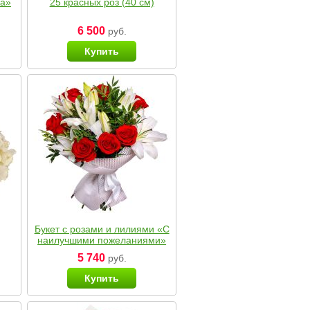
ка»
25 красных роз (40 см)
6 500
руб.
Купить
Букет с розами и лилиями «С
наилучшими пожеланиями»
5 740
руб.
Купить