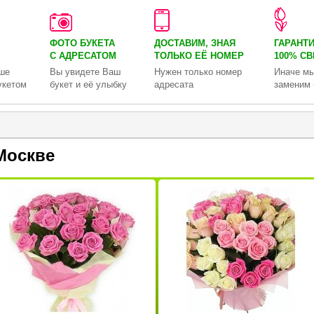
ФОТО БУКЕТА
ДОСТАВИМ, ЗНАЯ
ГАРАНТ
С АДРЕСАТОМ
ТОЛЬКО
ЕЁ НОМЕР
100% С
ше
Вы увидете Ваш
Нужен только номер
Иначе мы
укетом
букет и её улыбку
адресата
заменим 
Москве