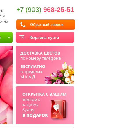
+7 (903)
968-25-51
ем
о и
очно
Обратный звонок
и
Корзина пуста