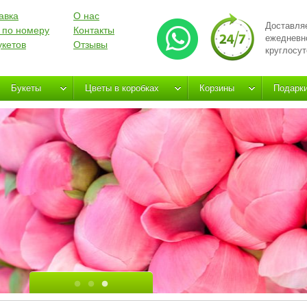
авка
О нас
Доставля
 по номеру
Контакты
ежедневн
укетов
Отзывы
круглосут
Букеты
Цветы в коробках
Корзины
Подарк