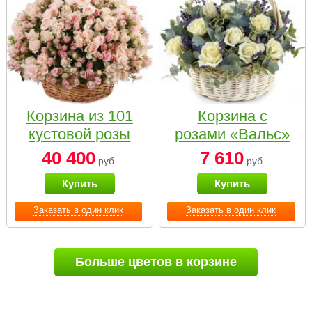
Корзина из 101
Корзина с
кустовой розы
розами «Вальс»
нежных тонов
40 400
7 610
руб.
руб.
Купить
Купить
Заказать в один клик
Заказать в один клик
Больше цветов в корзине