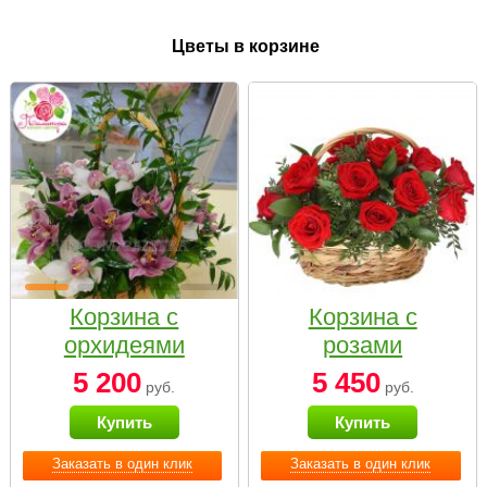
Цветы в корзине
Корзина с
Корзина с
орхидеями
розами
малая
«Красный
5 200
5 450
руб.
руб.
Париж»
Купить
Купить
Заказать в один клик
Заказать в один клик