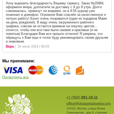
Хочу выразить благодарность Вашему сервису. Заказ №25884,
оформили вчера, доплатили за доставку с 8 до 9 утра. Долго
сомневалась, привезут ли вовремя, но в 8:55 курьер уже
позвонил в домофон. Огромное Вам спасибо за качественную и
четкую работу! Букет очень понравился (один из подарков Маме
на день рождения). В виду очень загруженного рабочего
графика, совсем не остается времени на покупку цветов...
хочется, чтобы они все-таки были свежие и красивые (и не
помятые) Благодаря Вам все прошло отлично! Я уверена, что
обращусь к Вам еще и точно буду рекомендовать своим друзьям
и знакомым.
Вера
| 24 июня 2024 | 09:03
Мы принимаем:
Посмотреть все
+7 (968)
891-19-11
office@dostavkatsvetov.org
107023
,
Москва
,
улица Малая
Семеновская , дом 9, строение