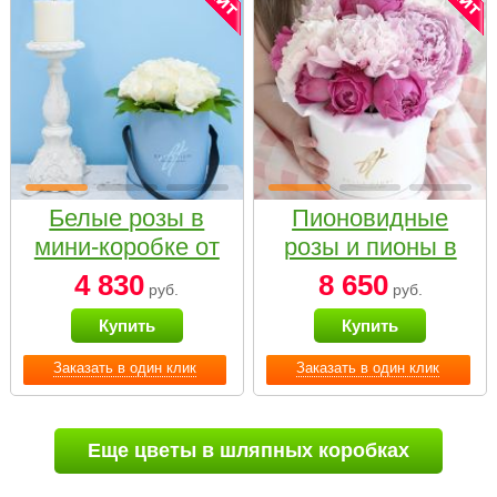
Белые розы в
Пионовидные
мини-коробке от
розы и пионы в
Bella Fiori
белой коробке
4 830
8 650
руб.
руб.
Small
Купить
Купить
Заказать в один клик
Заказать в один клик
Еще цветы в шляпных коробках