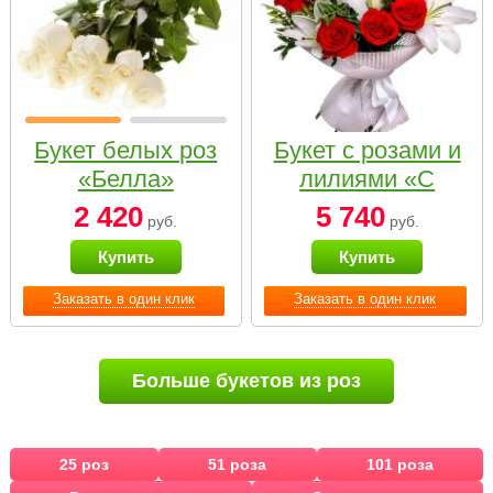
Букет белых роз
Букет с розами и
«Белла»
лилиями «С
наилучшими
2 420
5 740
руб.
руб.
пожеланиями»
Купить
Купить
Заказать в один клик
Заказать в один клик
Больше букетов из роз
25 роз
51 роза
101 роза