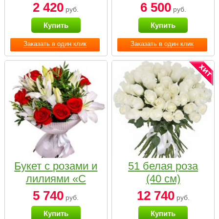
2 420
6 500
руб.
руб.
Купить
Купить
Заказать в один клик
Заказать в один клик
Букет с розами и
51 белая роза
лилиями «С
(40 см)
наилучшими
5 740
12 740
руб.
руб.
пожеланиями»
Купить
Купить