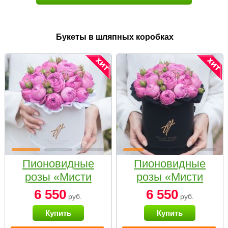
Букеты в шляпных коробках
Пионовидные
Пионовидные
розы «Мисти
розы «Мисти
бабблс» в белой
бабблс» в
6 550
6 550
руб.
руб.
коробке Small
черной коробке
Купить
Купить
Small