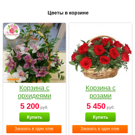
Цветы в корзине
Корзина с
Корзина с
орхидеями
розами
малая
«Красный
5 200
5 450
руб.
руб.
Париж»
Купить
Купить
Заказать в один клик
Заказать в один клик