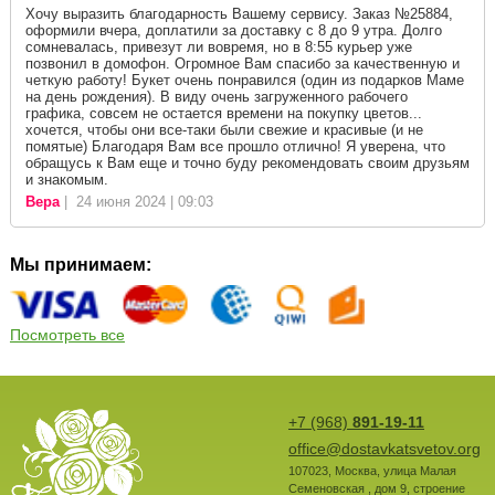
Хочу выразить благодарность Вашему сервису. Заказ №25884,
оформили вчера, доплатили за доставку с 8 до 9 утра. Долго
сомневалась, привезут ли вовремя, но в 8:55 курьер уже
позвонил в домофон. Огромное Вам спасибо за качественную и
четкую работу! Букет очень понравился (один из подарков Маме
на день рождения). В виду очень загруженного рабочего
графика, совсем не остается времени на покупку цветов...
хочется, чтобы они все-таки были свежие и красивые (и не
помятые) Благодаря Вам все прошло отлично! Я уверена, что
обращусь к Вам еще и точно буду рекомендовать своим друзьям
и знакомым.
Вера
| 24 июня 2024 | 09:03
Мы принимаем:
Посмотреть все
+7 (968)
891-19-11
office@dostavkatsvetov.org
107023
,
Москва
,
улица Малая
Семеновская , дом 9, строение