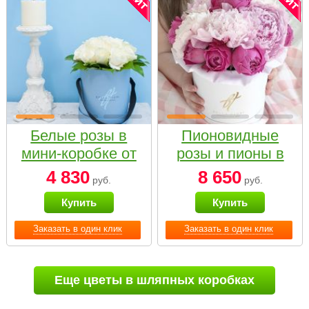
Белые розы в
Пионовидные
мини-коробке от
розы и пионы в
Bella Fiori
белой коробке
4 830
8 650
руб.
руб.
Small
Купить
Купить
Заказать в один клик
Заказать в один клик
Еще цветы в шляпных коробках