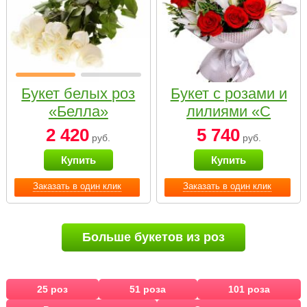
Букет белых роз
Букет с розами и
«Белла»
лилиями «С
наилучшими
2 420
5 740
руб.
руб.
пожеланиями»
Купить
Купить
Заказать в один клик
Заказать в один клик
Больше букетов из роз
25 роз
51 роза
101 роза