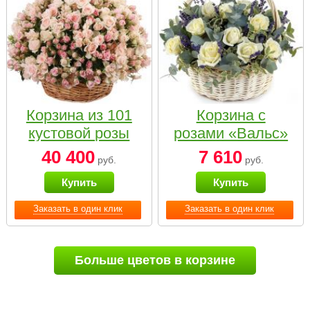
Корзина из 101
Корзина с
кустовой розы
розами «Вальс»
нежных тонов
40 400
7 610
руб.
руб.
Купить
Купить
Заказать в один клик
Заказать в один клик
Больше цветов в корзине