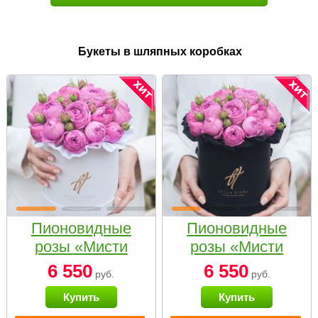
Букеты в шляпных коробках
Пионовидные
Пионовидные
розы «Мисти
розы «Мисти
бабблс» в белой
бабблс» в
6 550
6 550
руб.
руб.
коробке Small
черной коробке
Купить
Купить
Small