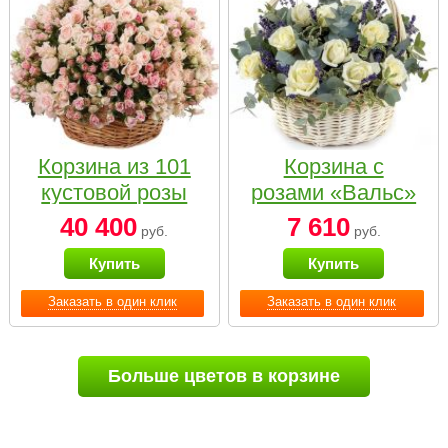
Корзина из 101
Корзина с
кустовой розы
розами «Вальс»
нежных тонов
40 400
7 610
руб.
руб.
Купить
Купить
Заказать в один клик
Заказать в один клик
Больше цветов в корзине