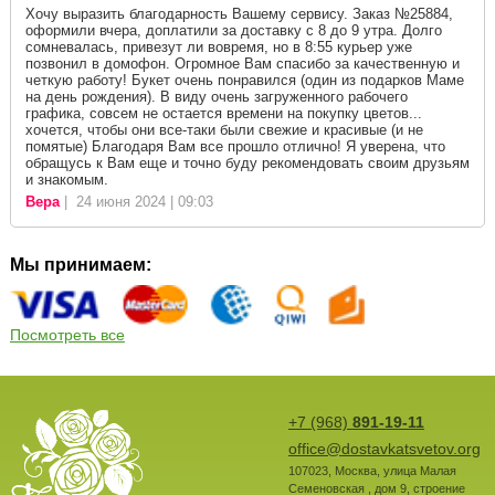
Хочу выразить благодарность Вашему сервису. Заказ №25884,
оформили вчера, доплатили за доставку с 8 до 9 утра. Долго
сомневалась, привезут ли вовремя, но в 8:55 курьер уже
позвонил в домофон. Огромное Вам спасибо за качественную и
четкую работу! Букет очень понравился (один из подарков Маме
на день рождения). В виду очень загруженного рабочего
графика, совсем не остается времени на покупку цветов...
хочется, чтобы они все-таки были свежие и красивые (и не
помятые) Благодаря Вам все прошло отлично! Я уверена, что
обращусь к Вам еще и точно буду рекомендовать своим друзьям
и знакомым.
Вера
| 24 июня 2024 | 09:03
Мы принимаем:
Посмотреть все
+7 (968)
891-19-11
office@dostavkatsvetov.org
107023
,
Москва
,
улица Малая
Семеновская , дом 9, строение