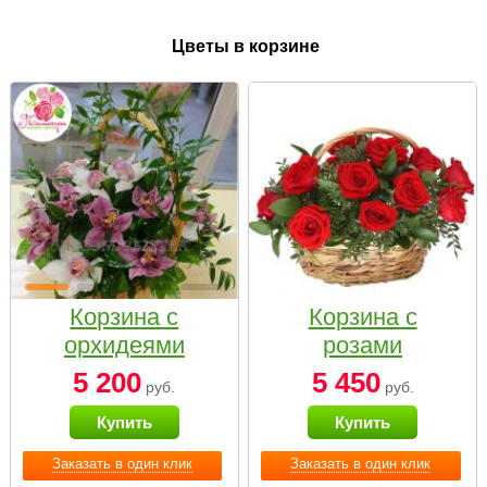
Цветы в корзине
Корзина с
Корзина с
орхидеями
розами
малая
«Красный
5 200
5 450
руб.
руб.
Париж»
Купить
Купить
Заказать в один клик
Заказать в один клик