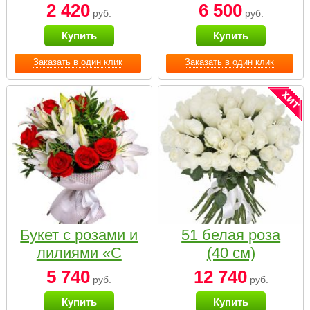
2 420
6 500
руб.
руб.
Купить
Купить
Заказать в один клик
Заказать в один клик
Букет с розами и
51 белая роза
лилиями «С
(40 см)
наилучшими
5 740
12 740
руб.
руб.
пожеланиями»
Купить
Купить