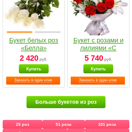
Букет белых роз
Букет с розами и
«Белла»
лилиями «С
наилучшими
2 420
5 740
руб.
руб.
пожеланиями»
Купить
Купить
Заказать в один клик
Заказать в один клик
Больше букетов из роз
25 роз
51 роза
101 роза