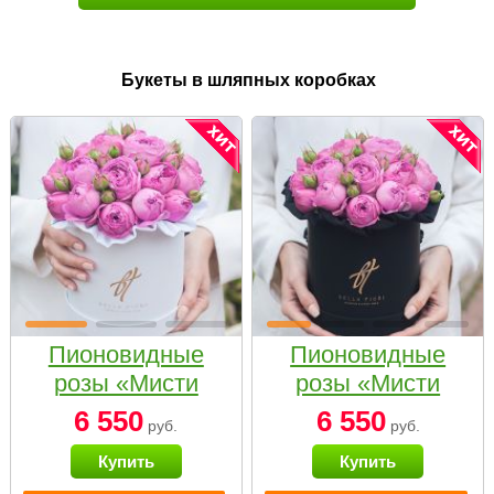
Букеты в шляпных коробках
Пионовидные
Пионовидные
розы «Мисти
розы «Мисти
бабблс» в белой
бабблс» в
6 550
6 550
руб.
руб.
коробке Small
черной коробке
Купить
Купить
Small