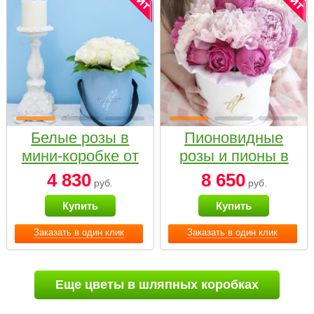
Белые розы в
Пионовидные
мини-коробке от
розы и пионы в
Bella Fiori
белой коробке
4 830
8 650
руб.
руб.
Small
Купить
Купить
Заказать в один клик
Заказать в один клик
Еще цветы в шляпных коробках