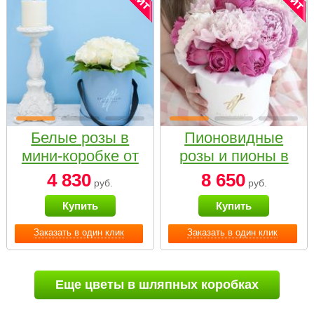
Белые розы в
Пионовидные
мини-коробке от
розы и пионы в
Bella Fiori
белой коробке
4 830
8 650
руб.
руб.
Small
Купить
Купить
Заказать в один клик
Заказать в один клик
Еще цветы в шляпных коробках