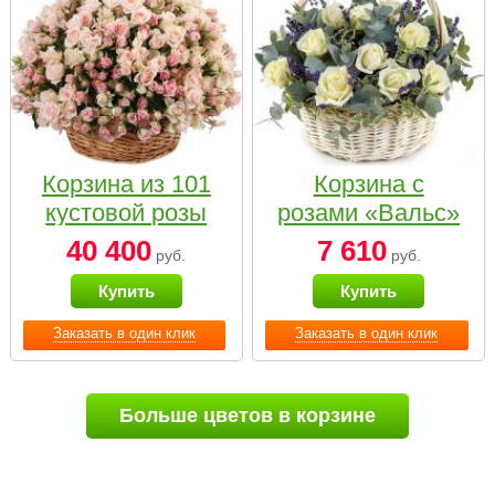
Корзина из 101
Корзина с
кустовой розы
розами «Вальс»
нежных тонов
40 400
7 610
руб.
руб.
Купить
Купить
Заказать в один клик
Заказать в один клик
Больше цветов в корзине