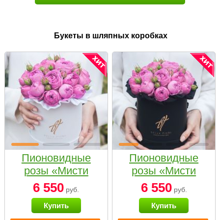
Букеты в шляпных коробках
Пионовидные
Пионовидные
розы «Мисти
розы «Мисти
бабблс» в белой
бабблс» в
6 550
6 550
руб.
руб.
коробке Small
черной коробке
Купить
Купить
Small