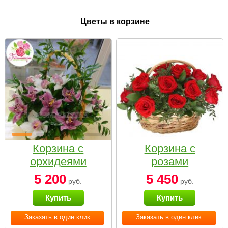
Цветы в корзине
Корзина с
Корзина с
орхидеями
розами
малая
«Красный
5 200
5 450
руб.
руб.
Париж»
Купить
Купить
Заказать в один клик
Заказать в один клик