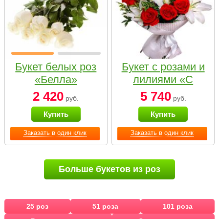
Букет белых роз
Букет с розами и
«Белла»
лилиями «С
наилучшими
2 420
5 740
руб.
руб.
пожеланиями»
Купить
Купить
Заказать в один клик
Заказать в один клик
Больше букетов из роз
25 роз
51 роза
101 роза