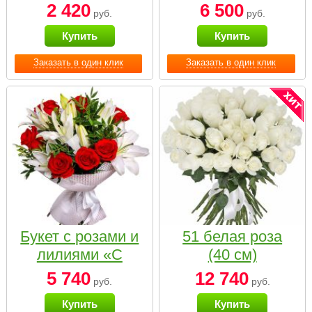
2 420
6 500
руб.
руб.
Купить
Купить
Заказать в один клик
Заказать в один клик
Букет с розами и
51 белая роза
лилиями «С
(40 см)
наилучшими
5 740
12 740
руб.
руб.
пожеланиями»
Купить
Купить