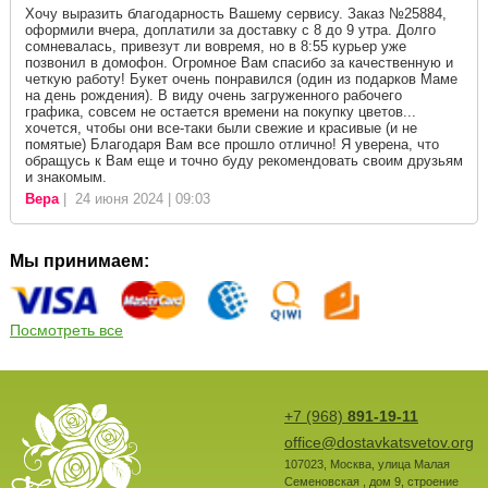
Хочу выразить благодарность Вашему сервису. Заказ №25884,
оформили вчера, доплатили за доставку с 8 до 9 утра. Долго
сомневалась, привезут ли вовремя, но в 8:55 курьер уже
позвонил в домофон. Огромное Вам спасибо за качественную и
четкую работу! Букет очень понравился (один из подарков Маме
на день рождения). В виду очень загруженного рабочего
графика, совсем не остается времени на покупку цветов...
хочется, чтобы они все-таки были свежие и красивые (и не
помятые) Благодаря Вам все прошло отлично! Я уверена, что
обращусь к Вам еще и точно буду рекомендовать своим друзьям
и знакомым.
Вера
| 24 июня 2024 | 09:03
Мы принимаем:
Посмотреть все
+7 (968)
891-19-11
office@dostavkatsvetov.org
107023
,
Москва
,
улица Малая
Семеновская , дом 9, строение