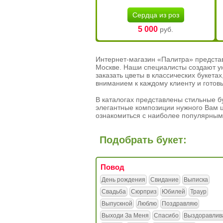
Сердца из роз
5 000
руб.
Интернет-магазин «Палитра» предста
Москве. Наши специалисты создают у
заказать цветы в классических букет
вниманием к каждому клиенту и готов
В каталогах представлены стильные бу
элегантные композиции нужного Вам ц
ознакомиться с наиболее популярным
Подобрать букет:
Повод
День рождения
Свидание
Выписка
Свадьба
Сюрприз
Юбилей
Траур
Выпускной
Люблю
Поздравляю
Выходи За Меня
Спасибо
Выздоравлив