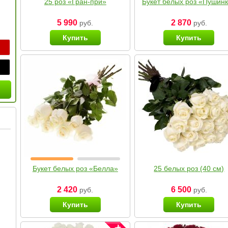
25 роз «Гран-при»
Букет белых роз «Пушин
5 990
2 870
руб.
руб.
Купить
Купить
Букет белых роз «Белла»
25 белых роз (40 см)
2 420
6 500
руб.
руб.
Купить
Купить