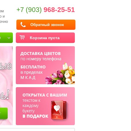
+7 (903)
968-25-51
ем
о и
очно
Обратный звонок
и
Корзина пуста