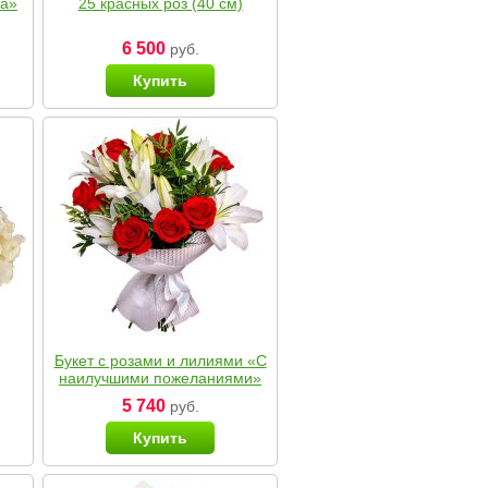
ка»
25 красных роз (40 см)
6 500
руб.
Купить
Букет с розами и лилиями «С
наилучшими пожеланиями»
5 740
руб.
Купить