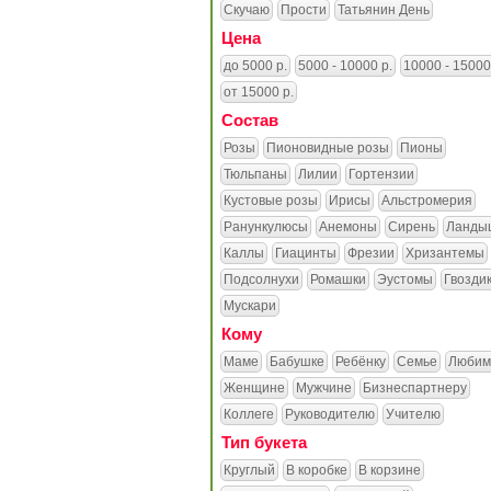
Скучаю
Прости
Татьянин День
Цена
до 5000 р.
5000 - 10000 р.
10000 - 15000
от 15000 р.
Состав
Розы
Пионовидные розы
Пионы
Тюльпаны
Лилии
Гортензии
Кустовые розы
Ирисы
Альстромерия
Ранункулюсы
Анемоны
Сирень
Ланды
Каллы
Гиацинты
Фрезии
Хризантемы
Подсолнухи
Ромашки
Эустомы
Гвозди
Мускари
Кому
Маме
Бабушке
Ребёнку
Семье
Любим
Женщине
Мужчине
Бизнеспартнеру
Коллеге
Руководителю
Учителю
Тип букета
Круглый
В коробке
В корзине