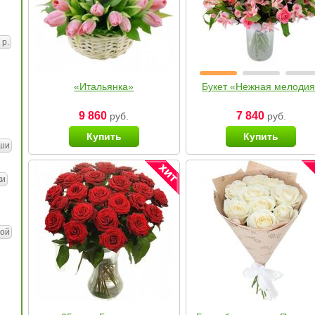
 р.
«Итальянка»
Букет «Нежная мелоди
9 860
7 840
руб.
руб.
Купить
Купить
ши
ки
ой