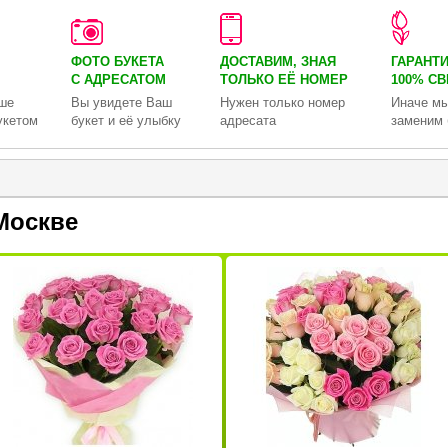
ФОТО БУКЕТА
ДОСТАВИМ, ЗНАЯ
ГАРАНТ
С АДРЕСАТОМ
ТОЛЬКО
ЕЁ НОМЕР
100% С
ше
Вы увидете Ваш
Нужен только номер
Иначе мы
укетом
букет и её улыбку
адресата
заменим 
Москве