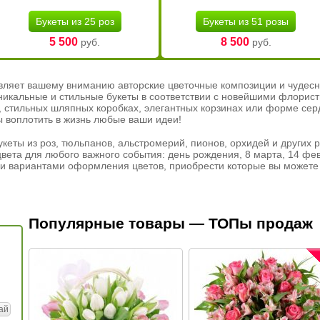
Букеты из 25 роз
Букеты из 51 розы
5 500
8 500
руб.
руб.
вляет вашему вниманию авторские цветочные композиции и чудесн
никальные и стильные букеты в соответствии с новейшими флорис
ах, стильных шляпных коробках, элегантных корзинах или форме се
ы воплотить в жизнь любые ваши идеи!
кеты из роз, тюльпанов, альстромерий, пионов, орхидей и других 
вета для любого важного события: день рождения, 8 марта, 14 фев
и вариантами оформления цветов, приобрести которые вы можете 
Популярные товары — ТОПы продаж
ай