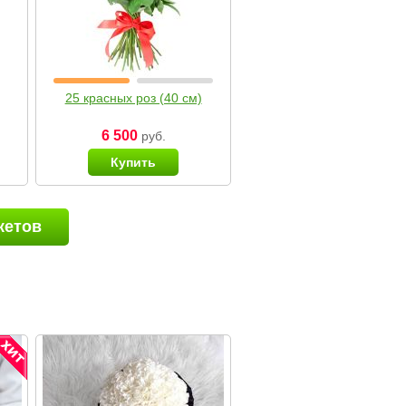
25 красных роз (40 см)
6 500
руб.
Купить
кетов