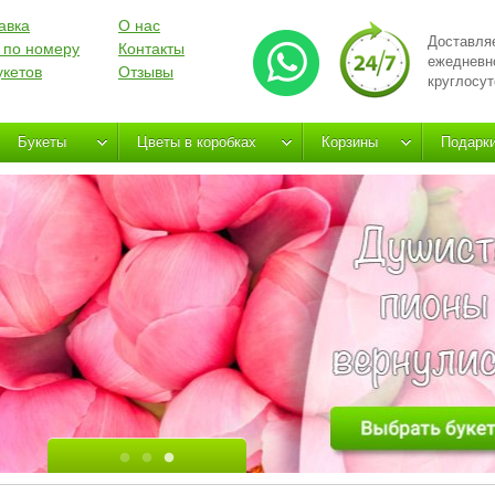
авка
О нас
Доставля
 по номеру
Контакты
ежедневн
укетов
Отзывы
круглосут
Букеты
Цветы в коробках
Корзины
Подарк