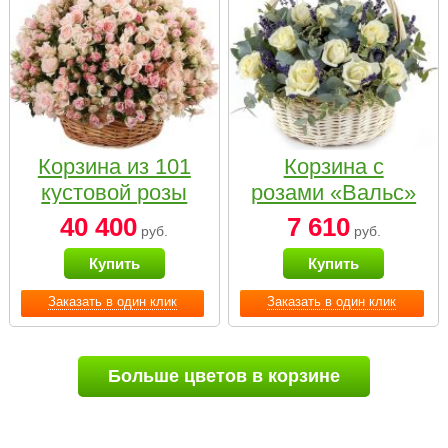
Корзина из 101
Корзина с
кустовой розы
розами «Вальс»
нежных тонов
40 400
7 610
руб.
руб.
Купить
Купить
Заказать в один клик
Заказать в один клик
Больше цветов в корзине