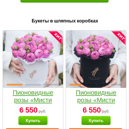
Букеты в шляпных коробках
Пионовидные
Пионовидные
розы «Мисти
розы «Мисти
бабблс» в белой
бабблс» в
6 550
6 550
руб.
руб.
коробке Small
черной коробке
Купить
Купить
Small