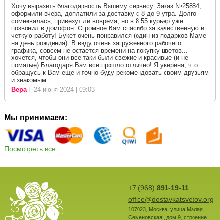
Хочу выразить благодарность Вашему сервису. Заказ №25884,
оформили вчера, доплатили за доставку с 8 до 9 утра. Долго
сомневалась, привезут ли вовремя, но в 8:55 курьер уже
позвонил в домофон. Огромное Вам спасибо за качественную и
четкую работу! Букет очень понравился (один из подарков Маме
на день рождения). В виду очень загруженного рабочего
графика, совсем не остается времени на покупку цветов...
хочется, чтобы они все-таки были свежие и красивые (и не
помятые) Благодаря Вам все прошло отлично! Я уверена, что
обращусь к Вам еще и точно буду рекомендовать своим друзьям
и знакомым.
Вера
| 24 июня 2024 | 09:03
Мы принимаем:
Посмотреть все
+7 (968)
891-19-11
office@dostavkatsvetov.org
107023
,
Москва
,
улица Малая
Семеновская , дом 9, строение