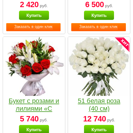
2 420
6 500
руб.
руб.
Купить
Купить
Заказать в один клик
Заказать в один клик
Букет с розами и
51 белая роза
лилиями «С
(40 см)
наилучшими
5 740
12 740
руб.
руб.
пожеланиями»
Купить
Купить