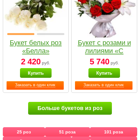
Букет белых роз
Букет с розами и
«Белла»
лилиями «С
наилучшими
2 420
5 740
руб.
руб.
пожеланиями»
Купить
Купить
Заказать в один клик
Заказать в один клик
Больше букетов из роз
25 роз
51 роза
101 роза