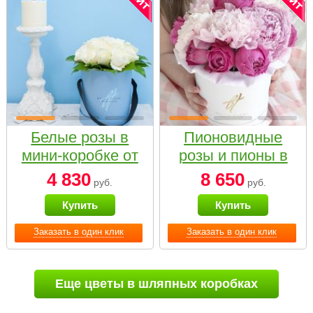
Белые розы в
Пионовидные
мини-коробке от
розы и пионы в
Bella Fiori
белой коробке
4 830
8 650
руб.
руб.
Small
Купить
Купить
Заказать в один клик
Заказать в один клик
Еще цветы в шляпных коробках