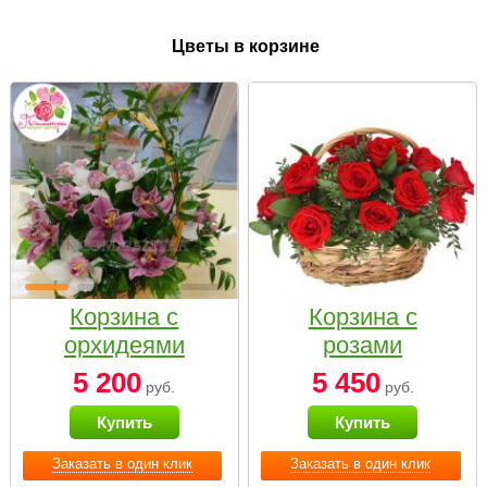
Цветы в корзине
Корзина с
Корзина с
орхидеями
розами
малая
«Красный
5 200
5 450
руб.
руб.
Париж»
Купить
Купить
Заказать в один клик
Заказать в один клик