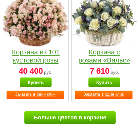
Корзина из 101
Корзина с
кустовой розы
розами «Вальс»
нежных тонов
40 400
7 610
руб.
руб.
Купить
Купить
Заказать в один клик
Заказать в один клик
Больше цветов в корзине