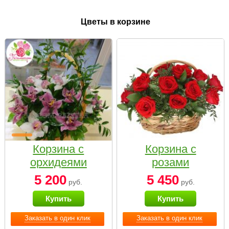
Цветы в корзине
Корзина с
Корзина с
орхидеями
розами
малая
«Красный
5 200
5 450
руб.
руб.
Париж»
Купить
Купить
Заказать в один клик
Заказать в один клик