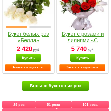
Букет белых роз
Букет с розами и
«Белла»
лилиями «С
наилучшими
2 420
5 740
руб.
руб.
пожеланиями»
Купить
Купить
Заказать в один клик
Заказать в один клик
Больше букетов из роз
25 роз
51 роза
101 роза