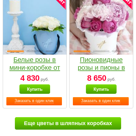
Белые розы в
Пионовидные
мини-коробке от
розы и пионы в
Bella Fiori
белой коробке
4 830
8 650
руб.
руб.
Small
Купить
Купить
Заказать в один клик
Заказать в один клик
Еще цветы в шляпных коробках