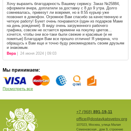
Хочу выразить благодарность Вашему сервису. Заказ №25884,
оформили вчера, доплатили за доставку с 8 до 9 утра. Долго
сомневалась, привезут ли вовремя, но в 8:55 курьер уже
позвонил в домофон. Огромное Вам спасибо за качественную и
четкую работу! Букет очень понравился (один из подарков Маме
на день рождения). В виду очень загруженного рабочего
графика, совсем не остается времени на покупку цветов...
хочется, чтобы они все-таки были свежие и красивые (и не
помятые) Благодаря Вам все прошло отлично! Я уверена, что
обращусь к Вам еще и точно буду рекомендовать своим друзьям
и знакомым.
Вера
| 24 июня 2024 | 09:03
Мы принимаем:
Посмотреть все
+7 (968)
891-19-11
office@dostavkatsvetov.org
107023
,
Москва
,
улица Малая
Семеновская , дом 9, строение