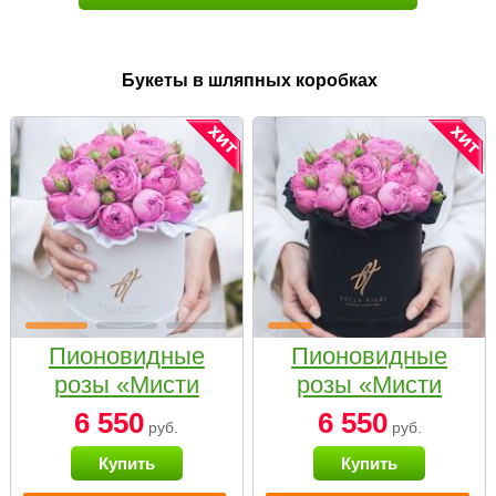
Букеты в шляпных коробках
Пионовидные
Пионовидные
розы «Мисти
розы «Мисти
бабблс» в белой
бабблс» в
6 550
6 550
руб.
руб.
коробке Small
черной коробке
Купить
Купить
Small