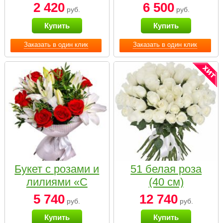
2 420
6 500
руб.
руб.
Купить
Купить
Заказать в один клик
Заказать в один клик
Букет с розами и
51 белая роза
лилиями «С
(40 см)
наилучшими
5 740
12 740
руб.
руб.
пожеланиями»
Купить
Купить