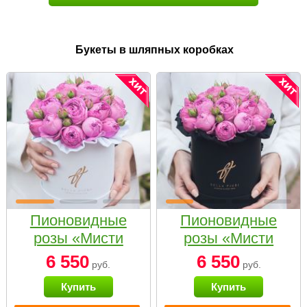
Букеты в шляпных коробках
Пионовидные
Пионовидные
розы «Мисти
розы «Мисти
бабблс» в белой
бабблс» в
6 550
6 550
руб.
руб.
коробке Small
черной коробке
Купить
Купить
Small