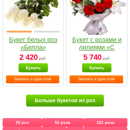
Букет белых роз
Букет с розами и
«Белла»
лилиями «С
наилучшими
2 420
5 740
руб.
руб.
пожеланиями»
Купить
Купить
Заказать в один клик
Заказать в один клик
Больше букетов из роз
25 роз
51 роза
101 роза