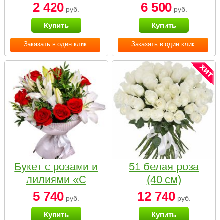
2 420
6 500
руб.
руб.
Купить
Купить
Заказать в один клик
Заказать в один клик
Букет с розами и
51 белая роза
лилиями «С
(40 см)
наилучшими
5 740
12 740
руб.
руб.
пожеланиями»
Купить
Купить