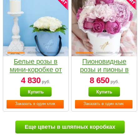
Белые розы в
Пионовидные
мини-коробке от
розы и пионы в
Bella Fiori
белой коробке
4 830
8 650
руб.
руб.
Small
Купить
Купить
Заказать в один клик
Заказать в один клик
Еще цветы в шляпных коробках