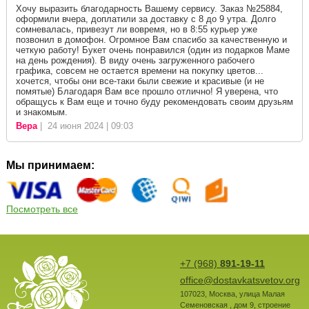
Хочу выразить благодарность Вашему сервису. Заказ №25884,
оформили вчера, доплатили за доставку с 8 до 9 утра. Долго
сомневалась, привезут ли вовремя, но в 8:55 курьер уже
позвонил в домофон. Огромное Вам спасибо за качественную и
четкую работу! Букет очень понравился (один из подарков Маме
на день рождения). В виду очень загруженного рабочего
графика, совсем не остается времени на покупку цветов...
хочется, чтобы они все-таки были свежие и красивые (и не
помятые) Благодаря Вам все прошло отлично! Я уверена, что
обращусь к Вам еще и точно буду рекомендовать своим друзьям
и знакомым.
Вера
| 24 июня 2024 | 09:03
Мы принимаем:
Посмотреть все
+7 (968)
891-19-11
office@dostavkatsvetov.org
107023
,
Москва
,
улица Малая
Семеновская , дом 9, строение