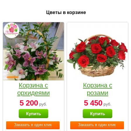
Цветы в корзине
Корзина с
Корзина с
орхидеями
розами
малая
«Красный
5 200
5 450
руб.
руб.
Париж»
Купить
Купить
Заказать в один клик
Заказать в один клик