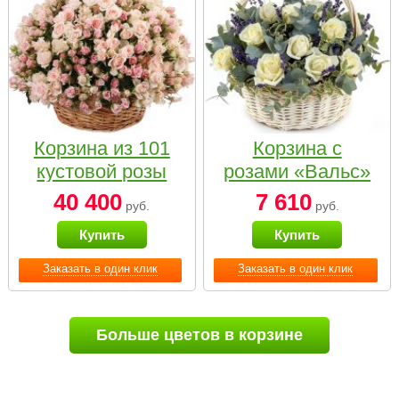
Корзина из 101
Корзина с
кустовой розы
розами «Вальс»
нежных тонов
40 400
7 610
руб.
руб.
Купить
Купить
Заказать в один клик
Заказать в один клик
Больше цветов в корзине