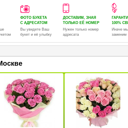
ФОТО БУКЕТА
ДОСТАВИМ, ЗНАЯ
ГАРАНТ
С АДРЕСАТОМ
ТОЛЬКО
ЕЁ НОМЕР
100% С
ше
Вы увидете Ваш
Нужен только номер
Иначе мы
укетом
букет и её улыбку
адресата
заменим 
Москве