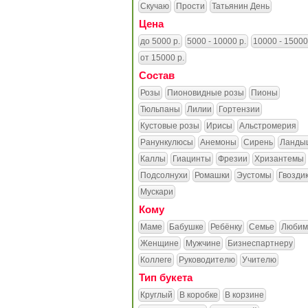
Скучаю
Прости
Татьянин День
Цена
до 5000 р.
5000 - 10000 р.
10000 - 15000
от 15000 р.
Состав
Розы
Пионовидные розы
Пионы
Тюльпаны
Лилии
Гортензии
Кустовые розы
Ирисы
Альстромерия
Ранункулюсы
Анемоны
Сирень
Ланды
Каллы
Гиацинты
Фрезии
Хризантемы
Подсолнухи
Ромашки
Эустомы
Гвозди
Мускари
Кому
Маме
Бабушке
Ребёнку
Семье
Любим
Женщине
Мужчине
Бизнеспартнеру
Коллеге
Руководителю
Учителю
Тип букета
Круглый
В коробке
В корзине