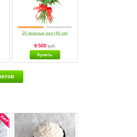
25 красных роз (40 см)
6 500
руб.
Купить
кетов