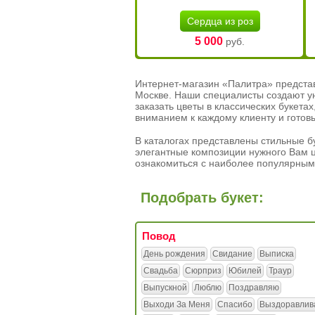
Сердца из роз
5 000
руб.
Интернет-магазин «Палитра» предста
Москве. Наши специалисты создают у
заказать цветы в классических букет
вниманием к каждому клиенту и готов
В каталогах представлены стильные бу
элегантные композиции нужного Вам ц
ознакомиться с наиболее популярным
Подобрать букет:
Повод
День рождения
Свидание
Выписка
Свадьба
Сюрприз
Юбилей
Траур
Выпускной
Люблю
Поздравляю
Выходи За Меня
Спасибо
Выздоравлив