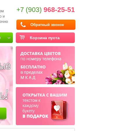
+7 (903)
968-25-51
ем
о и
очно
Обратный звонок
и
Корзина пуста