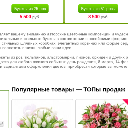
Букеты из 25 роз
Букеты из 51 розы
5 500
8 500
руб.
руб.
вляет вашему вниманию авторские цветочные композиции и чудесн
никальные и стильные букеты в соответствии с новейшими флорис
ах, стильных шляпных коробках, элегантных корзинах или форме се
ы воплотить в жизнь любые ваши идеи!
кеты из роз, тюльпанов, альстромерий, пионов, орхидей и других 
вета для любого важного события: день рождения, 8 марта, 14 фев
и вариантами оформления цветов, приобрести которые вы можете 
Популярные товары — ТОПы продаж
ай