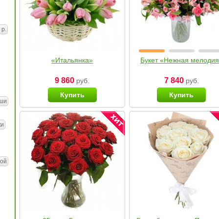
 р.
«Итальянка»
Букет «Нежная мелоди
9 860
7 840
руб.
руб.
Купить
Купить
ши
ки
ой