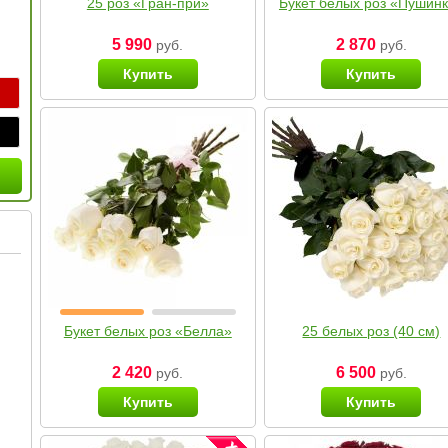
25 роз «Гран-при»
Букет белых роз «Пушин
5 990
2 870
руб.
руб.
Купить
Купить
Букет белых роз «Белла»
25 белых роз (40 см)
2 420
6 500
руб.
руб.
Купить
Купить