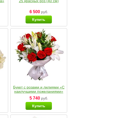
ка»
25 красных роз (40 см)
6 500
руб.
Купить
Букет с розами и лилиями «С
наилучшими пожеланиями»
5 740
руб.
Купить