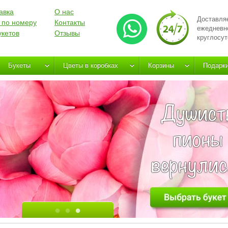
авка
О нас
Доставля
 по номеру
Контакты
ежедневн
укетов
Отзывы
круглосут
Букеты
Цветы в коробках
Корзины
Подарк