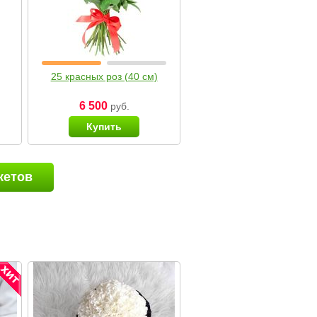
25 красных роз (40 см)
6 500
руб.
Купить
кетов