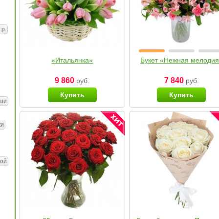
 р.
«Итальянка»
Букет «Нежная мелоди
9 860
7 840
руб.
руб.
Купить
Купить
ши
ки
ой