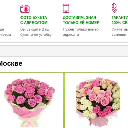
ФОТО БУКЕТА
ДОСТАВИМ, ЗНАЯ
ГАРАНТ
С АДРЕСАТОМ
ТОЛЬКО
ЕЁ НОМЕР
100% С
ше
Вы увидете Ваш
Нужен только номер
Иначе мы
укетом
букет и её улыбку
адресата
заменим 
Москве