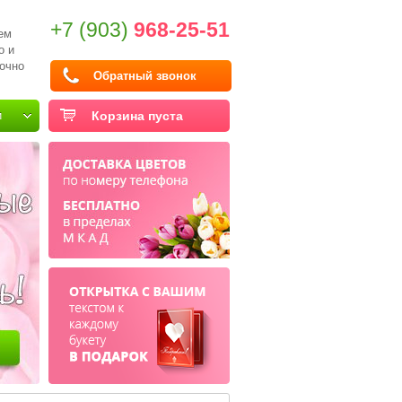
+7 (903)
968-25-51
ем
о и
очно
Обратный звонок
и
Корзина пуста