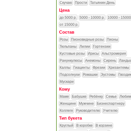
Скучаю
Прости
Татьянин День
Цена
до 5000 р.
5000 - 10000 р.
10000 - 15000
от 15000 р.
Состав
Розы
Пионовидные розы
Пионы
Тюльпаны
Лилии
Гортензии
Кустовые розы
Ирисы
Альстромерия
Ранункулюсы
Анемоны
Сирень
Ланды
Каллы
Гиацинты
Фрезии
Хризантемы
Подсолнухи
Ромашки
Эустомы
Гвозди
Мускари
Кому
Маме
Бабушке
Ребёнку
Семье
Любим
Женщине
Мужчине
Бизнеспартнеру
Коллеге
Руководителю
Учителю
Тип букета
Круглый
В коробке
В корзине