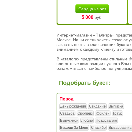
Сердца из роз
5 000
руб.
Интернет-магазин «Палитра» предста
Москве. Наши специалисты создают у
заказать цветы в классических букет
вниманием к каждому клиенту и готов
В каталогах представлены стильные бу
элегантные композиции нужного Вам ц
ознакомиться с наиболее популярным
Подобрать букет:
Повод
День рождения
Свидание
Выписка
Свадьба
Сюрприз
Юбилей
Траур
Выпускной
Люблю
Поздравляю
Выходи За Меня
Спасибо
Выздоравлив