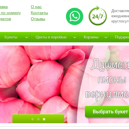
авка
О нас
Доставля
 по номеру
Контакты
ежедневн
укетов
Отзывы
круглосут
Букеты
Цветы в коробках
Корзины
Подарк