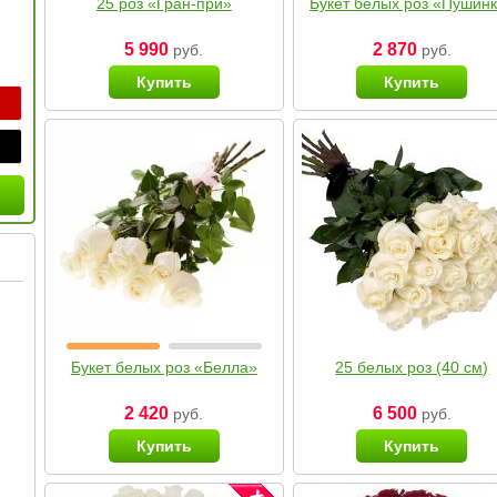
25 роз «Гран-при»
Букет белых роз «Пушин
5 990
2 870
руб.
руб.
Купить
Купить
Букет белых роз «Белла»
25 белых роз (40 см)
2 420
6 500
руб.
руб.
Купить
Купить