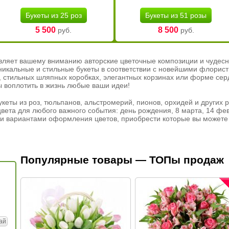
Букеты из 25 роз
Букеты из 51 розы
5 500
8 500
руб.
руб.
вляет вашему вниманию авторские цветочные композиции и чудесн
никальные и стильные букеты в соответствии с новейшими флорис
ах, стильных шляпных коробках, элегантных корзинах или форме се
ы воплотить в жизнь любые ваши идеи!
кеты из роз, тюльпанов, альстромерий, пионов, орхидей и других 
вета для любого важного события: день рождения, 8 марта, 14 фев
и вариантами оформления цветов, приобрести которые вы можете 
Популярные товары — ТОПы продаж
ай