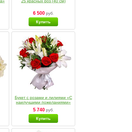
ка»
25 красных роз (40 см)
6 500
руб.
Купить
Букет с розами и лилиями «С
наилучшими пожеланиями»
5 740
руб.
Купить