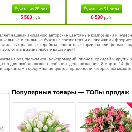
Букеты из 25 роз
Букеты из 51 розы
5 500
8 500
руб.
руб.
вляет вашему вниманию авторские цветочные композиции и чудесн
никальные и стильные букеты в соответствии с новейшими флорис
ах, стильных шляпных коробках, элегантных корзинах или форме се
ы воплотить в жизнь любые ваши идеи!
кеты из роз, тюльпанов, альстромерий, пионов, орхидей и других 
вета для любого важного события: день рождения, 8 марта, 14 фев
и вариантами оформления цветов, приобрести которые вы можете 
Популярные товары — ТОПы продаж
ай