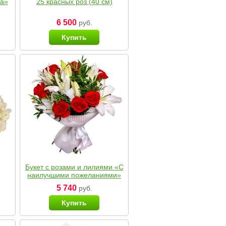
ка»
25 красных роз (40 см)
6 500
руб.
Купить
Букет с розами и лилиями «С
наилучшими пожеланиями»
5 740
руб.
Купить