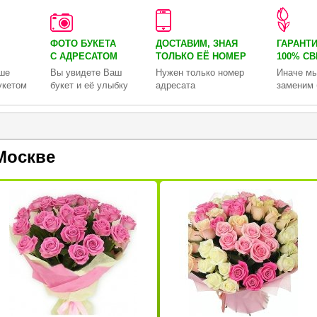
ФОТО БУКЕТА
ДОСТАВИМ, ЗНАЯ
ГАРАНТ
С АДРЕСАТОМ
ТОЛЬКО
ЕЁ НОМЕР
100% С
ше
Вы увидете Ваш
Нужен только номер
Иначе мы
укетом
букет и её улыбку
адресата
заменим 
Москве