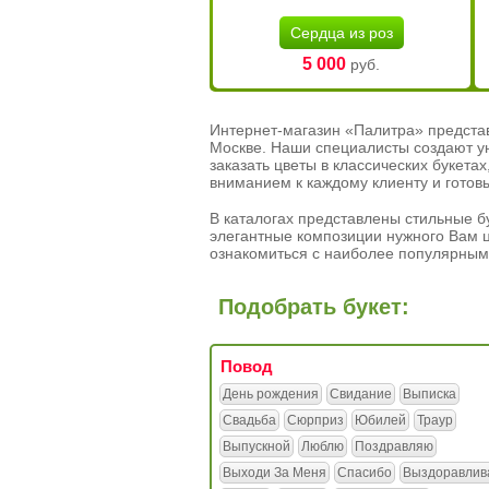
Сердца из роз
5 000
руб.
Интернет-магазин «Палитра» предста
Москве. Наши специалисты создают у
заказать цветы в классических букет
вниманием к каждому клиенту и готов
В каталогах представлены стильные бу
элегантные композиции нужного Вам ц
ознакомиться с наиболее популярным
Подобрать букет:
Повод
День рождения
Свидание
Выписка
Свадьба
Сюрприз
Юбилей
Траур
Выпускной
Люблю
Поздравляю
Выходи За Меня
Спасибо
Выздоравлив