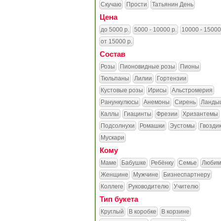
Скучаю
Прости
Татьянин День
Цена
до 5000 р.
5000 - 10000 р.
10000 - 15000
от 15000 р.
Состав
Розы
Пионовидные розы
Пионы
Тюльпаны
Лилии
Гортензии
Кустовые розы
Ирисы
Альстромерия
Ранункулюсы
Анемоны
Сирень
Ланды
Каллы
Гиацинты
Фрезии
Хризантемы
Подсолнухи
Ромашки
Эустомы
Гвозди
Мускари
Кому
Маме
Бабушке
Ребёнку
Семье
Любим
Женщине
Мужчине
Бизнеспартнеру
Коллеге
Руководителю
Учителю
Тип букета
Круглый
В коробке
В корзине