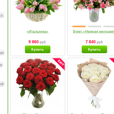
 р.
«Итальянка»
Букет «Нежная мелоди
9 860
7 840
руб.
руб.
Купить
Купить
ши
ки
ой