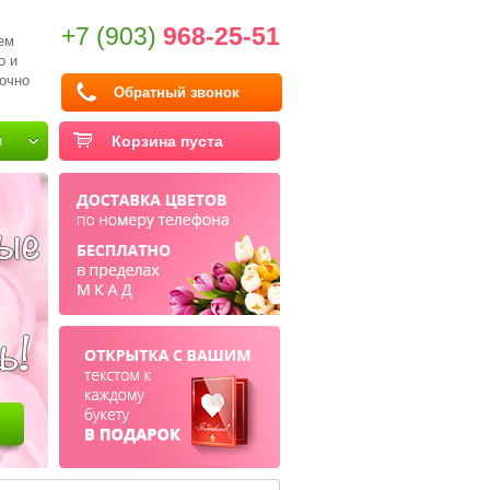
+7 (903)
968-25-51
ем
о и
очно
Обратный звонок
и
Корзина пуста