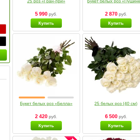
25 роз «Гран-при»
Букет белых роз «Пушин
5 990
2 870
руб.
руб.
Купить
Купить
Букет белых роз «Белла»
25 белых роз (40 см)
2 420
6 500
руб.
руб.
Купить
Купить