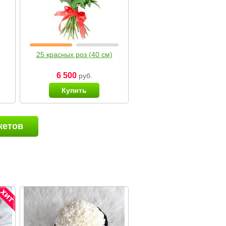
25 красных роз (40 см)
6 500
руб.
Купить
кетов