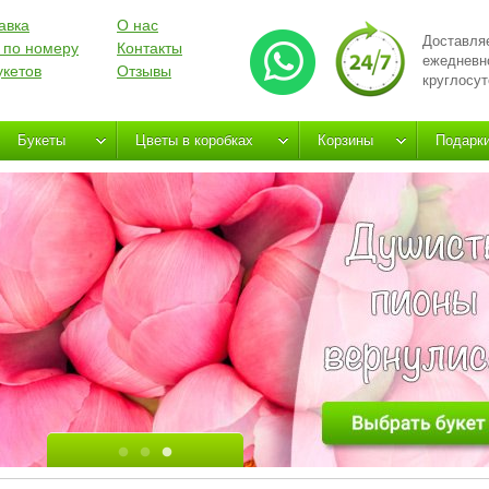
авка
О нас
Доставля
 по номеру
Контакты
ежедневн
укетов
Отзывы
круглосут
Букеты
Цветы в коробках
Корзины
Подарк