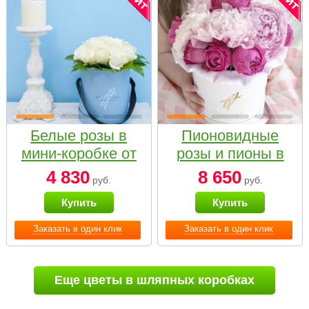
Белые розы в
Пионовидные
мини-коробке от
розы и пионы в
Bella Fiori
белой коробке
4 830
8 650
руб.
руб.
Small
Купить
Купить
Заказать в один клик
Заказать в один клик
Еще цветы в шляпных коробках