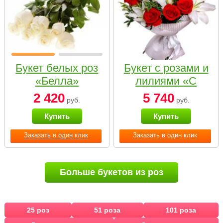
Букет белых роз
Букет с розами и
«Белла»
лилиями «С
наилучшими
2 420
5 740
руб.
руб.
пожеланиями»
Купить
Купить
Заказать в один клик
Заказать в один клик
Больше букетов из роз
25 роз
51 роза
101 роза