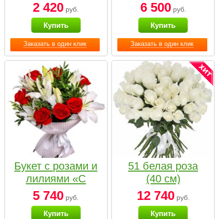
2 420
6 500
руб.
руб.
Купить
Купить
Заказать в один клик
Заказать в один клик
Букет с розами и
51 белая роза
лилиями «С
(40 см)
наилучшими
5 740
12 740
руб.
руб.
пожеланиями»
Купить
Купить