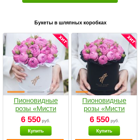
Букеты в шляпных коробках
Пионовидные
Пионовидные
розы «Мисти
розы «Мисти
бабблс» в белой
бабблс» в
6 550
6 550
руб.
руб.
коробке Small
черной коробке
Купить
Купить
Small