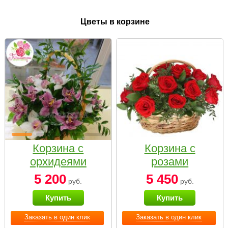
Цветы в корзине
Корзина с
Корзина с
орхидеями
розами
малая
«Красный
5 200
5 450
руб.
руб.
Париж»
Купить
Купить
Заказать в один клик
Заказать в один клик