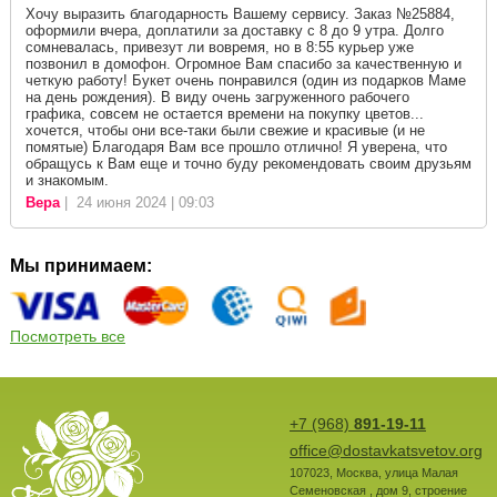
Хочу выразить благодарность Вашему сервису. Заказ №25884,
оформили вчера, доплатили за доставку с 8 до 9 утра. Долго
сомневалась, привезут ли вовремя, но в 8:55 курьер уже
позвонил в домофон. Огромное Вам спасибо за качественную и
четкую работу! Букет очень понравился (один из подарков Маме
на день рождения). В виду очень загруженного рабочего
графика, совсем не остается времени на покупку цветов...
хочется, чтобы они все-таки были свежие и красивые (и не
помятые) Благодаря Вам все прошло отлично! Я уверена, что
обращусь к Вам еще и точно буду рекомендовать своим друзьям
и знакомым.
Вера
| 24 июня 2024 | 09:03
Мы принимаем:
Посмотреть все
+7 (968)
891-19-11
office@dostavkatsvetov.org
107023
,
Москва
,
улица Малая
Семеновская , дом 9, строение