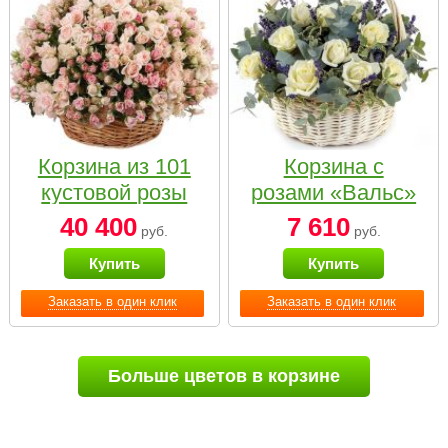
Корзина из 101
Корзина с
кустовой розы
розами «Вальс»
нежных тонов
40 400
7 610
руб.
руб.
Купить
Купить
Заказать в один клик
Заказать в один клик
Больше цветов в корзине