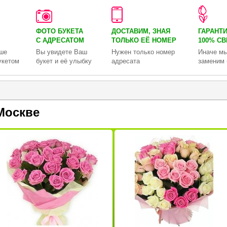
ФОТО БУКЕТА
ДОСТАВИМ, ЗНАЯ
ГАРАНТ
С АДРЕСАТОМ
ТОЛЬКО
ЕЁ НОМЕР
100% С
ше
Вы увидете Ваш
Нужен только номер
Иначе мы
укетом
букет и её улыбку
адресата
заменим 
Москве