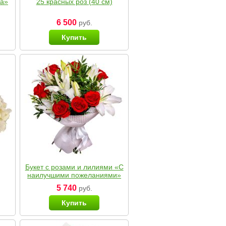
ка»
25 красных роз (40 см)
6 500
руб.
Купить
Букет с розами и лилиями «С
наилучшими пожеланиями»
5 740
руб.
Купить