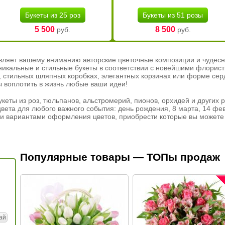
Букеты из 25 роз
Букеты из 51 розы
5 500
8 500
руб.
руб.
вляет вашему вниманию авторские цветочные композиции и чудесн
никальные и стильные букеты в соответствии с новейшими флорис
ах, стильных шляпных коробках, элегантных корзинах или форме се
ы воплотить в жизнь любые ваши идеи!
кеты из роз, тюльпанов, альстромерий, пионов, орхидей и других 
вета для любого важного события: день рождения, 8 марта, 14 фев
и вариантами оформления цветов, приобрести которые вы можете 
Популярные товары — ТОПы продаж
ай