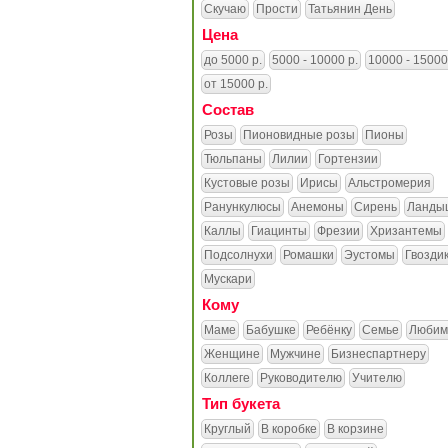
Скучаю
Прости
Татьянин День
Цена
до 5000 р.
5000 - 10000 р.
10000 - 15000
от 15000 р.
Состав
Розы
Пионовидные розы
Пионы
Тюльпаны
Лилии
Гортензии
Кустовые розы
Ирисы
Альстромерия
Ранункулюсы
Анемоны
Сирень
Ланды
Каллы
Гиацинты
Фрезии
Хризантемы
Подсолнухи
Ромашки
Эустомы
Гвозди
Мускари
Кому
Маме
Бабушке
Ребёнку
Семье
Любим
Женщине
Мужчине
Бизнеспартнеру
Коллеге
Руководителю
Учителю
Тип букета
Круглый
В коробке
В корзине