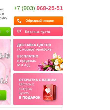
+7 (903)
968-25-51
ем
о и
очно
Обратный звонок
и
Корзина пуста