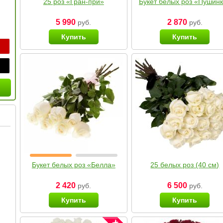
25 роз «Гран-при»
Букет белых роз «Пушин
5 990
2 870
руб.
руб.
Купить
Купить
Букет белых роз «Белла»
25 белых роз (40 см)
2 420
6 500
руб.
руб.
Купить
Купить