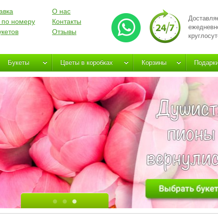
авка
О нас
Доставля
 по номеру
Контакты
ежедневн
укетов
Отзывы
круглосут
Букеты
Цветы в коробках
Корзины
Подарк