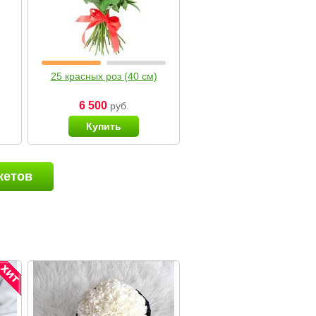
25 красных роз (40 см)
6 500
руб.
Купить
кетов