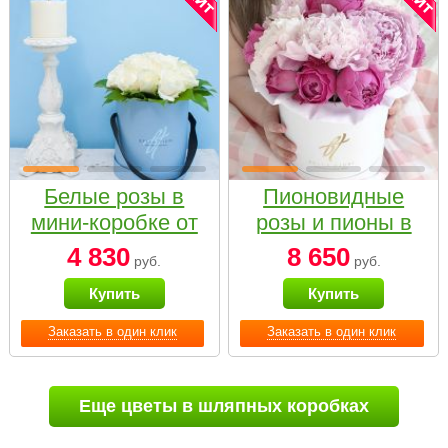
Белые розы в
Пионовидные
мини-коробке от
розы и пионы в
Bella Fiori
белой коробке
4 830
8 650
руб.
руб.
Small
Купить
Купить
Заказать в один клик
Заказать в один клик
Еще цветы в шляпных коробках