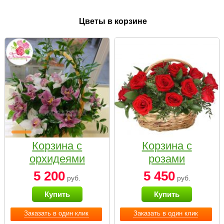
Цветы в корзине
Корзина с
Корзина с
орхидеями
розами
малая
«Красный
5 200
5 450
руб.
руб.
Париж»
Купить
Купить
Заказать в один клик
Заказать в один клик