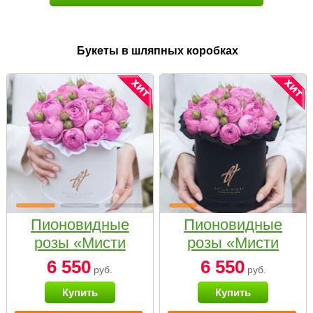
Букеты в шляпных коробках
Пионовидные
Пионовидные
розы «Мисти
розы «Мисти
бабблс» в белой
бабблс» в
6 550
6 550
руб.
руб.
коробке Small
черной коробке
Купить
Купить
Small