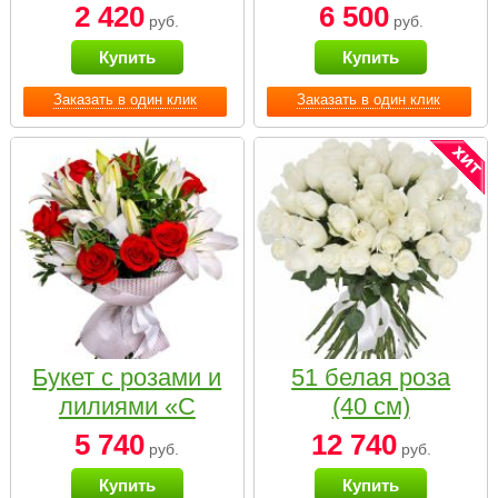
2 420
6 500
руб.
руб.
Купить
Купить
Заказать в один клик
Заказать в один клик
Букет с розами и
51 белая роза
лилиями «С
(40 см)
наилучшими
5 740
12 740
руб.
руб.
пожеланиями»
Купить
Купить