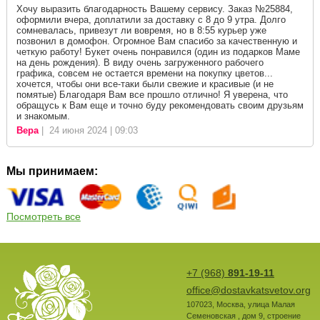
Хочу выразить благодарность Вашему сервису. Заказ №25884,
оформили вчера, доплатили за доставку с 8 до 9 утра. Долго
сомневалась, привезут ли вовремя, но в 8:55 курьер уже
позвонил в домофон. Огромное Вам спасибо за качественную и
четкую работу! Букет очень понравился (один из подарков Маме
на день рождения). В виду очень загруженного рабочего
графика, совсем не остается времени на покупку цветов...
хочется, чтобы они все-таки были свежие и красивые (и не
помятые) Благодаря Вам все прошло отлично! Я уверена, что
обращусь к Вам еще и точно буду рекомендовать своим друзьям
и знакомым.
Вера
| 24 июня 2024 | 09:03
Мы принимаем:
Посмотреть все
+7 (968)
891-19-11
office@dostavkatsvetov.org
107023
,
Москва
,
улица Малая
Семеновская , дом 9, строение