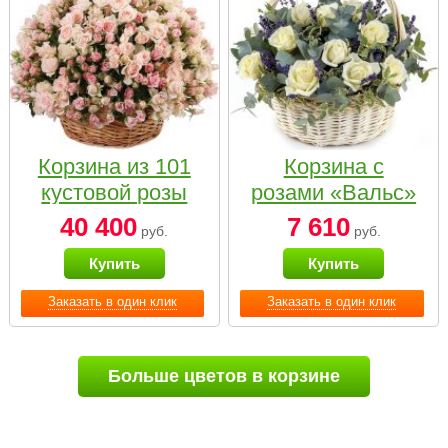
Корзина из 101
Корзина с
кустовой розы
розами «Вальс»
нежных тонов
40 400
7 610
руб.
руб.
Купить
Купить
Заказать в один клик
Заказать в один клик
Больше цветов в корзине