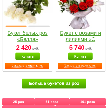
Букет белых роз
Букет с розами и
«Белла»
лилиями «С
наилучшими
2 420
5 740
руб.
руб.
пожеланиями»
Купить
Купить
Заказать в один клик
Заказать в один клик
Больше букетов из роз
25 роз
51 роза
101 роза