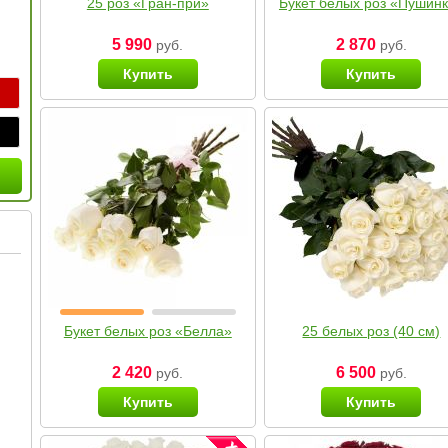
25 роз «Гран-при»
Букет белых роз «Пушин
5 990
2 870
руб.
руб.
Купить
Купить
Букет белых роз «Белла»
25 белых роз (40 см)
2 420
6 500
руб.
руб.
Купить
Купить