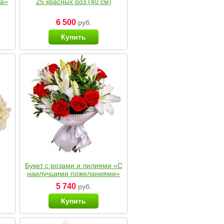
ка»
25 красных роз (40 см)
6 500
руб.
Купить
Букет с розами и лилиями «С
наилучшими пожеланиями»
5 740
руб.
Купить