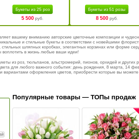
Букеты из 25 роз
Букеты из 51 розы
5 500
8 500
руб.
руб.
вляет вашему вниманию авторские цветочные композиции и чудесн
никальные и стильные букеты в соответствии с новейшими флорис
ах, стильных шляпных коробках, элегантных корзинах или форме се
ы воплотить в жизнь любые ваши идеи!
кеты из роз, тюльпанов, альстромерий, пионов, орхидей и других 
вета для любого важного события: день рождения, 8 марта, 14 фев
и вариантами оформления цветов, приобрести которые вы можете 
Популярные товары — ТОПы продаж
ай