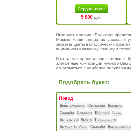
Сердца из роз
5 000
руб.
Интернет-магазин «Палитра» предста
Москве. Наши специалисты создают у
заказать цветы в классических букет
вниманием к каждому клиенту и готов
В каталогах представлены стильные бу
элегантные композиции нужного Вам ц
ознакомиться с наиболее популярным
Подобрать букет:
Повод
День рождения
Свидание
Выписка
Свадьба
Сюрприз
Юбилей
Траур
Выпускной
Люблю
Поздравляю
Выходи За Меня
Спасибо
Выздоравлив