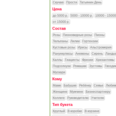
Скучаю
Прости
Татьянин День
Цена
до 5000 р.
5000 - 10000 р.
10000 - 15000
от 15000 р.
Состав
Розы
Пионовидные розы
Пионы
Тюльпаны
Лилии
Гортензии
Кустовые розы
Ирисы
Альстромерия
Ранункулюсы
Анемоны
Сирень
Ланды
Каллы
Гиацинты
Фрезии
Хризантемы
Подсолнухи
Ромашки
Эустомы
Гвозди
Мускари
Кому
Маме
Бабушке
Ребёнку
Семье
Любим
Женщине
Мужчине
Бизнеспартнеру
Коллеге
Руководителю
Учителю
Тип букета
Круглый
В коробке
В корзине