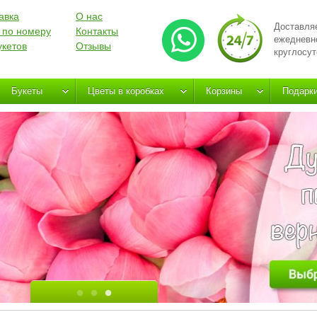
авка
О нас
Доставля
 по номеру
Контакты
ежедневн
укетов
Отзывы
круглосут
Букеты
Цветы в коробках
Корзины
Подарк