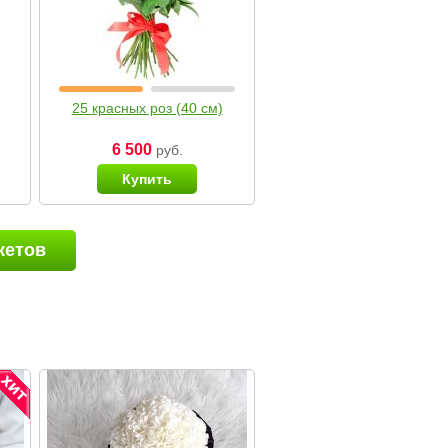
25 красных роз (40 см)
6 500
руб.
Купить
кетов