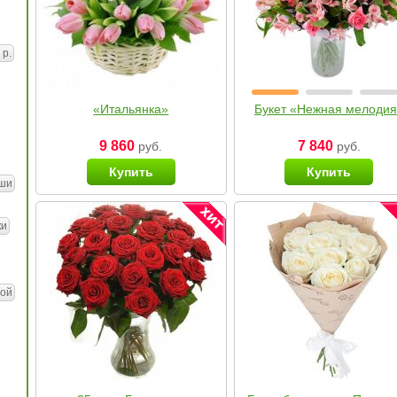
 р.
«Итальянка»
Букет «Нежная мелоди
9 860
7 840
руб.
руб.
Купить
Купить
ши
ки
ой