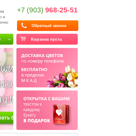
+7 (903)
968-25-51
ем
о и
очно
Обратный звонок
и
Корзина пуста