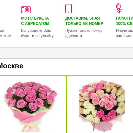
ФОТО БУКЕТА
ДОСТАВИМ, ЗНАЯ
ГАРАНТ
С АДРЕСАТОМ
ТОЛЬКО
ЕЁ НОМЕР
100% С
ше
Вы увидете Ваш
Нужен только номер
Иначе мы
укетом
букет и её улыбку
адресата
заменим 
Москве