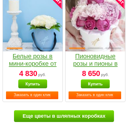
Белые розы в
Пионовидные
мини-коробке от
розы и пионы в
Bella Fiori
белой коробке
4 830
8 650
руб.
руб.
Small
Купить
Купить
Заказать в один клик
Заказать в один клик
Еще цветы в шляпных коробках