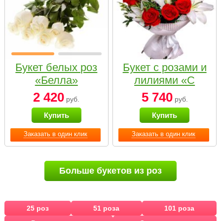
Букет белых роз
Букет с розами и
«Белла»
лилиями «С
наилучшими
2 420
5 740
руб.
руб.
пожеланиями»
Купить
Купить
Заказать в один клик
Заказать в один клик
Больше букетов из роз
25 роз
51 роза
101 роза