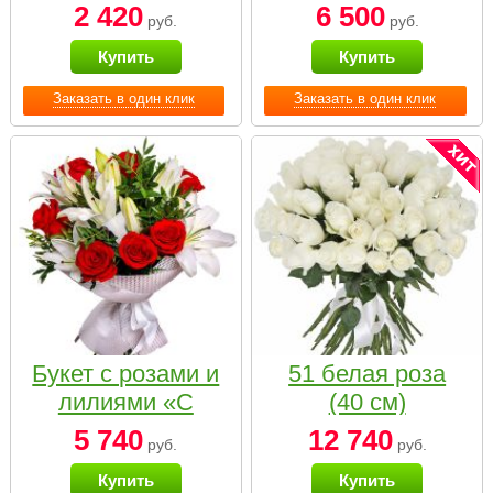
2 420
6 500
руб.
руб.
Купить
Купить
Заказать в один клик
Заказать в один клик
Букет с розами и
51 белая роза
лилиями «С
(40 см)
наилучшими
5 740
12 740
руб.
руб.
пожеланиями»
Купить
Купить