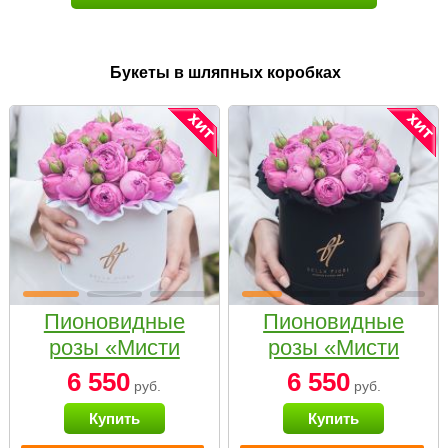
Букеты в шляпных коробках
Пионовидные
Пионовидные
розы «Мисти
розы «Мисти
бабблс» в белой
бабблс» в
6 550
6 550
руб.
руб.
коробке Small
черной коробке
Купить
Купить
Small