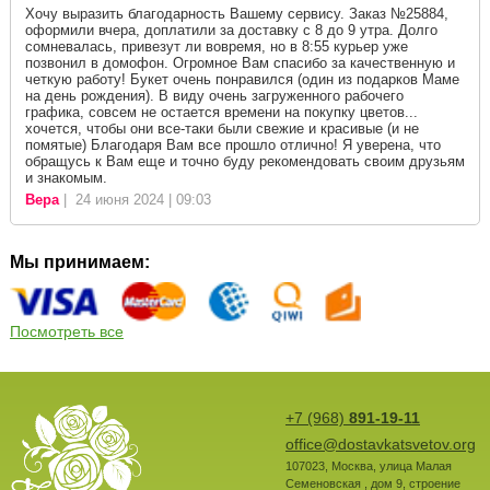
Хочу выразить благодарность Вашему сервису. Заказ №25884,
оформили вчера, доплатили за доставку с 8 до 9 утра. Долго
сомневалась, привезут ли вовремя, но в 8:55 курьер уже
позвонил в домофон. Огромное Вам спасибо за качественную и
четкую работу! Букет очень понравился (один из подарков Маме
на день рождения). В виду очень загруженного рабочего
графика, совсем не остается времени на покупку цветов...
хочется, чтобы они все-таки были свежие и красивые (и не
помятые) Благодаря Вам все прошло отлично! Я уверена, что
обращусь к Вам еще и точно буду рекомендовать своим друзьям
и знакомым.
Вера
| 24 июня 2024 | 09:03
Мы принимаем:
Посмотреть все
+7 (968)
891-19-11
office@dostavkatsvetov.org
107023
,
Москва
,
улица Малая
Семеновская , дом 9, строение