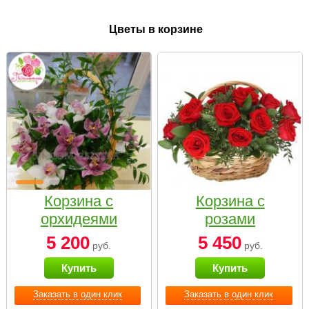
Цветы в корзине
Корзина с
Корзина с
орхидеями
розами
малая
«Красный
5 200
5 450
руб.
руб.
Париж»
Купить
Купить
Заказать в один клик
Заказать в один клик