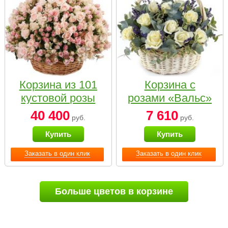
Корзина из 101
Корзина с
кустовой розы
розами «Вальс»
нежных тонов
40 400
7 610
руб.
руб.
Купить
Купить
Заказать в один клик
Заказать в один клик
Больше цветов в корзине