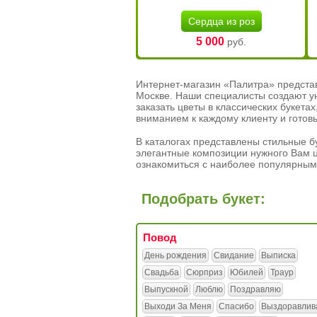
Сердца из роз
5 000
руб.
Интернет-магазин «Палитра» предста
Москве. Наши специалисты создают у
заказать цветы в классических букет
вниманием к каждому клиенту и готов
В каталогах представлены стильные бу
элегантные композиции нужного Вам ц
ознакомиться с наиболее популярным
Подобрать букет:
Повод
День рождения
Свидание
Выписка
Свадьба
Сюрприз
Юбилей
Траур
Выпускной
Люблю
Поздравляю
Выходи За Меня
Спасибо
Выздоравлив