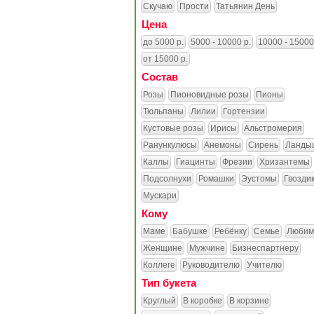
Скучаю
Прости
Татьянин День
Цена
до 5000 р.
5000 - 10000 р.
10000 - 15000
от 15000 р.
Состав
Розы
Пионовидные розы
Пионы
Тюльпаны
Лилии
Гортензии
Кустовые розы
Ирисы
Альстромерия
Ранункулюсы
Анемоны
Сирень
Ланды
Каллы
Гиацинты
Фрезии
Хризантемы
Подсолнухи
Ромашки
Эустомы
Гвозди
Мускари
Кому
Маме
Бабушке
Ребёнку
Семье
Любим
Женщине
Мужчине
Бизнеспартнеру
Коллеге
Руководителю
Учителю
Тип букета
Круглый
В коробке
В корзине