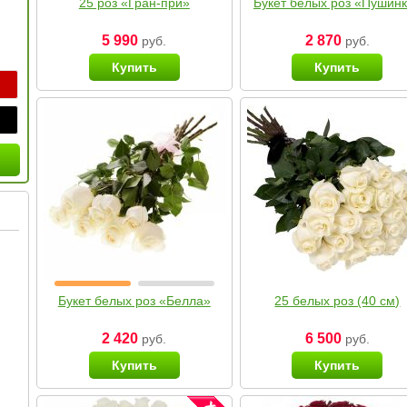
25 роз «Гран-при»
Букет белых роз «Пушин
5 990
2 870
руб.
руб.
Купить
Купить
Букет белых роз «Белла»
25 белых роз (40 см)
2 420
6 500
руб.
руб.
Купить
Купить