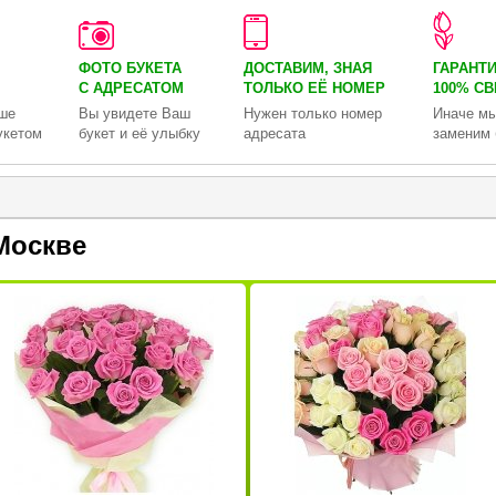
ФОТО БУКЕТА
ДОСТАВИМ, ЗНАЯ
ГАРАНТ
С АДРЕСАТОМ
ТОЛЬКО
ЕЁ НОМЕР
100% С
ше
Вы увидете Ваш
Нужен только номер
Иначе мы
укетом
букет и её улыбку
адресата
заменим 
Москве