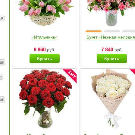
 р.
«Итальянка»
Букет «Нежная мелоди
9 860
7 840
руб.
руб.
Купить
Купить
ши
ки
ой