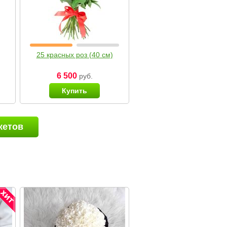
25 красных роз (40 см)
6 500
руб.
Купить
кетов