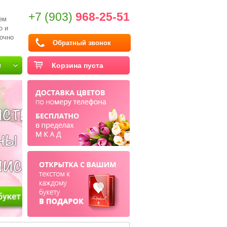
+7 (903)
968-25-51
ем
о и
очно
Обратный звонок
и
Корзина пуста