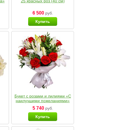
ка»
25 красных роз (40 см)
6 500
руб.
Купить
Букет с розами и лилиями «С
наилучшими пожеланиями»
5 740
руб.
Купить