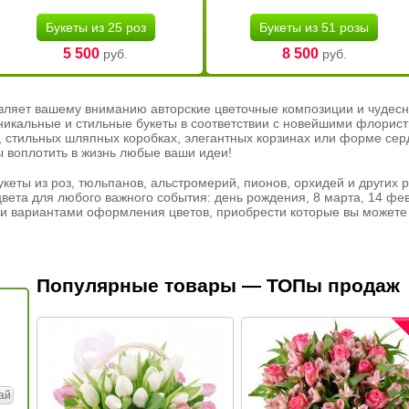
Букеты из 25 роз
Букеты из 51 розы
5 500
8 500
руб.
руб.
вляет вашему вниманию авторские цветочные композиции и чудесн
никальные и стильные букеты в соответствии с новейшими флорис
ах, стильных шляпных коробках, элегантных корзинах или форме се
ы воплотить в жизнь любые ваши идеи!
кеты из роз, тюльпанов, альстромерий, пионов, орхидей и других 
вета для любого важного события: день рождения, 8 марта, 14 фев
и вариантами оформления цветов, приобрести которые вы можете 
Популярные товары — ТОПы продаж
ай