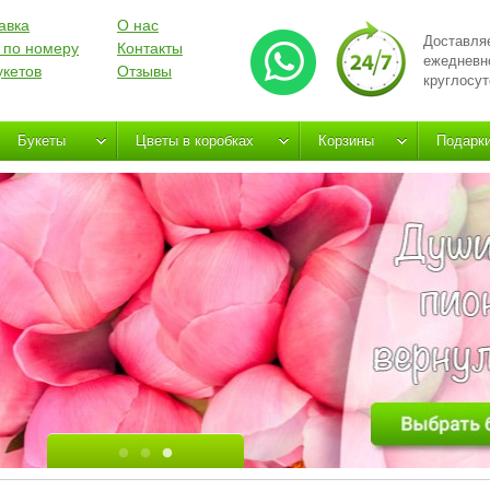
авка
О нас
Доставля
 по номеру
Контакты
ежедневн
укетов
Отзывы
круглосут
Букеты
Цветы в коробках
Корзины
Подарк