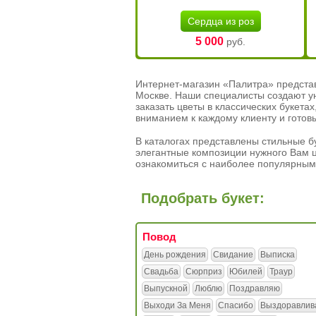
Сердца из роз
5 000
руб.
Интернет-магазин «Палитра» предста
Москве. Наши специалисты создают у
заказать цветы в классических букет
вниманием к каждому клиенту и готов
В каталогах представлены стильные бу
элегантные композиции нужного Вам ц
ознакомиться с наиболее популярным
Подобрать букет:
Повод
День рождения
Свидание
Выписка
Свадьба
Сюрприз
Юбилей
Траур
Выпускной
Люблю
Поздравляю
Выходи За Меня
Спасибо
Выздоравлив