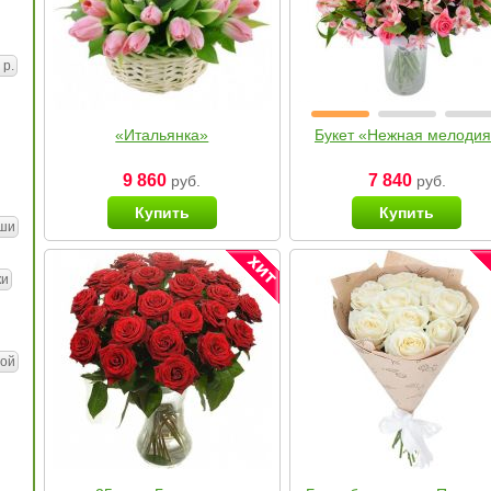
 р.
«Итальянка»
Букет «Нежная мелоди
9 860
7 840
руб.
руб.
Купить
Купить
ши
ки
ой