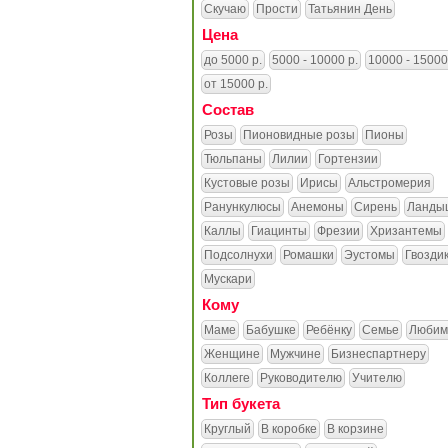
Скучаю
Прости
Татьянин День
Цена
до 5000 р.
5000 - 10000 р.
10000 - 15000
от 15000 р.
Состав
Розы
Пионовидные розы
Пионы
Тюльпаны
Лилии
Гортензии
Кустовые розы
Ирисы
Альстромерия
Ранункулюсы
Анемоны
Сирень
Ланды
Каллы
Гиацинты
Фрезии
Хризантемы
Подсолнухи
Ромашки
Эустомы
Гвозди
Мускари
Кому
Маме
Бабушке
Ребёнку
Семье
Любим
Женщине
Мужчине
Бизнеспартнеру
Коллеге
Руководителю
Учителю
Тип букета
Круглый
В коробке
В корзине