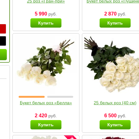
25 роз «Гран-при»
Букет белых роз «Пушин
5 990
2 870
руб.
руб.
Купить
Купить
Букет белых роз «Белла»
25 белых роз (40 см)
2 420
6 500
руб.
руб.
Купить
Купить