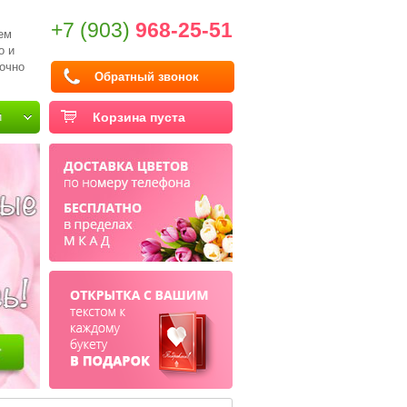
+7 (903)
968-25-51
ем
о и
очно
Обратный звонок
и
Корзина пуста