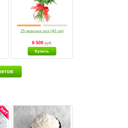
25 красных роз (40 см)
6 500
руб.
Купить
кетов