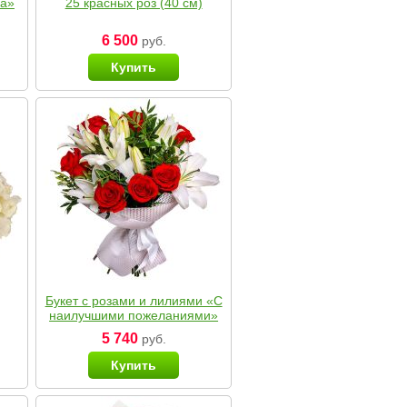
ка»
25 красных роз (40 см)
6 500
руб.
Купить
Букет с розами и лилиями «С
наилучшими пожеланиями»
5 740
руб.
Купить