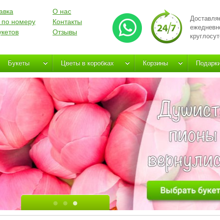
авка
О нас
Доставля
 по номеру
Контакты
ежедневн
укетов
Отзывы
круглосут
Букеты
Цветы в коробках
Корзины
Подарк