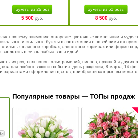
Букеты из 25 роз
Букеты из 51 розы
5 500
8 500
руб.
руб.
вляет вашему вниманию авторские цветочные композиции и чудесн
никальные и стильные букеты в соответствии с новейшими флорис
ах, стильных шляпных коробках, элегантных корзинах или форме се
ы воплотить в жизнь любые ваши идеи!
кеты из роз, тюльпанов, альстромерий, пионов, орхидей и других 
вета для любого важного события: день рождения, 8 марта, 14 фев
и вариантами оформления цветов, приобрести которые вы можете 
Популярные товары — ТОПы продаж
ай