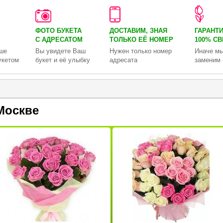
ФОТО БУКЕТА
ДОСТАВИМ, ЗНАЯ
ГАРАНТ
С АДРЕСАТОМ
ТОЛЬКО
ЕЁ НОМЕР
100% С
ше
Вы увидете Ваш
Нужен только номер
Иначе мы
укетом
букет и её улыбку
адресата
заменим 
Москве