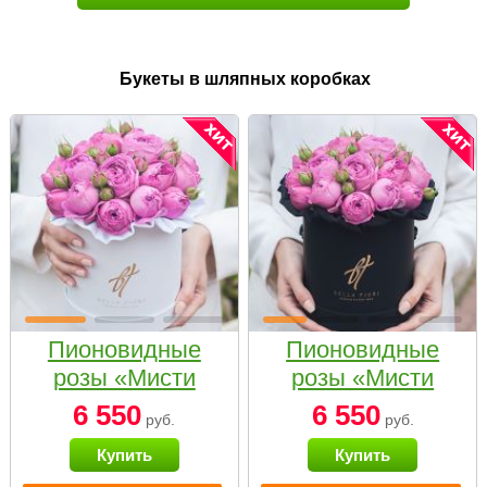
Букеты в шляпных коробках
Пионовидные
Пионовидные
розы «Мисти
розы «Мисти
бабблс» в белой
бабблс» в
6 550
6 550
руб.
руб.
коробке Small
черной коробке
Купить
Купить
Small