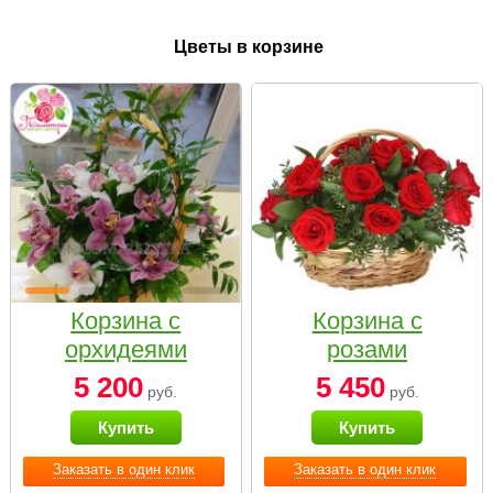
Цветы в корзине
Корзина с
Корзина с
орхидеями
розами
малая
«Красный
5 200
5 450
руб.
руб.
Париж»
Купить
Купить
Заказать в один клик
Заказать в один клик