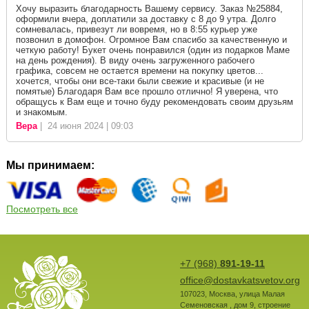
Хочу выразить благодарность Вашему сервису. Заказ №25884,
оформили вчера, доплатили за доставку с 8 до 9 утра. Долго
сомневалась, привезут ли вовремя, но в 8:55 курьер уже
позвонил в домофон. Огромное Вам спасибо за качественную и
четкую работу! Букет очень понравился (один из подарков Маме
на день рождения). В виду очень загруженного рабочего
графика, совсем не остается времени на покупку цветов...
хочется, чтобы они все-таки были свежие и красивые (и не
помятые) Благодаря Вам все прошло отлично! Я уверена, что
обращусь к Вам еще и точно буду рекомендовать своим друзьям
и знакомым.
Вера
| 24 июня 2024 | 09:03
Мы принимаем:
Посмотреть все
+7 (968)
891-19-11
office@dostavkatsvetov.org
107023
,
Москва
,
улица Малая
Семеновская , дом 9, строение