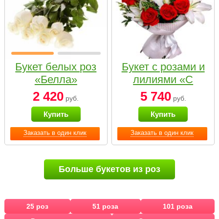
Букет белых роз
Букет с розами и
«Белла»
лилиями «С
наилучшими
2 420
5 740
руб.
руб.
пожеланиями»
Купить
Купить
Заказать в один клик
Заказать в один клик
Больше букетов из роз
25 роз
51 роза
101 роза