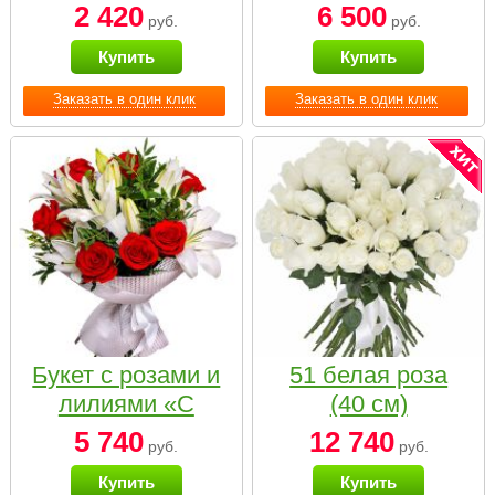
2 420
6 500
руб.
руб.
Купить
Купить
Заказать в один клик
Заказать в один клик
Букет с розами и
51 белая роза
лилиями «С
(40 см)
наилучшими
5 740
12 740
руб.
руб.
пожеланиями»
Купить
Купить