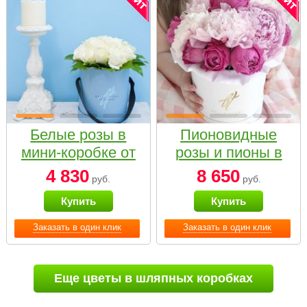
Белые розы в
Пионовидные
мини-коробке от
розы и пионы в
Bella Fiori
белой коробке
4 830
8 650
руб.
руб.
Small
Купить
Купить
Заказать в один клик
Заказать в один клик
Еще цветы в шляпных коробках