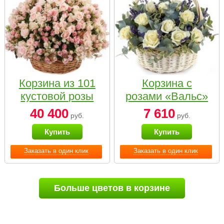
Корзина из 101
Корзина с
кустовой розы
розами «Вальс»
нежных тонов
40 400
7 610
руб.
руб.
Купить
Купить
Заказать в один клик
Заказать в один клик
Больше цветов в корзине