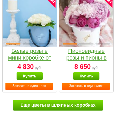
Белые розы в
Пионовидные
мини-коробке от
розы и пионы в
Bella Fiori
белой коробке
4 830
8 650
руб.
руб.
Small
Купить
Купить
Заказать в один клик
Заказать в один клик
Еще цветы в шляпных коробках