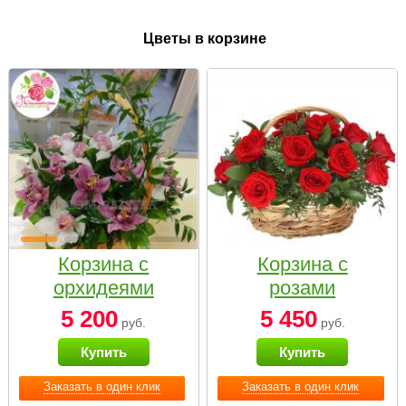
Цветы в корзине
Корзина с
Корзина с
орхидеями
розами
малая
«Красный
5 200
5 450
руб.
руб.
Париж»
Купить
Купить
Заказать в один клик
Заказать в один клик