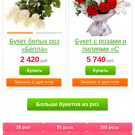
Букет белых роз
Букет с розами и
«Белла»
лилиями «С
наилучшими
2 420
5 740
руб.
руб.
пожеланиями»
Купить
Купить
Заказать в один клик
Заказать в один клик
Больше букетов из роз
25 роз
51 роза
101 роза