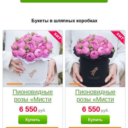
Букеты в шляпных коробках
Пионовидные
Пионовидные
розы «Мисти
розы «Мисти
бабблс» в белой
бабблс» в
6 550
6 550
руб.
руб.
коробке Small
черной коробке
Купить
Купить
Small