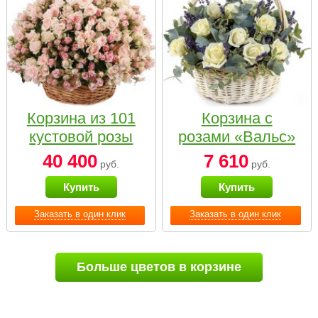
Корзина из 101
Корзина с
кустовой розы
розами «Вальс»
нежных тонов
40 400
7 610
руб.
руб.
Купить
Купить
Заказать в один клик
Заказать в один клик
Больше цветов в корзине