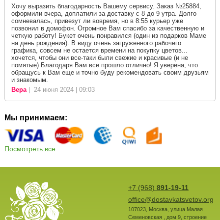
Хочу выразить благодарность Вашему сервису. Заказ №25884,
оформили вчера, доплатили за доставку с 8 до 9 утра. Долго
сомневалась, привезут ли вовремя, но в 8:55 курьер уже
позвонил в домофон. Огромное Вам спасибо за качественную и
четкую работу! Букет очень понравился (один из подарков Маме
на день рождения). В виду очень загруженного рабочего
графика, совсем не остается времени на покупку цветов...
хочется, чтобы они все-таки были свежие и красивые (и не
помятые) Благодаря Вам все прошло отлично! Я уверена, что
обращусь к Вам еще и точно буду рекомендовать своим друзьям
и знакомым.
Вера
| 24 июня 2024 | 09:03
Мы принимаем:
Посмотреть все
+7 (968)
891-19-11
office@dostavkatsvetov.org
107023
,
Москва
,
улица Малая
Семеновская , дом 9, строение