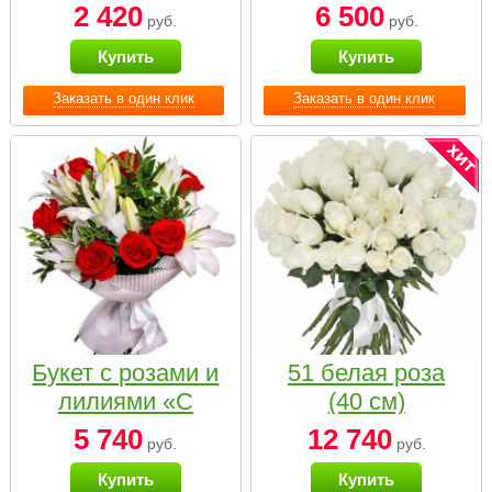
2 420
6 500
руб.
руб.
Купить
Купить
Заказать в один клик
Заказать в один клик
Букет с розами и
51 белая роза
лилиями «С
(40 см)
наилучшими
5 740
12 740
руб.
руб.
пожеланиями»
Купить
Купить