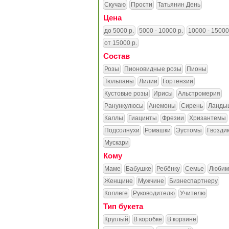
Скучаю
Прости
Татьянин День
Цена
до 5000 р.
5000 - 10000 р.
10000 - 15000
от 15000 р.
Состав
Розы
Пионовидные розы
Пионы
Тюльпаны
Лилии
Гортензии
Кустовые розы
Ирисы
Альстромерия
Ранункулюсы
Анемоны
Сирень
Ланды
Каллы
Гиацинты
Фрезии
Хризантемы
Подсолнухи
Ромашки
Эустомы
Гвозди
Мускари
Кому
Маме
Бабушке
Ребёнку
Семье
Любим
Женщине
Мужчине
Бизнеспартнеру
Коллеге
Руководителю
Учителю
Тип букета
Круглый
В коробке
В корзине