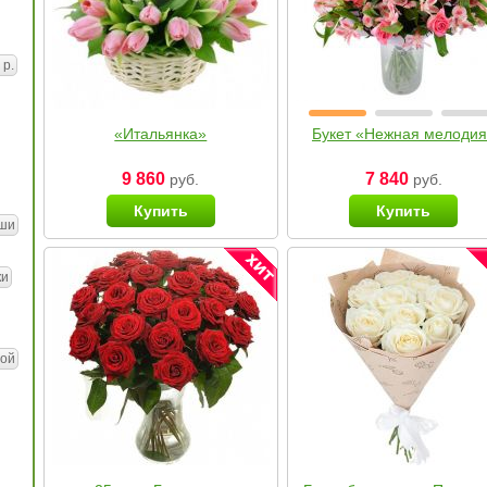
 р.
«Итальянка»
Букет «Нежная мелоди
9 860
7 840
руб.
руб.
Купить
Купить
ши
ки
ой