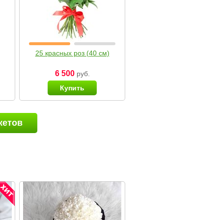
25 красных роз (40 см)
6 500
руб.
Купить
кетов