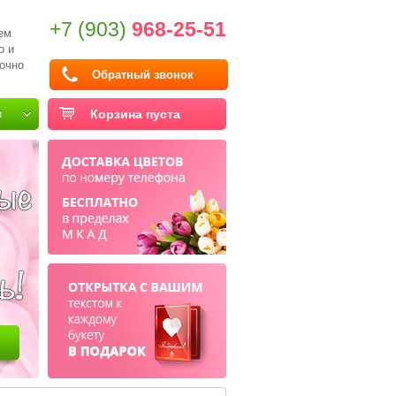
+7 (903)
968-25-51
ем
о и
очно
Обратный звонок
и
Корзина пуста