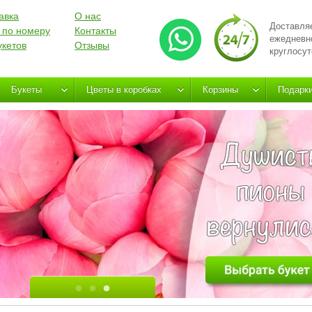
авка
О нас
Доставля
 по номеру
Контакты
ежедневн
укетов
Отзывы
круглосут
Букеты
Цветы в коробках
Корзины
Подарк