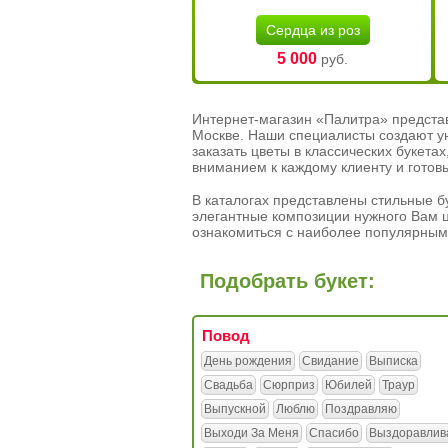
Сердца из роз
5 000
руб.
Интернет-магазин «Палитра» предста
Москве. Наши специалисты создают у
заказать цветы в классических букет
вниманием к каждому клиенту и готов
В каталогах представлены стильные бу
элегантные композиции нужного Вам ц
ознакомиться с наиболее популярным
Подобрать букет:
Повод
День рождения
Свидание
Выписка
Свадьба
Сюрприз
Юбилей
Траур
Выпускной
Люблю
Поздравляю
Выходи За Меня
Спасибо
Выздоравлив