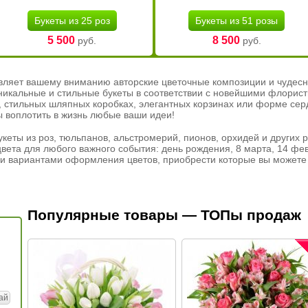
Букеты из 25 роз
Букеты из 51 розы
5 500
8 500
руб.
руб.
вляет вашему вниманию авторские цветочные композиции и чудесн
никальные и стильные букеты в соответствии с новейшими флорис
ах, стильных шляпных коробках, элегантных корзинах или форме се
ы воплотить в жизнь любые ваши идеи!
кеты из роз, тюльпанов, альстромерий, пионов, орхидей и других 
вета для любого важного события: день рождения, 8 марта, 14 фев
и вариантами оформления цветов, приобрести которые вы можете 
Популярные товары — ТОПы продаж
ай