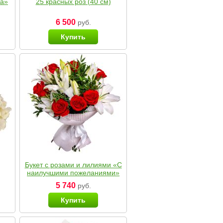
ка»
25 красных роз (40 см)
6 500
руб.
Купить
Букет с розами и лилиями «С
наилучшими пожеланиями»
5 740
руб.
Купить