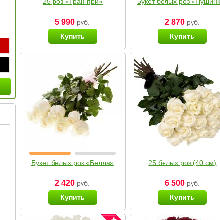
25 роз «Гран-при»
Букет белых роз «Пушин
5 990
2 870
руб.
руб.
Купить
Купить
Букет белых роз «Белла»
25 белых роз (40 см)
2 420
6 500
руб.
руб.
Купить
Купить