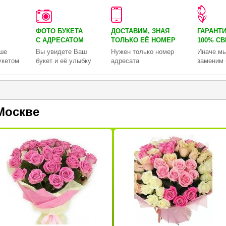
ФОТО БУКЕТА
ДОСТАВИМ, ЗНАЯ
ГАРАНТ
С АДРЕСАТОМ
ТОЛЬКО
ЕЁ НОМЕР
100% С
ше
Вы увидете Ваш
Нужен только номер
Иначе мы
укетом
букет и её улыбку
адресата
заменим 
Москве