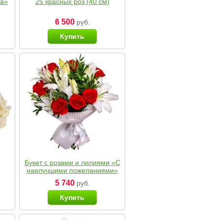
ка»
25 красных роз (40 см)
6 500
руб.
Купить
Букет с розами и лилиями «С
наилучшими пожеланиями»
5 740
руб.
Купить