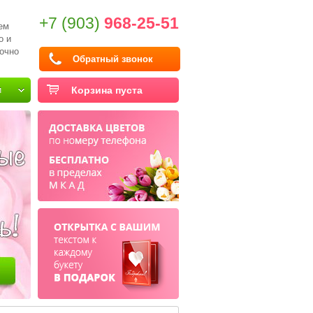
+7 (903)
968-25-51
ем
о и
очно
Обратный звонок
и
Корзина пуста