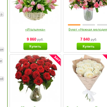
 р.
«Итальянка»
Букет «Нежная мелоди
9 860
7 840
руб.
руб.
Купить
Купить
ши
ки
ой