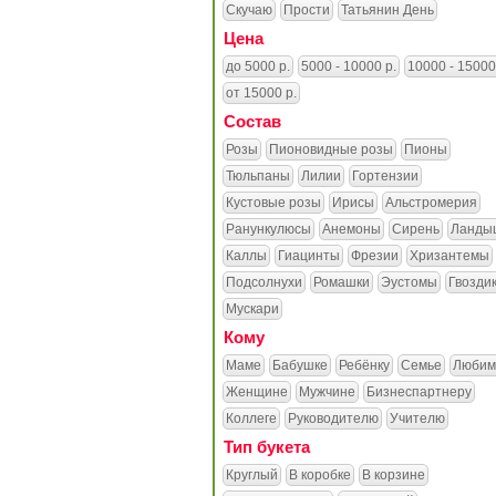
Скучаю
Прости
Татьянин День
Цена
до 5000 р.
5000 - 10000 р.
10000 - 15000
от 15000 р.
Состав
Розы
Пионовидные розы
Пионы
Тюльпаны
Лилии
Гортензии
Кустовые розы
Ирисы
Альстромерия
Ранункулюсы
Анемоны
Сирень
Ланды
Каллы
Гиацинты
Фрезии
Хризантемы
Подсолнухи
Ромашки
Эустомы
Гвозди
Мускари
Кому
Маме
Бабушке
Ребёнку
Семье
Любим
Женщине
Мужчине
Бизнеспартнеру
Коллеге
Руководителю
Учителю
Тип букета
Круглый
В коробке
В корзине