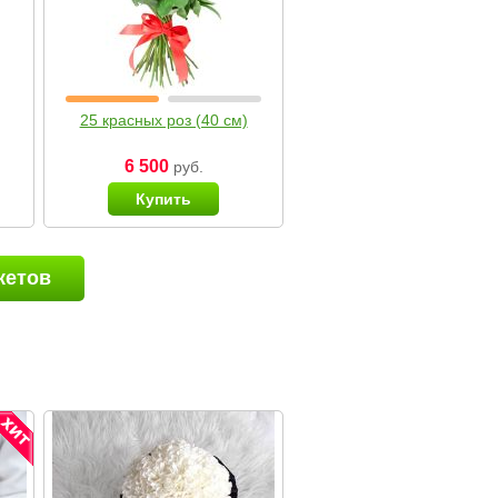
25 красных роз (40 см)
6 500
руб.
Купить
кетов