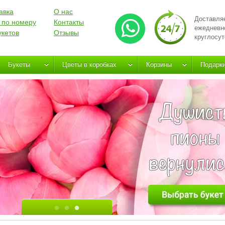
авка
О нас
Доставля
 по номеру
Контакты
ежедневн
укетов
Отзывы
круглосут
Букеты
Цветы в коробках
Корзины
Подарк