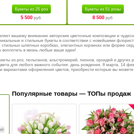
Букеты из 25 роз
Букеты из 51 розы
5 500
8 500
руб.
руб.
вляет вашему вниманию авторские цветочные композиции и чудесн
никальные и стильные букеты в соответствии с новейшими флорис
ах, стильных шляпных коробках, элегантных корзинах или форме се
ы воплотить в жизнь любые ваши идеи!
кеты из роз, тюльпанов, альстромерий, пионов, орхидей и других 
вета для любого важного события: день рождения, 8 марта, 14 фев
и вариантами оформления цветов, приобрести которые вы можете 
Популярные товары — ТОПы продаж
ай