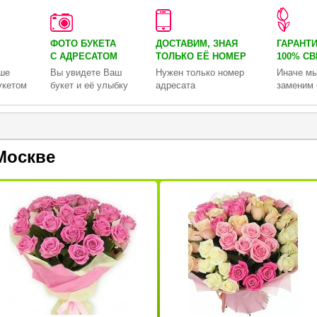
ФОТО БУКЕТА
ДОСТАВИМ, ЗНАЯ
ГАРАНТ
С АДРЕСАТОМ
ТОЛЬКО
ЕЁ НОМЕР
100% С
ше
Вы увидете Ваш
Нужен только номер
Иначе мы
укетом
букет и её улыбку
адресата
заменим 
Москве