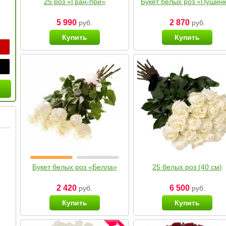
25 роз «Гран-при»
Букет белых роз «Пушин
5 990
2 870
руб.
руб.
Купить
Купить
Букет белых роз «Белла»
25 белых роз (40 см)
2 420
6 500
руб.
руб.
Купить
Купить