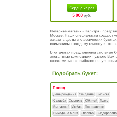
Сердца из роз
5 000
руб.
Интернет-магазин «Палитра» предста
Москве. Наши специалисты создают у
заказать цветы в классических букет
вниманием к каждому клиенту и готов
В каталогах представлены стильные бу
элегантные композиции нужного Вам ц
ознакомиться с наиболее популярным
Подобрать букет:
Повод
День рождения
Свидание
Выписка
Свадьба
Сюрприз
Юбилей
Траур
Выпускной
Люблю
Поздравляю
Выходи За Меня
Спасибо
Выздоравлив