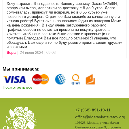
Хочу выразить благодарность Вашему сервису. Заказ №25884,
оформили вчера, доплатили за доставку с 8 до 9 утра. Долго
сомневалась, привезут ли вовремя, но в 8:55 курьер уже
позвонил в домофон. Огромное Вам спасибо за качественную и
четкую работу! Букет очень понравился (один из подарков Маме
на день рождения). В виду очень загруженного рабочего
графика, совсем не остается времени на покупку цветов...
хочется, чтобы они все-таки были свежие и красивые (и не
помятые) Благодаря Вам все прошло отлично! Я уверена, что
обращусь к Вам еще и точно буду рекомендовать своим друзьям
и знакомым.
Вера
| 24 июня 2024 | 09:03
Мы принимаем:
Посмотреть все
+7 (968)
891-19-11
office@dostavkatsvetov.org
107023
,
Москва
,
улица Малая
Семеновская , дом 9, строение