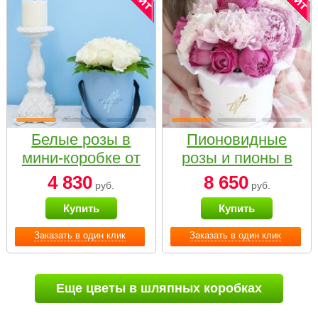
Белые розы в
Пионовидные
мини-коробке от
розы и пионы в
Bella Fiori
белой коробке
4 830
8 650
руб.
руб.
Small
Купить
Купить
Заказать в один клик
Заказать в один клик
Еще цветы в шляпных коробках