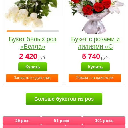
Букет белых роз
Букет с розами и
«Белла»
лилиями «С
наилучшими
2 420
5 740
руб.
руб.
пожеланиями»
Купить
Купить
Заказать в один клик
Заказать в один клик
Больше букетов из роз
25 роз
51 роза
101 роза