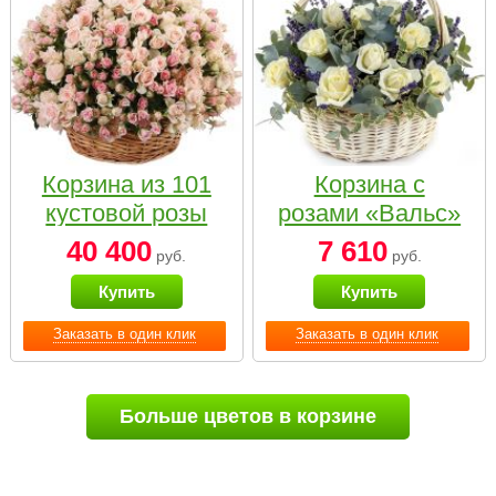
Корзина из 101
Корзина с
кустовой розы
розами «Вальс»
нежных тонов
40 400
7 610
руб.
руб.
Купить
Купить
Заказать в один клик
Заказать в один клик
Больше цветов в корзине