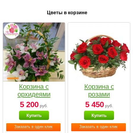
Цветы в корзине
Корзина с
Корзина с
орхидеями
розами
малая
«Красный
5 200
5 450
руб.
руб.
Париж»
Купить
Купить
Заказать в один клик
Заказать в один клик