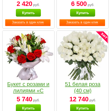
2 420
6 500
руб.
руб.
Купить
Купить
Заказать в один клик
Заказать в один клик
Букет с розами и
51 белая роза
лилиями «С
(40 см)
наилучшими
5 740
12 740
руб.
руб.
пожеланиями»
Купить
Купить