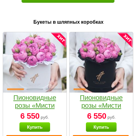
Букеты в шляпных коробках
Пионовидные
Пионовидные
розы «Мисти
розы «Мисти
бабблс» в белой
бабблс» в
6 550
6 550
руб.
руб.
коробке Small
черной коробке
Купить
Купить
Small